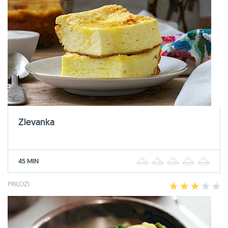
Zlevanka
45 MIN
1
2
3
4
5
PRILOZI
1
2
3
4
5