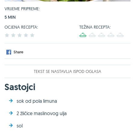
VRIJEME PRIPREME:
5 MIN
OCJENA RECEPTA:
TEŽINA RECEPTA:
1
2
3
4
5
1
2
3
4
5
Share
TEKST SE NASTAVLJA ISPOD OGLASA
Sastojci
sok od pola limuna
2 žličice maslinovog ulja
sol