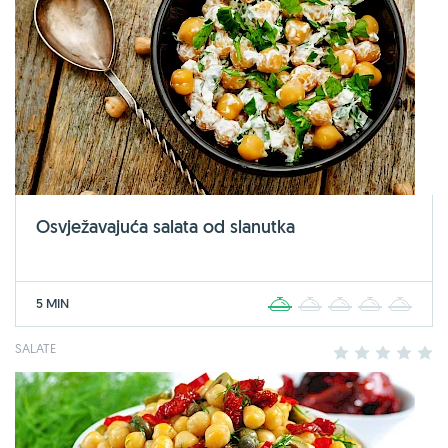
Osvježavajuća salata od slanutka
5 MIN
1
2
3
4
5
SALATE
1
2
3
4
5