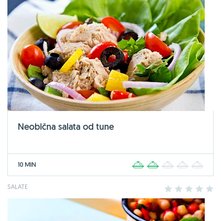
Neobična salata od tune
10 MIN
1
2
3
4
5
SALATE
1
2
3
4
5