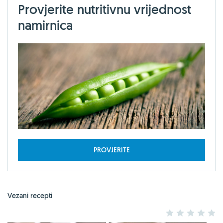
Provjerite nutritivnu vrijednost
namirnica
PROVJERITE
Vezani recepti
1
2
3
4
5