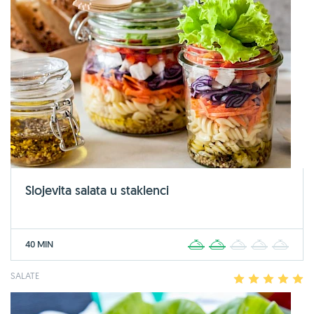
Slojevita salata u staklenci
40 MIN
1
2
3
4
5
SALATE
1
2
3
4
5