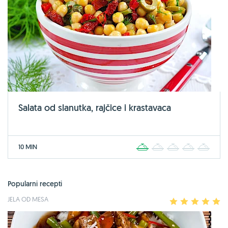
Salata od slanutka, rajčice i krastavaca
10 MIN
1
2
3
4
5
Popularni recepti
JELA OD MESA
1
2
3
4
5