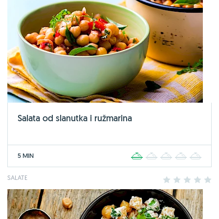
Salata od slanutka i ružmarina
5 MIN
1
2
3
4
5
SALATE
1
2
3
4
5