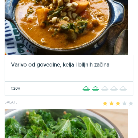
Varivo od govedine, kelja i biljnih začina
1:20H
1
2
3
4
5
SALATE
1
2
3
4
5