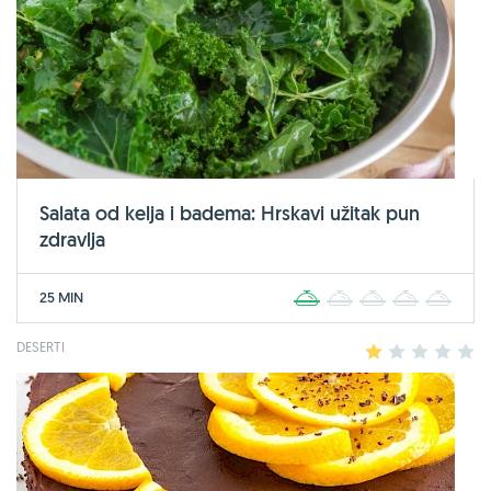
Salata od kelja i badema: Hrskavi užitak pun
zdravlja
25 MIN
1
2
3
4
5
DESERTI
1
2
3
4
5