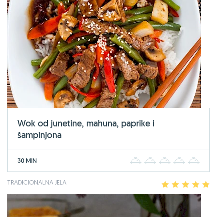
Wok od junetine, mahuna, paprike i
šampinjona
30 MIN
1
2
3
4
5
TRADICIONALNA JELA
1
2
3
4
5