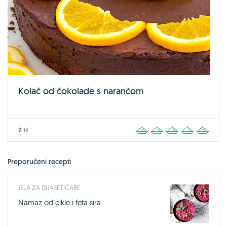
Kolač od čokolade s narančom
2 H
1
2
3
4
5
Preporučeni recepti
JELA ZA DIJABETIČARE
Namaz od cikle i feta sira