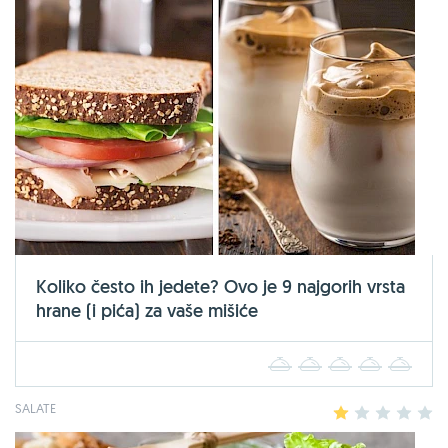
Koliko često ih jedete? Ovo je 9 najgorih vrsta
hrane (i pića) za vaše mišiće
1
2
3
4
5
SALATE
1
2
3
4
5