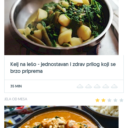
Kelj na lešo - jednostavan i zdrav prilog koji se
brzo priprema
35 MIN
1
2
3
4
5
JELA OD MESA
1
2
3
4
5