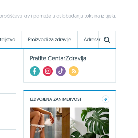
 pročišćava krv i pomaže u oslobađanju toksina iz tijela.
teljstvo
Proizvodi za zdravlje
Adresar
Pratite CentarZdravlja
IZDVOJENA ZANIMLJIVOST