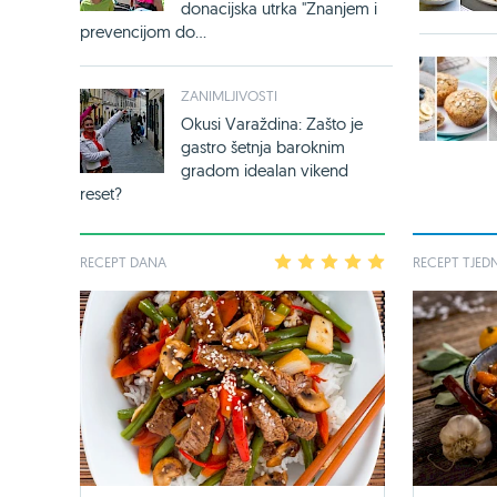
donacijska utrka "Znanjem i
prevencijom do...
ZANIMLJIVOSTI
Okusi Varaždina: Zašto je
gastro šetnja baroknim
gradom idealan vikend
reset?
RECEPT DANA
1
2
3
4
5
RECEPT TJED