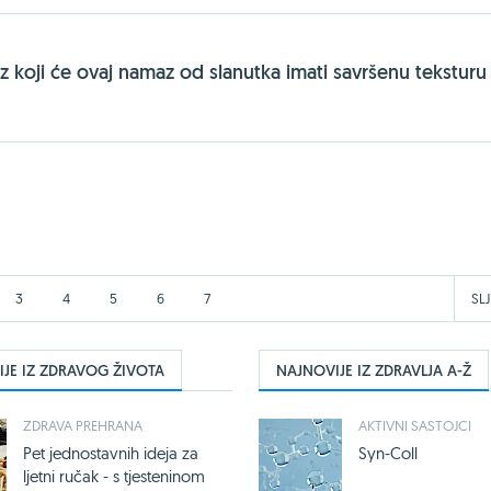
z koji će ovaj namaz od slanutka imati savršenu teksturu
3
4
5
6
7
SL
JE IZ ZDRAVOG ŽIVOTA
NAJNOVIJE IZ ZDRAVLJA A-Ž
ZDRAVA PREHRANA
AKTIVNI SASTOJCI
Pet jednostavnih ideja za
Syn-Coll
ljetni ručak - s tjesteninom