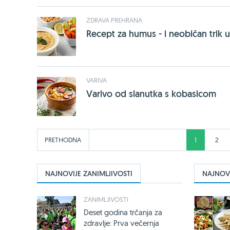
ZDRAVA PREHRANA
Recept za humus - i neobičan trik u
VARIVA
Varivo od slanutka s kobasicom
PRETHODNA
1
2
NAJNOVIJE ZANIMLJIVOSTI
NAJNOVI
ZANIMLJIVOSTI
Deset godina trčanja za
zdravlje: Prva večernja