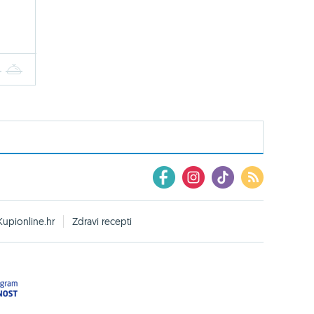
4
5
Kupionline.hr
Zdravi recepti