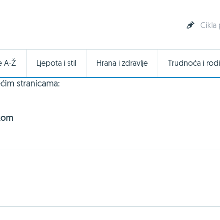
Cikla
e A-Ž
Ljepota i stil
Hrana i zdravlje
Trudnoća i rodi
ćim stranicama:
tkom