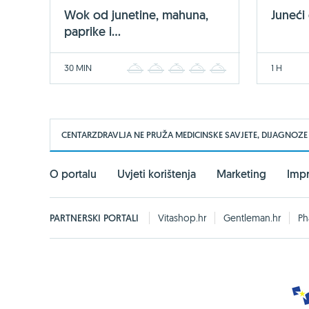
Wok od junetine, mahuna,
Juneći
paprike i...
30 MIN
1 H
1
2
3
4
5
CENTARZDRAVLJA NE PRUŽA MEDICINSKE SAVJETE, DIJAGNOZE
O portalu
Uvjeti korištenja
Marketing
Imp
PARTNERSKI PORTALI
Vitashop.hr
Gentleman.hr
Ph