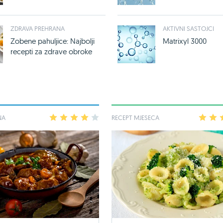
ZDRAVA PREHRANA
AKTIVNI SASTOJCI
Zobene pahuljice: Najbolji
Matrixyl 3000
recepti za zdrave obroke
NA
1
2
3
4
5
RECEPT MJESECA
1
2