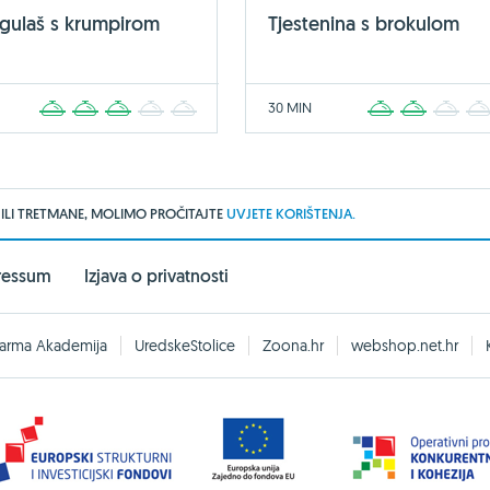
 gulaš s krumpirom
Tjestenina s brokulom
30 MIN
1
2
3
4
5
1
2
3
 ILI TRETMANE, MOLIMO PROČITAJTE
UVJETE KORIŠTENJA.
ressum
Izjava o privatnosti
arma Akademija
UredskeStolice
Zoona.hr
webshop.net.hr