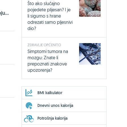
Što ako slučajno
pojedete plijesan? I je
ju...
li sigurno s hrane
odrezati samo pljesnivi
dio?
ZDRAVLJE OPĆENITO
Simptomi tumora na
mozgu: Znate li
prepoznati znakove
upozorenja?
BMI kalkulator
Dnevni unos kalorija
Potrošnja kalorija