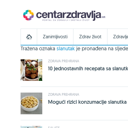
Zanimljivosti
Zdrav život
Zdravlj
Tražena oznaka
slanutak
je pronađena na sljede
ZDRAVA PREHRANA
10 jednostavnih recepata sa slanu
ZDRAVA PREHRANA
Mogući rizici konzumacije slanutka
SALATE