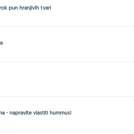
ok pun hranjivih tvari
ta
a - napravite vlastiti hummus!