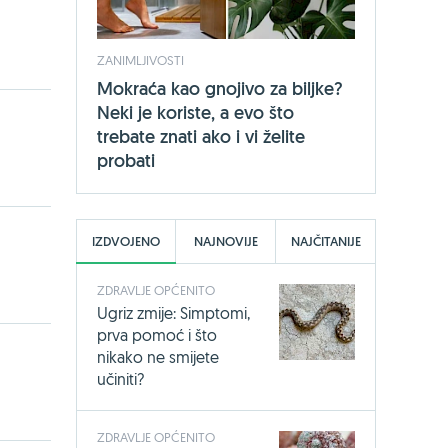
ZANIMLJIVOSTI
Mokraća kao gnojivo za biljke?
Neki je koriste, a evo što
trebate znati ako i vi želite
probati
IZDVOJENO
NAJNOVIJE
NAJČITANIJE
ZDRAVLJE OPĆENITO
Ugriz zmije: Simptomi,
prva pomoć i što
nikako ne smijete
učiniti?
ZDRAVLJE OPĆENITO