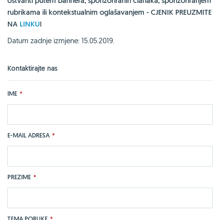
ostvariti putem bannera, sponzoriranih članaka, sponzoriranjem
rubrikama ili kontekstualnim oglašavanjem - CJENIK PREUZMITE
NA
LINKU
!
Datum zadnje izmjene: 15.05.2019.
Kontaktirajte nas
IME
*
E-MAIL ADRESA
*
PREZIME
*
TEMA PORUKE
*