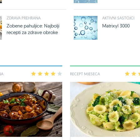
ZDRAVA PREHRANA
AKTIVNI SASTOJCI
Zobene pahuljice: Najbolji
Matrixyl 3000
recepti za zdrave obroke
NA
1
2
3
4
5
RECEPT MJESECA
1
2