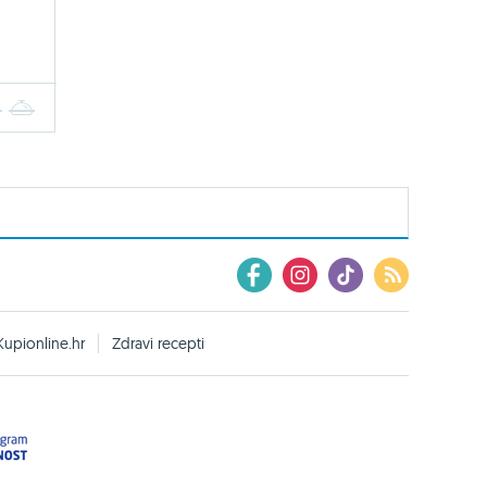
4
5
Kupionline.hr
Zdravi recepti