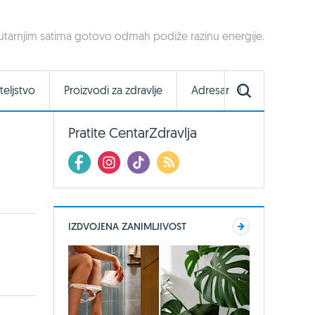
jutarnjim satima gotovo odmah podiže razinu energije.
teljstvo
Proizvodi za zdravlje
Adresar
Pratite CentarZdravlja
IZDVOJENA ZANIMLJIVOST