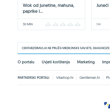
Wok od junetine, mahuna,
Juneći
paprike i...
30 MIN
1 H
1
2
3
4
5
CENTARZDRAVLJA NE PRUŽA MEDICINSKE SAVJETE, DIJAGNOZE
O portalu
Uvjeti korištenja
Marketing
Imp
PARTNERSKI PORTALI
Vitashop.hr
Gentleman.hr
Ph