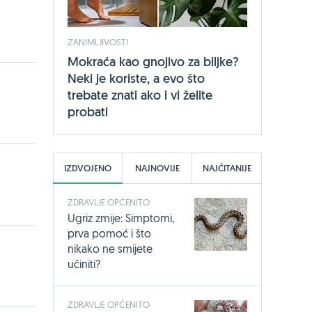
ZANIMLJIVOSTI
Mokraća kao gnojivo za biljke?
Neki je koriste, a evo što
trebate znati ako i vi želite
probati
IZDVOJENO
NAJNOVIJE
NAJČITANIJE
ZDRAVLJE OPĆENITO
Ugriz zmije: Simptomi,
prva pomoć i što
nikako ne smijete
učiniti?
ZDRAVLJE OPĆENITO