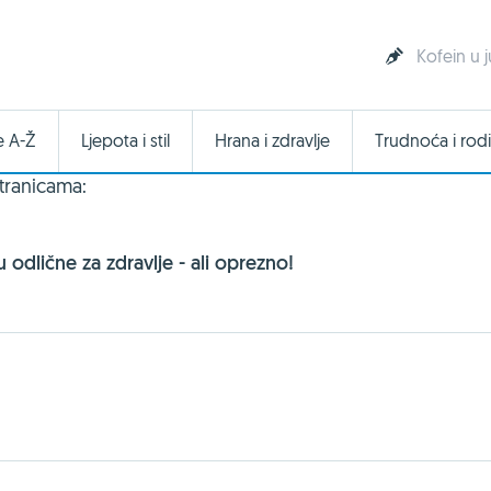
Kofein u 
e A-Ž
Ljepota i stil
Hrana i zdravlje
Trudnoća i rodi
tranicama:
u odlične za zdravlje - ali oprezno!