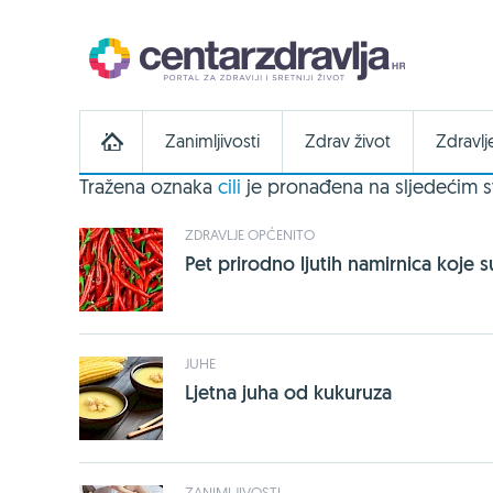
Zanimljivosti
Zdrav život
Zdravlj
Tražena oznaka
cili
je pronađena na sljedećim s
ZDRAVLJE OPĆENITO
Pet prirodno ljutih namirnica koje s
JUHE
Ljetna juha od kukuruza
ZANIMLJIVOSTI