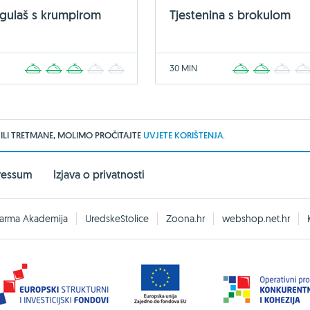
 gulaš s krumpirom
Tjestenina s brokulom
30 MIN
1
2
3
4
5
1
2
3
 ILI TRETMANE, MOLIMO PROČITAJTE
UVJETE KORIŠTENJA.
ressum
Izjava o privatnosti
arma Akademija
UredskeStolice
Zoona.hr
webshop.net.hr