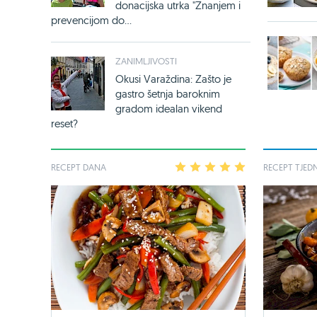
donacijska utrka "Znanjem i
prevencijom do...
ZANIMLJIVOSTI
Okusi Varaždina: Zašto je
gastro šetnja baroknim
gradom idealan vikend
reset?
RECEPT DANA
1
2
3
4
5
RECEPT TJED