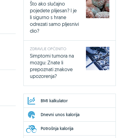
Što ako slučajno
pojedete plijesan? I je
li sigurno s hrane
odrezati samo pljesnivi
dio?
ZDRAVLJE OPĆENITO
Simptomi tumora na
mozgu: Znate li
prepoznati znakove
upozorenja?
BMI kalkulator
Dnevni unos kalorija
Potrošnja kalorija