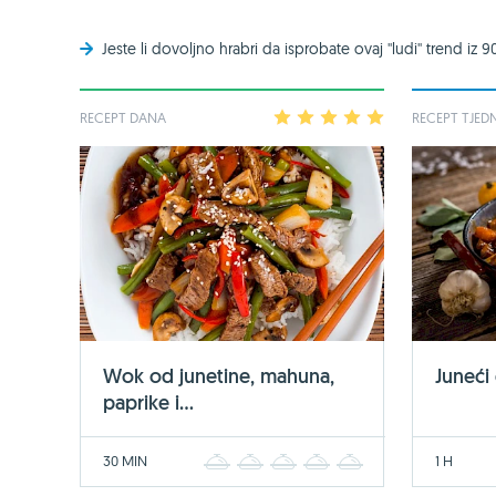
Jeste li dovoljno hrabri da isprobate ovaj ''ludi'' trend iz 9
RECEPT DANA
1
2
3
4
5
RECEPT TJED
Wok od junetine, mahuna,
Juneći
paprike i...
30 MIN
1 H
1
2
3
4
5