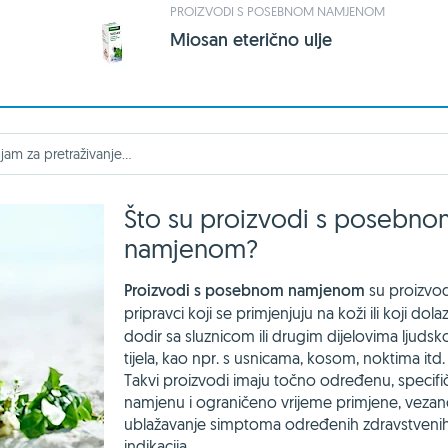
PROIZVODI S POSEBNOM NAMJENOM
Miosan eterično ulje
Što su proizvodi s posebno
namjenom?
Proizvodi s posebnom namjenom
su proizvodi
pripravci
koji se primjenjuju na koži ili koji dola
dodir sa sluznicom ili drugim dijelovima ljuds
tijela, kao npr. s usnicama, kosom, noktima itd.
Takvi proizvodi imaju točno određenu, specifi
namjenu i ograničeno vrijeme primjene, vezan
ublažavanje simptoma određenih zdravstveni
indikacija
.