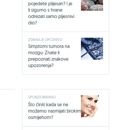
pojedete plijesan? I je
li sigurno s hrane
odrezati samo pljesnivi
dio?
ZDRAVLJE OPĆENITO
Simptomi tumora na
mozgu: Znate li
prepoznati znakove
upozorenja?
SPONZORIRANO
Što činiti kada se ne
možemo nasmijati širokim
osmijehom?