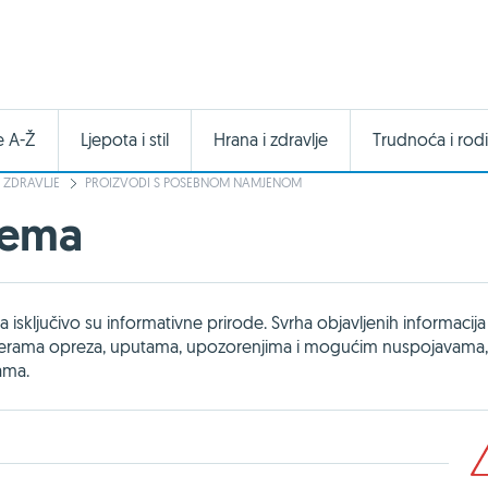
e A-Ž
Ljepota i stil
Hrana i zdravlje
Trudnoća i rodi
 ZDRAVLJE
PROIZVODI S POSEBNOM NAMJENOM
rema
isključivo su informativne prirode. Svrha objavljenih informacija 
 mjerama opreza, uputama, upozorenjima i mogućim nuspojavama,
jama.