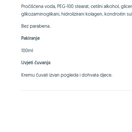
Pročišćena voda, PEG-100 stearat, cetilni alkohol, gliceri
glikozaminoglikani, hidrolizirani kolagen, kondroitin sulf
Bez parabena.
Pakiranje
100ml
Uvjeti čuvanja
Kremu čuvati izvan pogleda i dohvata djece.