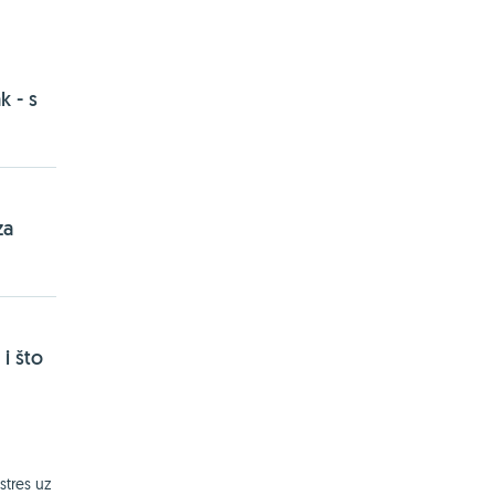
k - s
za
i što
stres uz