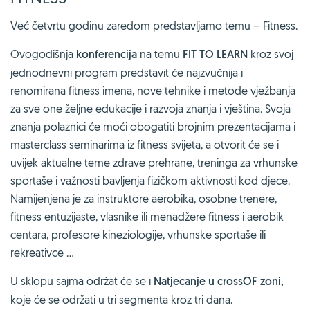
Već četvrtu godinu zaredom predstavljamo temu – Fitness.
Ovogodišnja
konferencija
na temu
FIT TO LEARN
kroz svoj
jednodnevni program predstavit će najzvučnija i
renomirana fitness imena, nove tehnike i metode vježbanja
za sve one željne edukacije i razvoja znanja i vještina. Svoja
znanja polaznici će moći obogatiti brojnim prezentacijama i
masterclass seminarima iz fitness svijeta, a otvorit će se i
uvijek aktualne teme zdrave prehrane, treninga za vrhunske
sportaše i važnosti bavljenja fizičkom aktivnosti kod djece.
Namijenjena je za instruktore aerobika, osobne trenere,
fitness entuzijaste, vlasnike ili menadžere fitness i aerobik
centara, profesore kineziologije, vrhunske sportaše ili
rekreativce …
U sklopu sajma održat će se i
Natjecanje u crossOF zoni,
koje će se održati u tri segmenta kroz tri dana.