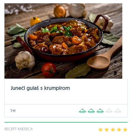
Juneći gulaš s krumpirom
1 H
1
2
3
4
5
RECEPT MJESECA
1
2
3
4
5