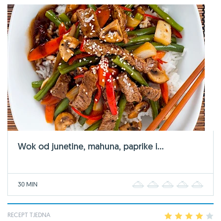
Wok od junetine, mahuna, paprike i...
30 MIN
1
2
3
4
5
RECEPT TJEDNA
1
2
3
4
5