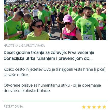
HRVATSKA LIGA PROTIV RAKA
Deset godina trčanja za zdravlje: Prva večernja
donacijska utrka "Znanjem i prevencijom do...
Koliko često ih jedete? Ovo je 9 najgorih vrsta hrane (i pića)
za vaše mišiće
Otvorene prijave za humanitarnu utrku - cilj je opremanje
dnevne onkološke bolnice
RECEPT DANA
1
2
3
4
5