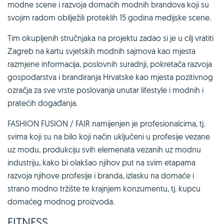
modne scene i razvoja domaćih modnih brandova koji su
svojim radom obilježili proteklih 15 godina medijske scene.
Tim okupljenih stručnjaka na projektu zadao si je u cilj vratiti
Zagreb na kartu svjetskih modnih sajmova kao mjesta
razmjene informacija, poslovnih suradnji, pokretača razvoja
gospodarstva i brandiranja Hrvatske kao mjesta pozitivnog
ozračja za sve vrste poslovanja unutar lifestyle i modnih i
pratećih događanja.
FASHION FUSION / FAIR namijenjen je profesionalcima, tj.
svima koji su na bilo koji način uključeni u profesije vezane
uz modu, produkciju svih elemenata vezanih uz modnu
industriju, kako bi olakšao njihov put na svim etapama
razvoja njihove profesije i branda, izlasku na domaće i
strano modno tržište te krajnjem konzumentu, tj. kupcu
domaćeg modnog proizvoda.
FITNESS