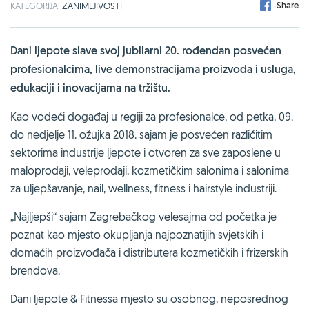
Share
KATEGORIJA:
ZANIMLJIVOSTI
Dani ljepote slave svoj jubilarni 20. rođendan posvećen
profesionalcima, live demonstracijama proizvoda i usluga,
edukaciji i inovacijama na tržištu.
Kao vodeći događaj u regiji za profesionalce, od petka, 09.
do nedjelje 11. ožujka 2018. sajam je posvećen različitim
sektorima industrije ljepote i otvoren za sve zaposlene u
maloprodaji, veleprodaji, kozmetičkim salonima i salonima
za uljepšavanje, nail, wellness, fitness i hairstyle industriji.
„Najljepši“ sajam Zagrebačkog velesajma od početka je
poznat kao mjesto okupljanja najpoznatijih svjetskih i
domaćih proizvođača i distributera kozmetičkih i frizerskih
brendova.
Dani ljepote & Fitnessa mjesto su osobnog, neposrednog