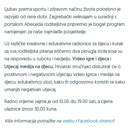
Ljubav prema sportu i zdravom načinu života potrebno je
razvijati od rane dobi. Zagrebački velesajam u suradnji s
portalom Abeceda roditeljstva pripremio je bogat program
namijenjen za naše najmlađe posjetitelje.
Uz različite kreativne i edukativne radionice za djecu i kutak
za sva roditeljska pitanja ističemo dva okrugla stola koja su
na rasporedu u subotu i nedjelju:
Video igre i djeca
i
Utjecaj medija na djecu.
Hrvatski stručnjaci diskutirat će o
pozitivnom i negativnom utjecaju video igrica i medija na
djecu, edukativnoj ulozi, kako ih odgovorno koristiti te kako
umanjiti negativan utjecaj.
Radno vrijeme sajma je od 10.00 do 19.00 sati, a cijena
ulaznice iznosi 30,00 kuna.
Više informacija potražite na
webu
i
Facebook stranici
!