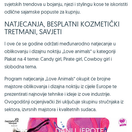
svjetskih trendova u bojanju, njezi i stylingu kose te iskoristiti
odlične sajamske popuste za kupnju.
NATJECANJA, BESPLATNI KOZMETIČKI
TRETMANI, SAVJETI
I ove će se godine održati međunarodno natjecanje u
oblikovanju i dizajnu noktiju „Love animals“ u kategoriji
Plakat na 4 teme: Candy girl, Pirate girl, Cowboy girl i
slobodna tema.
Program natjecanja „Love Animals“ okupit će brojne
majstore oblikovanja i dizajna noktiju iz cijele Europe te
prezentirati najnovije tehnike i ideje iz ove industrije.
Ovogodišnji ocjenjivački žiri uključuje skupinu stručnjaka iz
sektora, izvrsnih majstora i kvalitetnih sudaca.