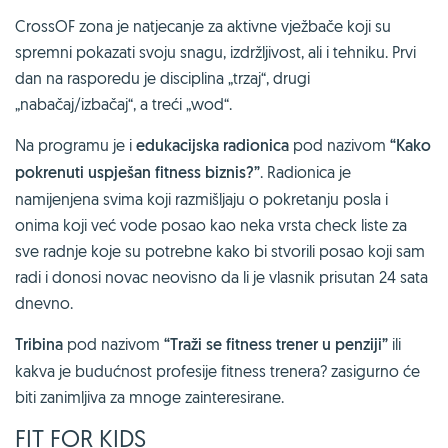
CrossOF zona je natjecanje za aktivne vježbače koji su
spremni pokazati svoju snagu, izdržljivost, ali i tehniku. Prvi
dan na rasporedu je disciplina „trzaj“, drugi
„nabačaj/izbačaj“, a treći „wod“.
Na programu je i
edukacijska radionica
pod nazivom
“Kako
pokrenuti uspješan fitness biznis?”
. Radionica je
namijenjena svima koji razmišljaju o pokretanju posla i
onima koji već vode posao kao neka vrsta check liste za
sve radnje koje su potrebne kako bi stvorili posao koji sam
radi i donosi novac neovisno da li je vlasnik prisutan 24 sata
dnevno.
Tribina
pod nazivom
“Traži se fitness trener u penziji”
ili
kakva je budućnost profesije fitness trenera? zasigurno će
biti zanimljiva za mnoge zainteresirane.
FIT FOR KIDS