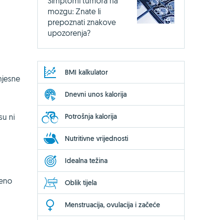
Simptomi tumora na
mozgu: Znate li
prepoznati znakove
upozorenja?
BMI kalkulator
mjesne
Dnevni unos kalorija
Potrošnja kalorija
su ni
Nutritivne vrijednosti
Idealna težina
jeno
Oblik tijela
Menstruacija, ovulacija i začeće