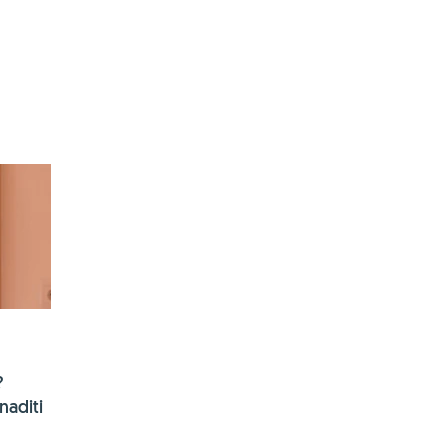
KUPI OVDJE
?
aditi