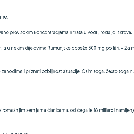
eme.
ovane previsokim koncentracijama nitrata u vodi", rekla je Iskreva.
tri, a u nekim dijelovima Rumunjske doseže 500 mg po litri. v Za 
 zahodima i priznati ozbiljnost situacije. Osim toga, često toga ni
ajsiromašnijim zemljama članicama, od čega je 18 milijardi namijen
milijuna eura.