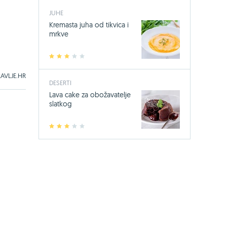
JUHE
Kremasta juha od tikvica i
mrkve
1
2
3
4
5
AVLJE.HR
DESERTI
Lava cake za obožavatelje
slatkog
1
2
3
4
5