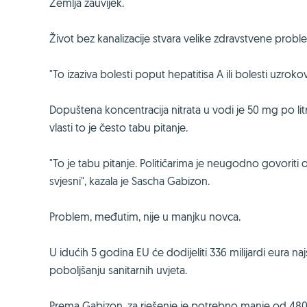
Zemlja zauvijek.
Život bez kanalizacije stvara velike zdravstvene probl
"To izaziva bolesti poput hepatitisa A ili bolesti uzrok
Dopuštena koncentracija nitrata u vodi je 50 mg po li
vlasti to je često tabu pitanje.
"To je tabu pitanje. Političarima je neugodno govoriti o
svjesni", kazala je Sascha Gabizon.
Problem, međutim, nije u manjku novca.
U idućih 5 godina EU će dodijeliti 336 milijardi eura n
poboljšanju sanitarnih uvjeta.
Prema Gabizon, za rješenje je potrebno manje od 480 