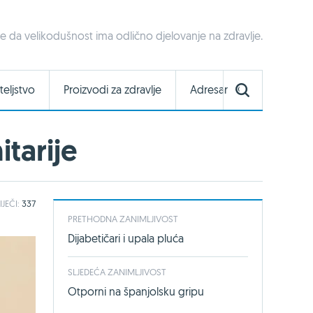
e da velikodušnost ima odlično djelovanje na zdravlje.
teljstvo
Proizvodi za zdravlje
Adresar
itarije
IJEČI:
337
PRETHODNA ZANIMLJIVOST
Dijabetičari i upala pluća
SLJEDEĆA ZANIMLJIVOST
Otporni na španjolsku gripu