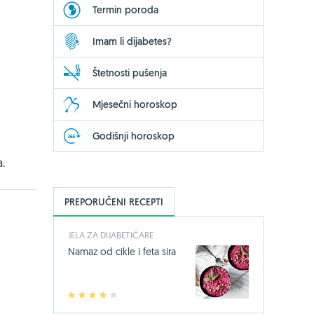
Termin poroda
Imam li dijabetes?
Štetnosti pušenja
Mjesečni horoskop
Godišnji horoskop
a.
PREPORUČENI RECEPTI
JELA ZA DIJABETIČARE
Namaz od cikle i feta sira
1
2
3
4
5