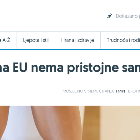
Dokazano j
e A-Ž
Ljepota i stil
Hrana i zdravlje
Trudnoća i rodi
I
na EU nema pristojne san
PROSJEČNO
VRIJEME ČITANJA:
1 MIN
BROJ R