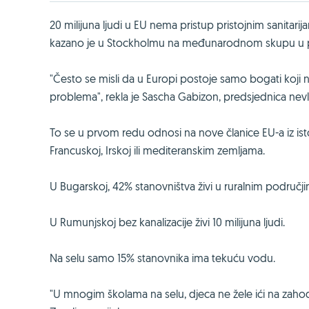
20 milijuna ljudi u EU nema pristup pristojnim sanitari
kazano je u Stockholmu na međunarodnom skupu u
"Često se misli da u Europi postoje samo bogati koji n
problema", rekla je Sascha Gabizon, predsjednica nev
To se u prvom redu odnosi na nove članice EU-a iz istoč
Francuskoj, Irskoj ili mediteranskim zemljama.
U Bugarskoj, 42% stanovništva živi u ruralnim područj
U Rumunjskoj bez kanalizacije živi 10 milijuna ljudi.
Na selu samo 15% stanovnika ima tekuću vodu.
"U mnogim školama na selu, djeca ne žele ići na zahode 