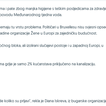
jama i pate zbog manjka higijene s teškim posljedicama za zdravlje
 povodu Međunarodnog tjedna voda.
emaju tu vrstu problema. Političari u Bruxellesu nisu svjesni ops
ladine organizacije Žene u Europi za zajedničku budućnost.
nog bloka, ali izolirani slučajevi postoje i u zapadnoj Europi, u
ima gdje je samo 2% kućanstava priključeno na kanalizaciju.
koliko su prljavi", rekla je Diana Iskreva, iz bugarske organizacij