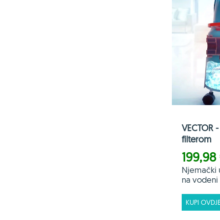
VECTOR - 
filterom
199,98
Njemački 
na vodeni f
KUPI OVDJ