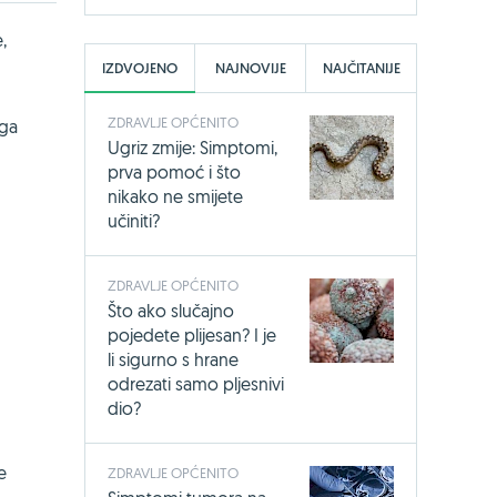
,
IZDVOJENO
NAJNOVIJE
NAJČITANIJE
ZDRAVLJE OPĆENITO
ega
Ugriz zmije: Simptomi,
prva pomoć i što
nikako ne smijete
učiniti?
ZDRAVLJE OPĆENITO
Što ako slučajno
pojedete plijesan? I je
li sigurno s hrane
odrezati samo pljesnivi
dio?
e
ZDRAVLJE OPĆENITO