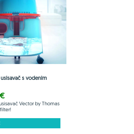
usisavač s vodenim
 €
usisavač Vector by Thomas
ilter!
E