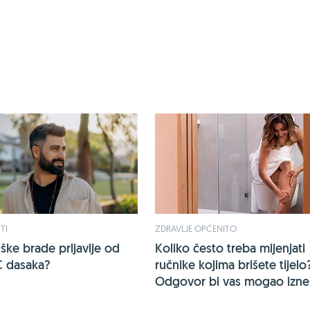
TI
ZDRAVLJE OPĆENITO
uške brade prljavije od
Koliko često treba mijenjati
C dasaka?
ručnike kojima brišete tijelo
Odgovor bi vas mogao iznen