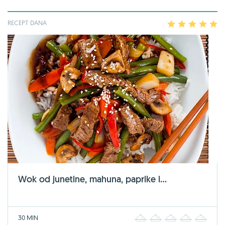
RECEPT DANA
1
2
3
4
5
Wok od junetine, mahuna, paprike i...
30 MIN
1
2
3
4
5