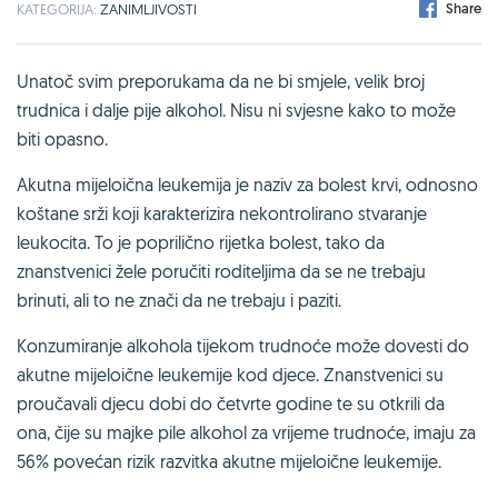
Share
KATEGORIJA:
ZANIMLJIVOSTI
Unatoč svim preporukama da ne bi smjele, velik broj
trudnica i dalje pije alkohol. Nisu ni svjesne kako to može
biti opasno.
Akutna mijeloična leukemija je naziv za bolest krvi, odnosno
koštane srži koji karakterizira nekontrolirano stvaranje
leukocita. To je poprilično rijetka bolest, tako da
znanstvenici žele poručiti roditeljima da se ne trebaju
brinuti, ali to ne znači da ne trebaju i paziti.
Konzumiranje alkohola tijekom trudnoće može dovesti do
akutne mijeloične leukemije kod djece. Znanstvenici su
proučavali djecu dobi do četvrte godine te su otkrili da
ona, čije su majke pile alkohol za vrijeme trudnoće, imaju za
56% povećan rizik razvitka akutne mijeloične leukemije.