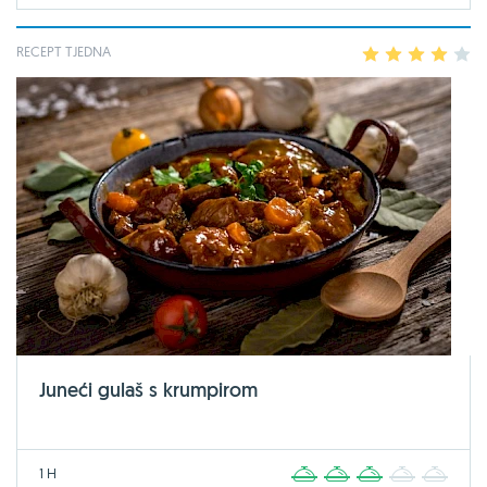
RECEPT TJEDNA
1
2
3
4
5
Juneći gulaš s krumpirom
1 H
1
2
3
4
5