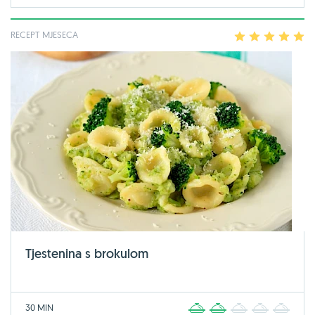
RECEPT MJESECA
1
2
3
4
5
Tjestenina s brokulom
30 MIN
1
2
3
4
5