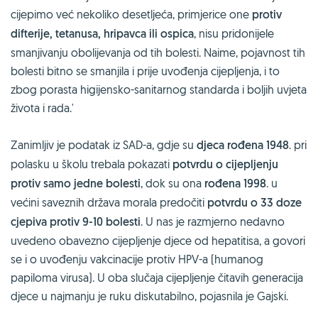
cijepimo već nekoliko desetljeća, primjerice one
protiv
difterije, tetanusa, hripavca ili ospica
, nisu pridonijele
smanjivanju obolijevanja od tih bolesti. Naime, pojavnost tih
bolesti bitno se smanjila i prije uvođenja cijepljenja, i to
zbog porasta higijensko-sanitarnog standarda i boljih uvjeta
života i rada.'
Zanimljiv je podatak iz SAD-a, gdje su
djeca rođena 1948
. pri
polasku u školu trebala pokazati
potvrdu o cijepljenju
protiv samo jedne bolesti
, dok su ona
rođena 1998
. u
većini saveznih država morala predočiti
potvrdu o 33 doze
cjepiva protiv 9-10 bolesti
. U nas je razmjerno nedavno
uvedeno obavezno cijepljenje djece od hepatitisa, a govori
se i o uvođenju vakcinacije protiv HPV-a (humanog
papiloma virusa). U oba slučaja cijepljenje čitavih generacija
djece u najmanju je ruku diskutabilno, pojasnila je Gajski.