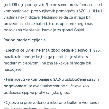
ljudi. FBI-u je podnijela tužbu ne samo protiv farmaceutskih
kompanija već i protiv njihovih pomagača u SZO-u, UN-u i
vlastima nekih država. 'Nadajmo se da će istraga biti
provedena i da će nalazi biti dostupni prije nego nas
pozovu na cijepljenje', kazala je za tportal Gajski.
Razlozi protiv cijepljenja
- Liječnici još uvijek ne znaju zbog čega je
cjepivo iz 1976
.
paraliziralo mnoge koji su ga primili. Isti je slučaj i s
modernim cjepivom - ne zna se kakve bi mogle biti
nuspojave.
-
Farmaceutske kompanije u SAD-u oslobođene su svih
odgovornosti
za eventualne smrtne slučajeve kao
posljedice cjepiva protiv svinjske gripe.
- Cjepivo je proizvedeno u rekordno kratkom vremenu i
nije nikada testirano na ljudima.