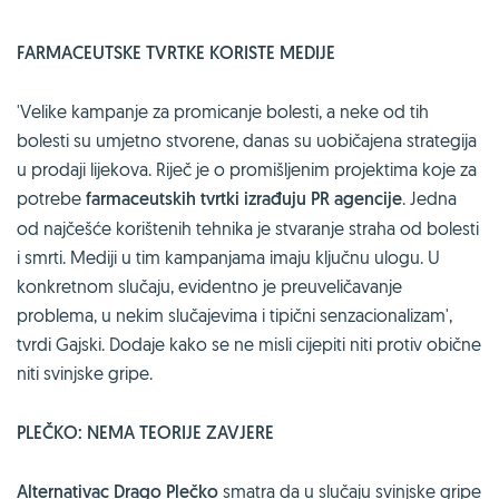
FARMACEUTSKE TVRTKE KORISTE MEDIJE
'Velike kampanje za promicanje bolesti, a neke od tih
bolesti su umjetno stvorene, danas su uobičajena strategija
u prodaji lijekova. Riječ je o promišljenim projektima koje za
potrebe
farmaceutskih tvrtki izrađuju PR agencije
. Jedna
od najčešće korištenih tehnika je stvaranje straha od bolesti
i smrti. Mediji u tim kampanjama imaju ključnu ulogu. U
konkretnom slučaju, evidentno je preuveličavanje
problema, u nekim slučajevima i tipični senzacionalizam',
tvrdi Gajski. Dodaje kako se ne misli cijepiti niti protiv obične
niti svinjske gripe.
PLEČKO: NEMA TEORIJE ZAVJERE
Alternativac Drago Plečko
smatra da u slučaju svinjske gripe