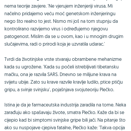
nema teorije zavjere. 'Ne vjerujem inženjeriji virusa. Mi
načelno pridajemo veću moć genetskom inženjeringu
nego što realno to jest. Nismo mi još na tom stupnju da
kontrolirano razvijemo virus i određujemo njegovu
patogenost. Mislim da se u ovom, kao i u mnogim drugim
slučajevima, radi o prirodi koja je uzvratila udarac.'
Tvrdi da životinjske vrste stvaraju obrambene mehanizme
kada su ugrožene. 'Kada su počeli istrebljivati tibetansku
mačku, ona je razvila SARS. Dnevno se milijune krava na
svijetu ubije. Zato su krave razvile kravlje ludilo, ptice ptičju
gripu, a svinje svinjsku', pojašnjava svojuteoriju Plečko.
Istina je da je farmaceutska industrija zaradila na tome. Neka
zarađuju ako spašavaju živote, smatra Plečko. Kaže da bi se
cijepio kad bi simptomi svinjske gripe bili jači. Na pitanje što
ako su nuspojave cjepiva fatalne, Plečko kaže: 'Takva opcija