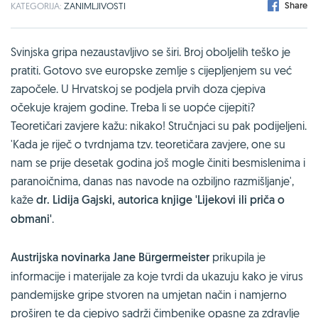
Share
KATEGORIJA:
ZANIMLJIVOSTI
Svinjska gripa nezaustavljivo se širi. Broj oboljelih teško je
pratiti. Gotovo sve europske zemlje s cijepljenjem su već
započele. U Hrvatskoj se podjela prvih doza cjepiva
očekuje krajem godine. Treba li se uopće cijepiti?
Teoretičari zavjere kažu: nikako! Stručnjaci su pak podijeljeni.
'Kada je riječ o tvrdnjama tzv. teoretičara zavjere, one su
nam se prije desetak godina još mogle činiti besmislenima i
paranoičnima, danas nas navode na ozbiljno razmišljanje',
kaže
dr. Lidija Gajski, autorica knjige 'Lijekovi ili priča o
obmani'
.
Austrijska novinarka Jane Bürgermeister
prikupila je
informacije i materijale za koje tvrdi da ukazuju kako je virus
pandemijske gripe stvoren na umjetan način i namjerno
proširen te da cjepivo sadrži čimbenike opasne za zdravlje