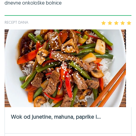
dnevne onkološke bolnice
RECEPT DANA
1
2
3
4
5
Wok od junetine, mahuna, paprike i...