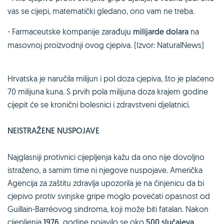
vas se cijepi, matematički gledano, ono vam ne treba.
- Farmaceutske kompanije zarađuju
milijarde dolara
na
masovnoj proizvodnji ovog cjepiva. (Izvor: NaturalNews)
Hrvatska je naručila milijun i pol doza cjepiva, što je plaćeno
70 milijuna kuna. S prvih pola milijuna doza krajem godine
cijepit će se kronični bolesnici i zdravstveni djelatnici.
NEISTRAŽENE NUSPOJAVE
Najglasniji protivnici cijepljenja kažu da ono nije dovoljno
istraženo, a samim time ni njegove nuspojave. Američka
Agencija za zaštitu zdravlja upozorila je na činjenicu da bi
cjepivo protiv svinjske gripe moglo povećati opasnost od
Guillain-Barréovog sindroma, koji može biti fatalan. Nakon
cijepljenja
1976.
godine pojavilo se oko
500 slučajeva