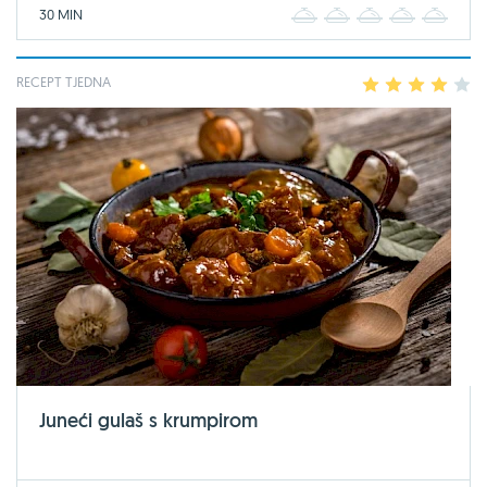
30 MIN
1
2
3
4
5
RECEPT TJEDNA
1
2
3
4
5
Juneći gulaš s krumpirom