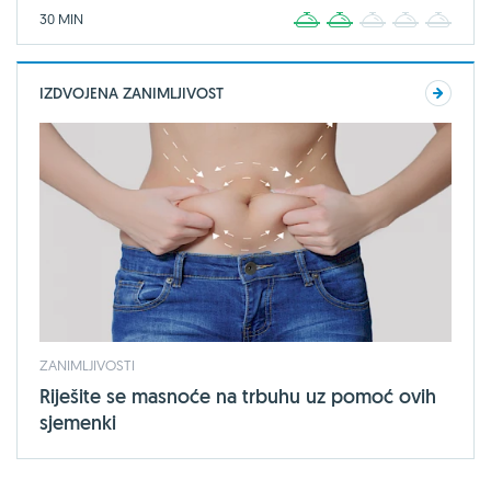
30 MIN
1
2
3
4
5
IZDVOJENA ZANIMLJIVOST
ZANIMLJIVOSTI
Riješite se masnoće na trbuhu uz pomoć ovih
sjemenki