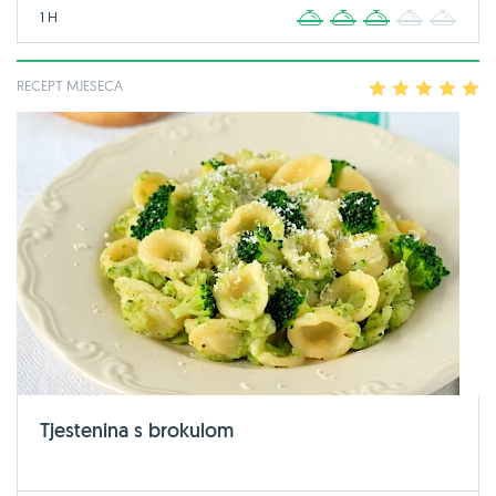
1 H
1
2
3
4
5
RECEPT MJESECA
1
2
3
4
5
Tjestenina s brokulom