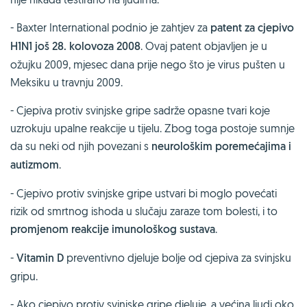
- Baxter International podnio je zahtjev za
patent za cjepivo
H1N1 još 28. kolovoza 2008
.
Ovaj patent objavljen je u
ožujku 2009, mjesec dana prije nego što je virus pušten u
Meksiku u travnju 2009.
- Cjepiva protiv svinjske gripe sadrže opasne tvari koje
uzrokuju upalne reakcije u tijelu. Zbog toga postoje sumnje
da su neki od njih povezani s
neurološkim poremećajima i
autizmom
.
- Cjepivo protiv svinjske gripe ustvari bi moglo povećati
rizik od smrtnog ishoda u slučaju zaraze tom bolesti, i to
promjenom reakcije imunološkog sustava
.
-
Vitamin D
preventivno djeluje bolje od cjepiva za svinjsku
gripu.
- Ako cjepivo protiv svinjske gripe djeluje, a većina ljudi oko