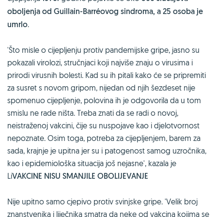
oboljenja od Guillain-Barréovog sindroma, a 25 osoba je
umrlo
.
'Što misle o cijepljenju protiv pandemijske gripe, jasno su
pokazali virolozi, stručnjaci koji najviše znaju o virusima i
prirodi virusnih bolesti. Kad su ih pitali kako će se pripremiti
za susret s novom gripom, nijedan od njih šezdeset nije
spomenuo cijepljenje, polovina ih je odgovorila da u tom
smislu ne rade ništa. Treba znati da se radi o novoj,
neistraženoj vakcini, čije su nuspojave kao i djelotvornost
nepoznate. Osim toga, potreba za cijepljenjem, barem za
sada, krajnje je upitna jer su i patogenost samog uzročnika,
kao i epidemiološka situacija još nejasne', kazala je
Li
VAKCINE NISU SMANJILE OBOLIJEVANJE
Nije upitno samo cjepivo protiv svinjske gripe. 'Velik broj
znanstvenika i liječnika smatra da neke od vakcina kojima se