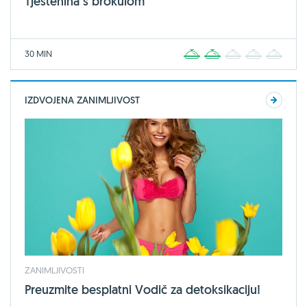
Tjestenina s brokulom
30 MIN
1
2
3
4
5
IZDVOJENA ZANIMLJIVOST
ZANIMLJIVOSTI
Preuzmite besplatni Vodič za detoksikaciju!