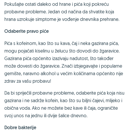
Pokušajte ostati daleko od hrane i pića koji pokreću
probavne probleme. Jedan od načina da shvatite koja
hrana uzrokuje simptome je vođenje dnevnika prehrane.
Odaberite pravo piće
Pića s kofeinom, kao što su kava, čaj i neka gazirana pića,
mogu pojačati kiselinu u želucu što dovodi do žgaravice.
Gazirana pića općenito izazivaju nadutost, što također
može dovesti do žgaravice. Znači izbjegavajte i popularne
gemište, naravno alkohol u većim količinama općenito nije
zdrav za vašu probavu!
Da bi spriječili probavne probleme, odaberite pića koja nisu
gazirana i ne sadrže kofein, kao što su biljni čajevi, mlijeko i
obična voda. Ako ne možete bez kave ili čaja, ograničite
svoj unos na jednu ili dvije šalice dnevno.
Dobre bakterije