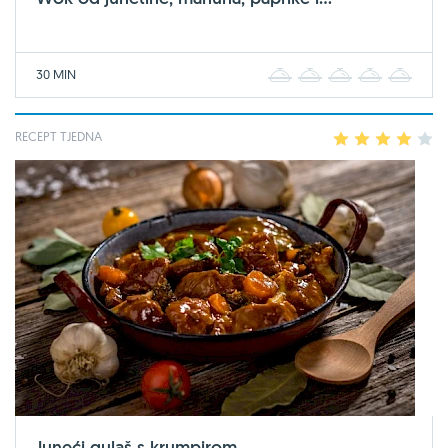
30 MIN
1
2
3
4
5
RECEPT TJEDNA
1
2
3
4
5
Juneći gulaš s krumpirom