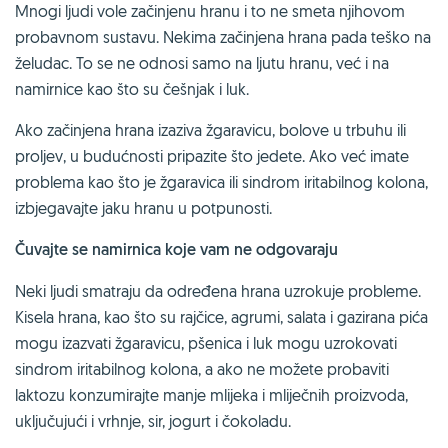
Mnogi ljudi vole začinjenu hranu i to ne smeta njihovom
probavnom sustavu. Nekima začinjena hrana pada teško na
želudac. To se ne odnosi samo na ljutu hranu, već i na
namirnice kao što su češnjak i luk.
Ako začinjena hrana izaziva žgaravicu, bolove u trbuhu ili
proljev, u budućnosti pripazite što jedete. Ako već imate
problema kao što je žgaravica ili sindrom iritabilnog kolona,
izbjegavajte jaku hranu u potpunosti.
Čuvajte se namirnica koje vam ne odgovaraju
Neki ljudi smatraju da određena hrana uzrokuje probleme.
Kisela hrana, kao što su rajčice, agrumi, salata i gazirana pića
mogu izazvati žgaravicu, pšenica i luk mogu uzrokovati
sindrom iritabilnog kolona, a ako ne možete probaviti
laktozu konzumirajte manje mlijeka i mliječnih proizvoda,
uključujući i vrhnje, sir, jogurt i čokoladu.