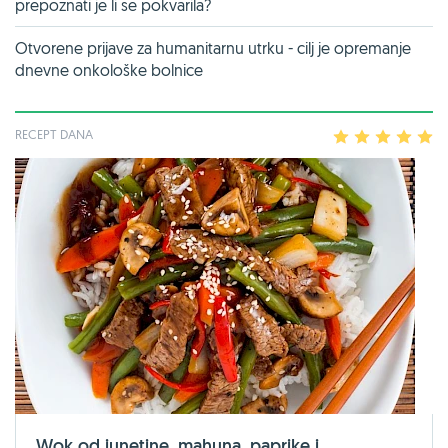
prepoznati je li se pokvarila?
Otvorene prijave za humanitarnu utrku - cilj je opremanje
dnevne onkološke bolnice
RECEPT DANA
1
2
3
4
5
Wok od junetine, mahuna, paprike i...