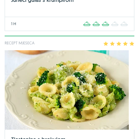
1 H
1
2
3
4
5
RECEPT MJESECA
1
2
3
4
5