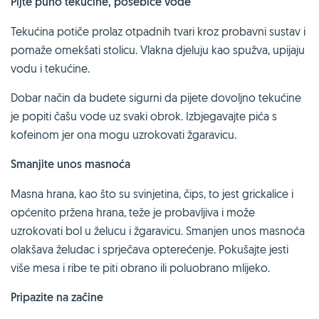
Pijte puno tekućine, posebice vode
Tekućina potiče prolaz otpadnih tvari kroz probavni sustav i
pomaže omekšati stolicu. Vlakna djeluju kao spužva, upijaju
vodu i tekućine.
Dobar način da budete sigurni da pijete dovoljno tekućine
je popiti čašu vode uz svaki obrok. Izbjegavajte pića s
kofeinom jer ona mogu uzrokovati žgaravicu.
Smanjite unos masnoća
Masna hrana, kao što su svinjetina, čips, to jest grickalice i
općenito pržena hrana, teže je probavljiva i može
uzrokovati bol u želucu i žgaravicu. Smanjen unos masnoća
olakšava želudac i sprječava opterećenje. Pokušajte jesti
više mesa i ribe te piti obrano ili poluobrano mlijeko.
Pripazite na začine