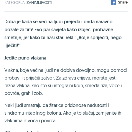
Share
KATEGORIJA:
ZANIMLJIVOSTI
Doba je kada se većina ljudi prejeda i onda naravno
požale za tim! Evo par savjeta kako izbjeći probavne
smetnje, jer kako bi naši stari rekli: „Bolje spriječiti, nego
liječiti!"
Jedite puno vlakana
Vlakna, koje većina ljudi ne dobiva dovoljno, mogu pomoći
probavi i spriječiti zatvor. Za zdrava crijeva, morate jesti
razna vlakna, kao što su integralni kruh, smeđa riža, voće i
povrće, grah i zob.
Neki ljudi smatraju da žitarice pridonose nadutosti i
sindromu iritabilnog kolona. Ako je to slučaj, zamijenite ih
vlaknima iz voća i povrća.