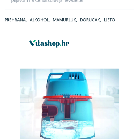
prijavom na CentarZdravlja newsletter.
PREHRANA
,
ALKOHOL
,
MAMURLUK
,
DORUČAK
,
LJETO