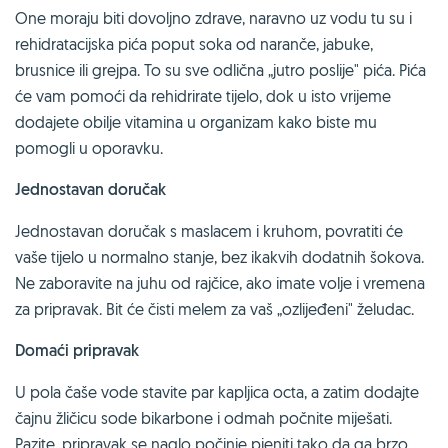
One moraju biti dovoljno zdrave, naravno uz vodu tu su i
rehidratacijska pića poput soka od naranče, jabuke,
brusnice ili grejpa. To su sve odlična „jutro poslije" pića. Pića
će vam pomoći da rehidrirate tijelo, dok u isto vrijeme
dodajete obilje vitamina u organizam kako biste mu
pomogli u oporavku.
Jednostavan doručak
Jednostavan doručak s maslacem i kruhom, povratiti će
vaše tijelo u normalno stanje, bez ikakvih dodatnih šokova.
Ne zaboravite na juhu od rajčice, ako imate volje i vremena
za pripravak. Bit će čisti melem za vaš „ozlijeđeni" želudac.
Domaći pripravak
U pola čaše vode stavite par kapljica octa, a zatim dodajte
čajnu žličicu sode bikarbone i odmah počnite miješati.
Pazite, pripravak se naglo počinje pjeniti tako da ga brzo