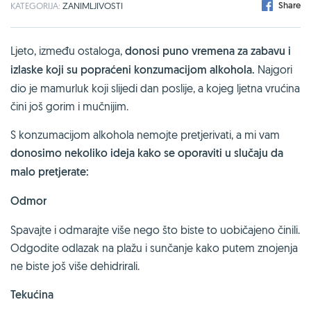
Share
KATEGORIJA:
ZANIMLJIVOSTI
Ljeto, između ostaloga,
donosi puno vremena za zabavu i
izlaske koji su popraćeni konzumacijom alkohola.
Najgori
dio je mamurluk koji slijedi dan poslije, a kojeg ljetna vrućina
čini još gorim i mučnijim.
S konzumacijom alkohola nemojte pretjerivati, a mi vam
donosimo nekoliko ideja kako se oporaviti u slučaju da
malo pretjerate:
Odmor
Spavajte i odmarajte više nego što biste to uobičajeno činili.
Odgodite odlazak na plažu i sunčanje kako putem znojenja
ne biste još više dehidrirali.
Tekućina