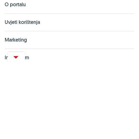
O portalu
Uvjeti korištenja
Marketing
Impressum
Izjava o privatnosti
PARTNERSKI PORTALI
Vitashop.hr
Gentleman.hr
Pharma Akademija
UredskeStolice
Zoona.hr
webshop.net.hr
Kupionline.hr