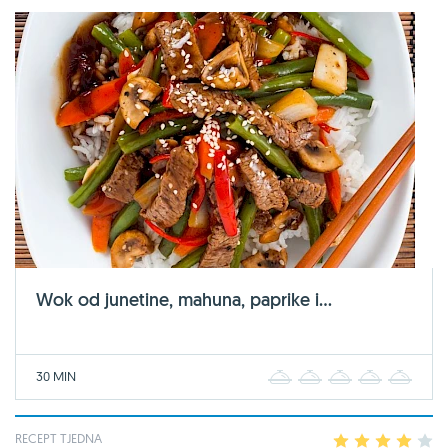
Wok od junetine, mahuna, paprike i...
30 MIN
1
2
3
4
5
RECEPT TJEDNA
1
2
3
4
5