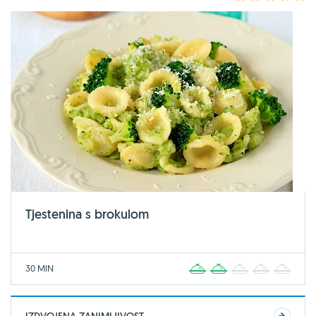
Tjestenina s brokulom
30 MIN
1
2
3
4
5
IZDVOJENA ZANIMLJIVOST