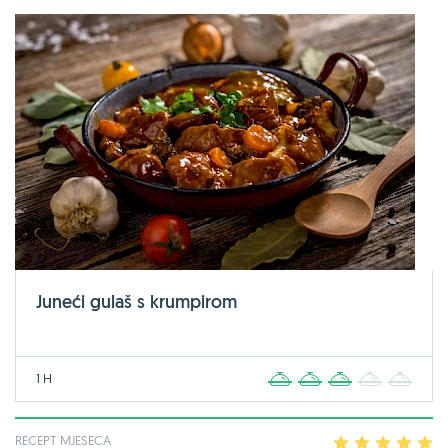
Juneći gulaš s krumpirom
1 H
1
2
3
4
5
RECEPT MJESECA
1
2
3
4
5