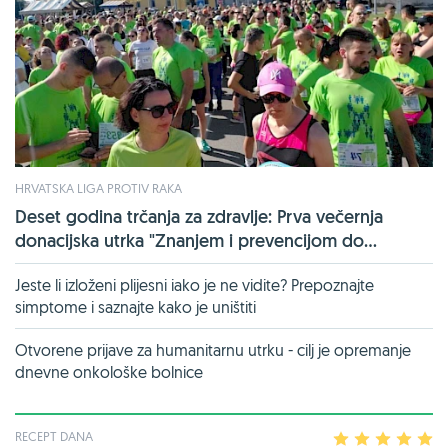
HRVATSKA LIGA PROTIV RAKA
Deset godina trčanja za zdravlje: Prva večernja
donacijska utrka "Znanjem i prevencijom do...
Jeste li izloženi plijesni iako je ne vidite? Prepoznajte
simptome i saznajte kako je uništiti
Otvorene prijave za humanitarnu utrku - cilj je opremanje
dnevne onkološke bolnice
RECEPT DANA
1
2
3
4
5