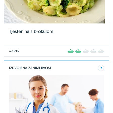
Tjestenina s brokulom
30 MIN
1
2
3
4
5
IZDVOJENA ZANIMLJIVOST