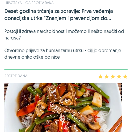
HRVATSKA LIGA PROTIV RAKA
Deset godina trčanja za zdravlje: Prva večernja
donacijska utrka "Znanjem i prevencijom do...
Postoji li zdrava narcisoidnost i možemo li nešto naučiti od
narcisa?
Otvorene prijave za humanitarnu utrku - cilj je opremanje
dnevne onkološke bolnice
RECEPT DANA
1
2
3
4
5