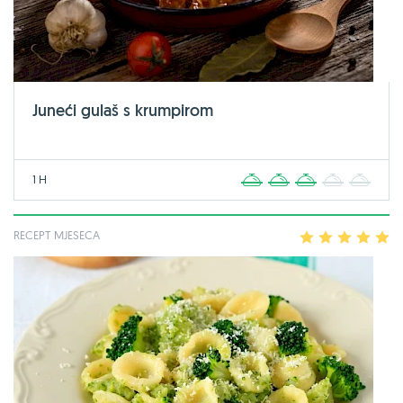
Juneći gulaš s krumpirom
1 H
1
2
3
4
5
RECEPT MJESECA
1
2
3
4
5