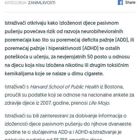
Share
KATEGORIJA:
ZANIMLJIVOSTI
Istraživači otkrivaju kako izloženost djece pasivnom
pušenju povećava rizik od razvoja neurobihevioralnih
poremećaja kao što su poremećaj deficita pažnje (ADD), ili
poremećaj pažnje i hiperaktivnosti (ADHD) te ostalih
poteškoća u učenju, za nevjerojatnih 50 posto u odnosu
na djecu koja nisu izložena nikotinu ili drugim toksičnim
kemikalijama koje se nalaze u dimu cigarete.
Istraživači s
Harvard School of Public Health
iz Bostona,
proučili su podatke koji se odnose na nacionalne ankete za
zdravlje djece iz 2007. godine, prenosi
Life Mojo
.
Istraživači su bili zainteresirani za dobivanje informacija o
izloženosti djece pasivnom pušenju do njihove dvanaeste
godine te o slučajevima ADD-a i ADHD-a.Istraživanje je
pokrivalo podatke od 55.358 američke djece.