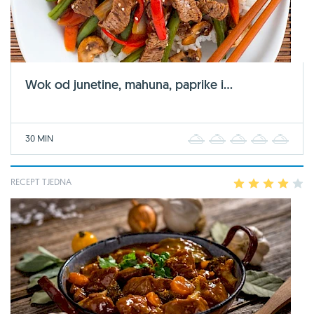
Wok od junetine, mahuna, paprike i...
30 MIN
1
2
3
4
5
RECEPT TJEDNA
1
2
3
4
5