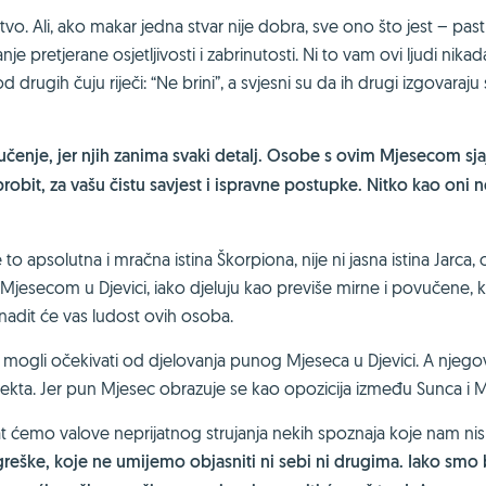
tvo. Ali, ako makar jedna stvar nije dobra, sve ono što jest – past
 pretjerane osjetljivosti i zabrinutosti. Ni to vam ovi ljudi nikad
drugih čuju riječi: “Ne brini”, a svjesni su da ih drugi izgovaraju 
učenje, jer njih zanima svaki detalj. Osobe s ovim Mjesecom sja
obrobit, za vašu čistu savjest i ispravne postupke. Nitko kao oni 
to apsolutna i mračna istina Škorpiona, nije ni jasna istina Jarca, 
s Mjesecom u Djevici, iako djeluju kao previše mirne i povučene, 
nadit će vas ludost ovih osoba.
mogli očekivati od djelovanja punog Mjeseca u Djevici. A njego
ekta. Jer pun Mjesec obrazuje se kao opozicija između Sunca i M
t ćemo valove neprijatnog strujanja nekih spoznaja koje nam ni
reške, koje ne umijemo objasniti ni sebi ni drugima. Iako smo b