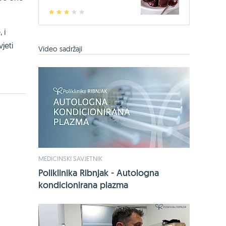
1
2
3
4
5
 i
jeti
Video sadržaji
MEDICINSKI SAVJETNIK
Poliklinika Ribnjak - Autologna
kondicionirana plazma