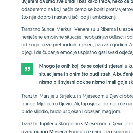
uvjereni da smo sve uradili baš kako treba, neko će p
odaberemo na koji način ćemo se boriti protiv vjetrov
što nije dobro i nastaviti jači, bolji i ambiciozniji.
Tranzitno Sunce, Merkur i Venera su u Ribama i u aspek
neriješene emotivne situacije, neobjašnjivi odlasci i
od koga bježe prethodnih mjeseci, pa čak i godina. A ne
bijeg, i da čupanje emocije uspješno gasi svaki osjećaj
Mnogo je onih koji će se osjetiti stjerani u k
situacijama i s onim što budi strah. A buđenj
nismo bili svjesni dok se nismo imali gdje skl
Tranzitni Mars je u Strijelcu, i s Mjesecom u Djevici o
punog Mjeseca u Djevici. Ali, taj osjećaj pomoći će na
bude slijedio, bude uspješan i obasjan magijom.
Tranzitni Jupiter u Škorpionu s Mjesecom u Djevici obra
ovog punog Mjeseca
. Pomoći će nam i da uspijemo u