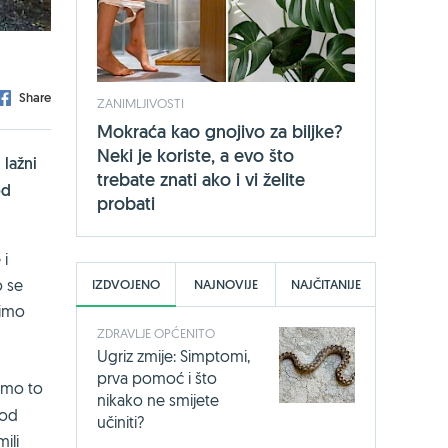
Share
ZANIMLJIVOSTI
Mokraća kao gnojivo za biljke?
Neki je koriste, a evo što
 lažni
trebate znati ako i vi želite
od
probati
 i
o se
IZDVOJENO
NAJNOVIJE
NAJČITANIJE
limo
ZDRAVLJE OPĆENITO
Ugriz zmije: Simptomi,
prva pomoć i što
emo to
nikako ne smijete
 od
učiniti?
ili