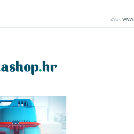
IZVOR:
WWW.