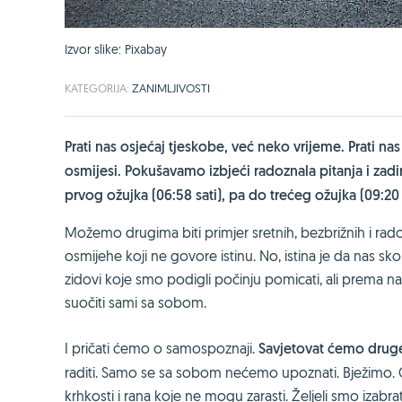
Izvor slike: Pixabay
KATEGORIJA:
ZANIMLJIVOSTI
Prati nas osjećaj tjeskobe, već neko vrijeme. Prati na
osmijesi. Pokušavamo izbjeći radoznala pitanja i zadi
prvog ožujka (06:58 sati), pa do trećeg ožujka (09:20 s
Možemo drugima biti primjer sretnih, bezbrižnih i rado
osmijehe koji ne govore istinu. No, istina je da nas sko
zidovi koje smo podigli počinju pomicati, ali prema n
suočiti sami sa sobom.
I pričati ćemo o samospoznaji.
Savjetovat ćemo drug
raditi. Samo se sa sobom nećemo upoznati. Bježimo.
krhkosti i rana koje ne mogu zarasti. Željeli smo izabra