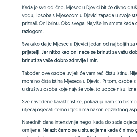
Kada je sve odlično, Mjesec u Djevici bit će divno druš
vodu, i osoba s Mjesecom u Djevici zapada u svoje stanje
priznali. Oni brinu. Oko svega. Najviše im smeta kada od 
razlogom.
Svakako da je Mjesec u Djevici jedan od najboljih za 
prijatelji. Jer nitko kao oni neće se brinuti za vašu d
brinuti za vaše dobro zdravlje i mir.
Također, ove osobe uvijek će vam reći čistu istinu. Nije 
moralno čista istina Mjeseca u Djevici. Pritom, osobe 
u društvu osoba koje najviše vole, to uopće nisu. Izne
Sve navedene karakteristike, pokazuju nam što bismo 
utjecaj osjećati ćemo i tjednima nakon egzaktnog asp
Narednih dana intenzivnije nego ikada do sada osjeća
omiljene.
Nalazit ćemo se u situacijama kada činimo g