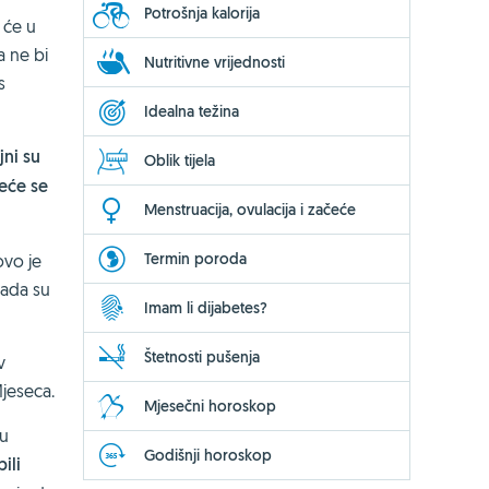
Potrošnja kalorija
 će u
a ne bi
Nutritivne vrijednosti
s
Idealna težina
jni su
Oblik tijela
neće se
Menstruacija, ovulacija i začeće
Termin poroda
ovo je
kada su
Imam li dijabetes?
Štetnosti pušenja
v
jeseca.
Mjesečni horoskop
su
Godišnji horoskop
ili