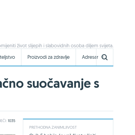
mijeniti život slijepih i slabovidnih osoba diljem svijeta.
teljstvo
Proizvodi za zdravlje
Adresar
načno suočavanje s
JEČI:
1035
PRETHODNA ZANIMLJIVOST