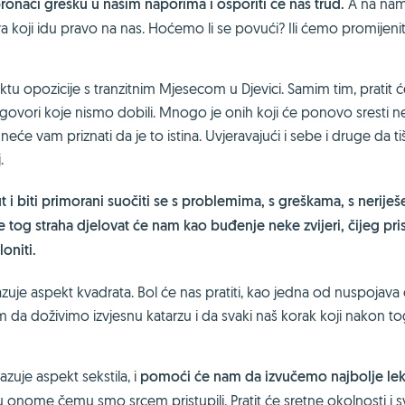
ronaći grešku u našim naporima i osporiti će naš trud.
A na nam
a koji idu pravo na nas. Hoćemo li se povući? Ili ćemo promijeni
tu opozicije s tranzitnim Mjesecom u Djevici. Samim tim, pratit 
 odgovori koje nismo dobili. Mnogo je onih koji će ponovo sresti 
će vam priznati da je to istina. Uvjeravajući i sebe i druge da tiš
.
ut i biti primorani suočiti se s problemima, s greškama, s nerije
e tog straha djelovat će nam kao buđenje neke zvijeri, čijeg pri
oniti.
brazuje aspekt kvadrata. Bol će nas pratiti, kao jedna od nuspojav
m da doživimo izvjesnu katarzu i da svaki naš korak koji nakon t
zuje aspekt sekstila, i
pomoći će nam da izvučemo najbolje lek
 onome čemu smo srcem pristupili. Pratit će sretne okolnosti i 