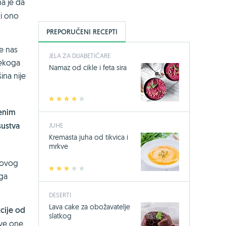
a je da
ti ono
PREPORUČENI RECEPTI
će nas
JELA ZA DIJABETIČARE
nekoga
Namaz od cikle i feta sira
ina nije
1
2
3
4
5
šenim
sustva
JUHE
Kremasta juha od tikvica i
mrkve
a ovog
1
2
3
4
5
oga
DESERTI
Lava cake za obožavatelje
cije od
slatkog
sve one