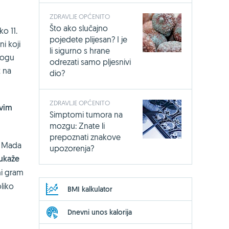
ZDRAVLJE OPĆENITO
Što ako slučajno
o 11.
pojedete plijesan? I je
i koji
li sigurno s hrane
 mogu
odrezati samo pljesnivi
t na
dio?
ZDRAVLJE OPĆENITO
svim
Simptomi tumora na
mozgu: Znate li
prepoznati znakove
i. Mada
upozorenja?
 ukaže
 ni gram
liko
BMI kalkulator
Dnevni unos kalorija