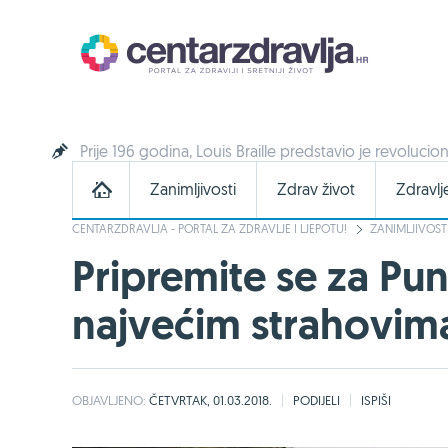
Prije 196 godina, Louis Braille predstavio je revolucion
Zanimljivosti
Zdrav život
Zdravlj
CENTARZDRAVLJA - PORTAL ZA ZDRAVLJE I LJEPOTU!
ZANIMLJIVOST
Pripremite se za Pu
najvećim strahovim
OBJAVLJENO:
ČETVRTAK, 01.03.2018.
PODIJELI
ISPIŠI