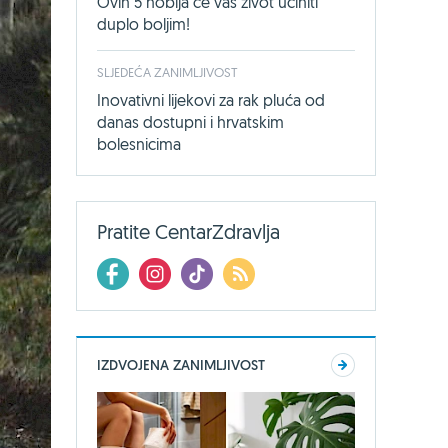
Ovih 5 hobija će vaš život učiniti
duplo boljim!
SLJEDEĆA ZANIMLJIVOST
Inovativni lijekovi za rak pluća od
danas dostupni i hrvatskim
bolesnicima
Pratite CentarZdravlja
IZDVOJENA ZANIMLJIVOST