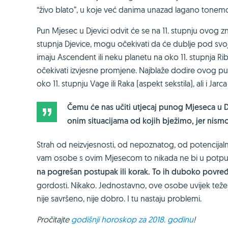
“živo blato”, u koje već danima unazad lagano tonemo.
Pun Mjesec u Djevici odvit će se na 11. stupnju ovog zn
stupnja Djevice, mogu očekivati da će dublje pod svo
imaju Ascendent ili neku planetu na oko 11. stupnja Riba 
očekivati izvjesne promjene. Najblaže dodire ovog puno
oko 11. stupnju Vage ili Raka (aspekt sekstila), ali i Jarca
Čemu će nas učiti utjecaj punog Mjeseca u Dj
onim situacijama od kojih bježimo, jer nismo
Strah od neizvjesnosti, od nepoznatog, od potencijalne
vam osobe s ovim Mjesecom to nikada ne bi u potpuno
na pogrešan postupak ili korak. To ih duboko povre
gordosti. Nikako. Jednostavno, ove osobe uvijek teže i
nije savršeno, nije dobro. I tu nastaju problemi.
Pročitajte
godišnji horoskop za 2018. godinu
!