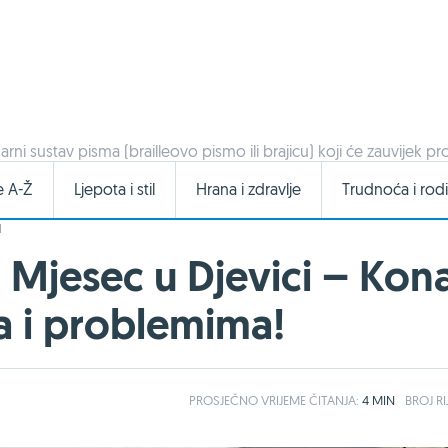
arni sustav pisma (brailleovo pismo ili brajicu) koji će zauvijek pro
e A-Ž
Ljepota i stil
Hrana i zdravlje
Trudnoća i rodi
I
n Mjesec u Djevici – Ko
a i problemima!
PROSJEČNO
VRIJEME ČITANJA:
4 MIN
BROJ RI