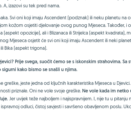
 A, izazovi su tek pred nama.
aka. Svi oni koji imaju Ascendent (podznak) ili neku planetu na ok
jom kožom osjetiti djelovanje ovog punog Mjeseca. Također, i on
(aspekt opozicije), ali i Blizanaca ili Strijelca (aspekt kvadrata),
g Mjeseca osjetit će svi oni koji imaju Ascendent ili neki plane
 ili Bika (aspekt trigona).
evici? Prije svega, suočit ćemo se s iskonskim strahovima. Sa 
 sigurni kako bismo se snašli u njima.
 greške, jeste jedna od ključnih karakteristika Mjeseca u Djevic
sti priznale. Oni ne vole svoje greške.
Ne vole kada im netko
đuje.
Jer uvijek teže najboljem i najispravnijem. I, nije tu u pitanju
spravnoj odluci, čistoj savjesti i savršeno obavljenom poslu. Uko