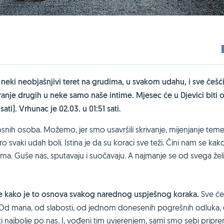
s neki neobjašnjivi teret na grudima, u svakom udahu, i sve češći
ranje drugih u neke samo naše intime. Mjesec će u Djevici biti 
ati). Vrhunac je 02.03. u 01:51 sati.
snih osoba. Možemo, jer smo usavršili skrivanje, mijenjanje teme
ro svaki udah boli. Istina je da su koraci sve teži. Čini nam se kak
ama. Guše nas, sputavaju i suočavaju. A najmanje se od svega že
e kako je to osnova svakog narednog uspješnog koraka.
Sve ć
 Od mana, od slabosti, od jednom donesenih pogrešnih odluka,
ti najbolje po nas. I, vođeni tim uvjerenjem, sami smo sebi priprem