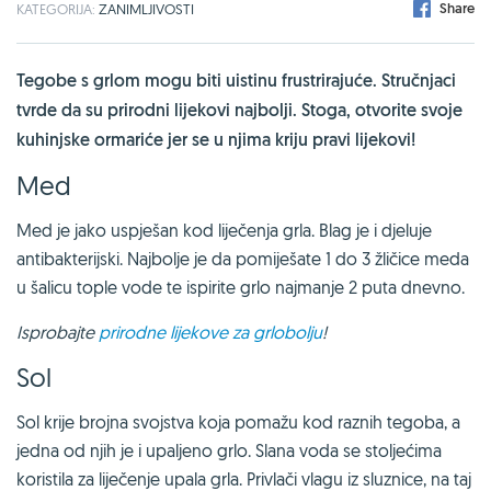
Share
KATEGORIJA:
ZANIMLJIVOSTI
Tegobe s grlom mogu biti uistinu frustrirajuće. Stručnjaci
tvrde da su prirodni lijekovi najbolji. Stoga, otvorite svoje
kuhinjske ormariće jer se u njima kriju pravi lijekovi!
Med
Med je jako uspješan kod liječenja grla. Blag je i djeluje
antibakterijski. Najbolje je da pomiješate 1 do 3 žličice meda
u šalicu tople vode te ispirite grlo najmanje 2 puta dnevno.
Isprobajte
prirodne lijekove za grlobolju
!
Sol
Sol krije brojna svojstva koja pomažu kod raznih tegoba, a
jedna od njih je i upaljeno grlo. Slana voda se stoljećima
koristila za liječenje upala grla. Privlači vlagu iz sluznice, na taj