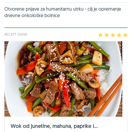
Otvorene prijave za humanitarnu utrku - cilj je opremanje
dnevne onkološke bolnice
RECEPT DANA
1
2
3
4
5
Wok od junetine, mahuna, paprike i...