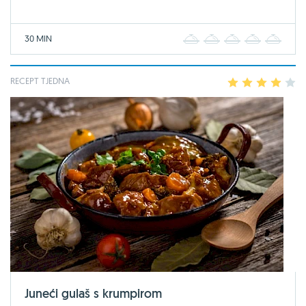
30 MIN
1
2
3
4
5
RECEPT TJEDNA
1
2
3
4
5
Juneći gulaš s krumpirom