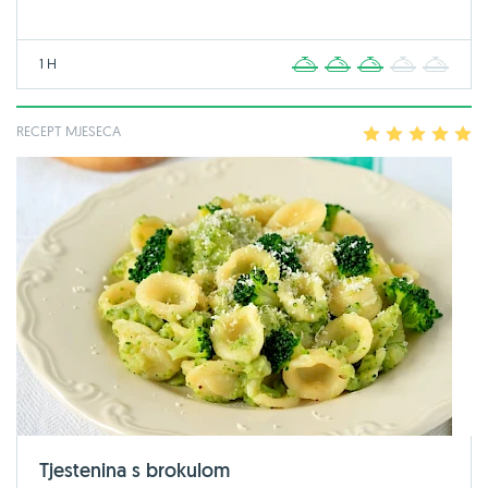
1 H
1
2
3
4
5
RECEPT MJESECA
1
2
3
4
5
Tjestenina s brokulom