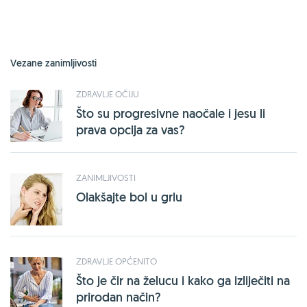
Vezane zanimljivosti
ZDRAVLJE OČIJU
Što su progresivne naočale i jesu li
prava opcija za vas?
ZANIMLJIVOSTI
Olakšajte bol u grlu
ZDRAVLJE OPĆENITO
Što je čir na želucu i kako ga izliječiti na
prirodan način?