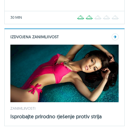
30 MIN
1
2
3
4
5
IZDVOJENA ZANIMLJIVOST
ZANIMLJIVOSTI
Isprobajte prirodno rješenje protiv strija