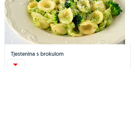
Tjestenina s brokulom
30 MIN
1
2
3
4
5
IZDVOJENA ZANIMLJIVOST