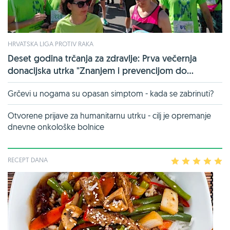
HRVATSKA LIGA PROTIV RAKA
Deset godina trčanja za zdravlje: Prva večernja
donacijska utrka "Znanjem i prevencijom do...
Grčevi u nogama su opasan simptom - kada se zabrinuti?
Otvorene prijave za humanitarnu utrku - cilj je opremanje
dnevne onkološke bolnice
RECEPT DANA
1
2
3
4
5