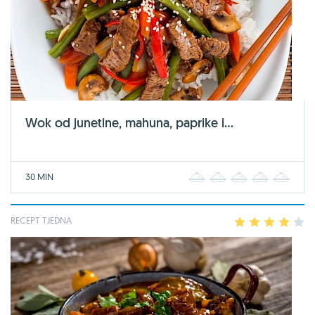
Wok od junetine, mahuna, paprike i...
30 MIN
1
2
3
4
5
RECEPT TJEDNA
1
2
3
4
5