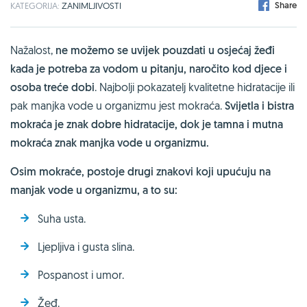
Share
KATEGORIJA:
ZANIMLJIVOSTI
Nažalost,
ne možemo se uvijek pouzdati u osjećaj žeđi
kada je potreba za vodom u pitanju, naročito kod djece i
osoba treće dobi
. Najbolji pokazatelj kvalitetne hidratacije ili
pak manjka vode u organizmu jest mokraća.
Svijetla i bistra
mokraća je znak dobre hidratacije, dok je tamna i mutna
mokraća znak manjka vode u organizmu.
Osim mokraće, postoje drugi znakovi koji upućuju na
manjak vode u organizmu, a to su:
Suha usta.
Ljepljiva i gusta slina.
Pospanost i umor.
Žeđ.