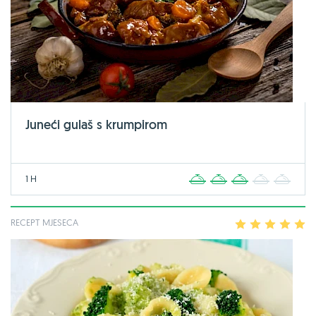
Juneći gulaš s krumpirom
1 H
1
2
3
4
5
RECEPT MJESECA
1
2
3
4
5