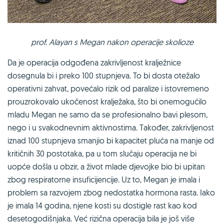
prof. Alayan s Megan nakon operacije skolioze
Da je operacija odgođena zakrivljenost kralježnice
dosegnula bi i preko 100 stupnjeva. To bi dosta otežalo
operativni zahvat, povećalo rizik od paralize i istovremeno
prouzrokovalo ukočenost kralježaka, što bi onemogućilo
mladu Megan ne samo da se profesionalno bavi plesom,
nego i u svakodnevnim aktivnostima. Također, zakrivljenost
iznad 100 stupnjeva smanjio bi kapacitet pluća na manje od
kritičnih 30 postotaka, pa u tom slučaju operacija ne bi
uopće došla u obzir, a život mlade djevojke bio bi upitan
zbog respiratorne insuficijencije. Uz to, Megan je imala i
problem sa razvojem zbog nedostatka hormona rasta. Iako
je imala 14 godina, njene kosti su dostigle rast kao kod
desetogodišnjaka. Već rizična operacija bila je još više