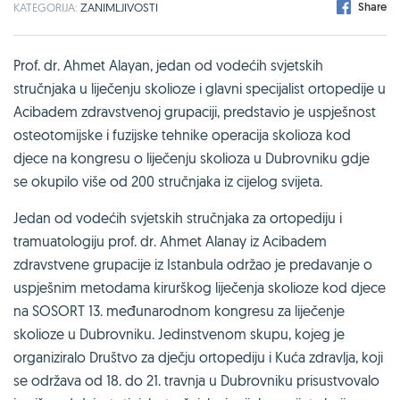
Share
KATEGORIJA:
ZANIMLJIVOSTI
Prof. dr. Ahmet Alayan, jedan od vodećih svjetskih
stručnjaka u liječenju skolioze i glavni specijalist ortopedije u
Acibadem zdravstvenoj grupaciji, predstavio je uspješnost
osteotomijske i fuzijske tehnike operacija skolioza kod
djece na kongresu o liječenju skolioza u Dubrovniku gdje
se okupilo više od 200 stručnjaka iz cijelog svijeta.
Jedan od vodećih svjetskih stručnjaka za ortopediju i
tramuatologiju prof. dr. Ahmet Alanay iz Acibadem
zdravstvene grupacije iz Istanbula održao je predavanje o
uspješnim metodama kirurškog liječenja skolioze kod djece
na SOSORT 13. međunarodnom kongresu za liječenje
skolioze u Dubrovniku. Jedinstvenom skupu, kojeg je
organiziralo Društvo za dječju ortopediju i Kuća zdravlja, koji
se održava od 18. do 21. travnja u Dubrovniku prisustvovalo