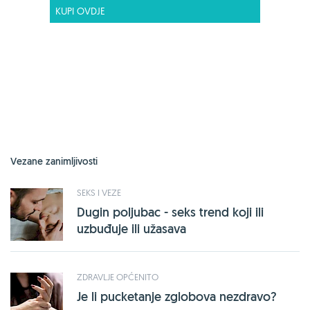
KUPI OVDJE
Vezane zanimljivosti
SEKS I VEZE
Dugin poljubac - seks trend koji ili
uzbuđuje ili užasava
ZDRAVLJE OPĆENITO
Je li pucketanje zglobova nezdravo?