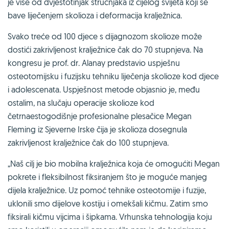
je više od dvjestotinjak stručnjaka iz cijelog svijeta koji se
bave liječenjem skolioza i deformacija kralježnica.
Svako treće od 100 djece s dijagnozom skolioze može
dostići zakrivljenost kralježnice čak do 70 stupnjeva. Na
kongresu je prof. dr. Alanay predstavio uspješnu
osteotomijsku i fuzijsku tehniku liječenja skolioze kod djece
i adolescenata. Uspješnost metode objasnio je, među
ostalim, na slučaju operacije skolioze kod
četrnaestogodišnje profesionalne plesačice Megan
Fleming iz Sjeverne Irske čija je skolioza dosegnula
zakrivljenost kralježnice čak do 100 stupnjeva.
„Naš cilj je bio mobilna kralježnica koja će omogućiti Megan
pokrete i fleksibilnost fiksiranjem što je moguće manjeg
dijela kralježnice. Uz pomoć tehnike osteotomije i fuzije,
uklonili smo dijelove kostiju i omekšali kičmu. Zatim smo
fiksirali kičmu vijcima i šipkama. Vrhunska tehnologija koju