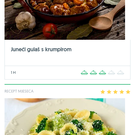
Juneći gulaš s krumpirom
1 H
1
2
3
4
5
RECEPT MJESECA
1
2
3
4
5