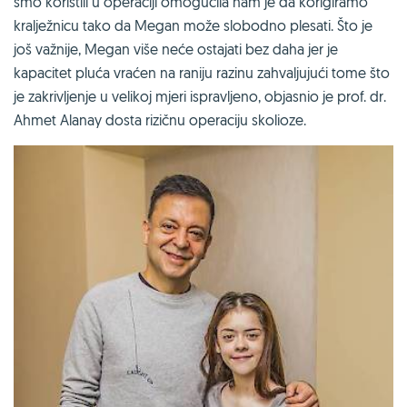
smo koristili u operaciji omogućila nam je da korigiramo
kralježnicu tako da Megan može slobodno plesati. Što je
još važnije, Megan više neće ostajati bez daha jer je
kapacitet pluća vraćen na raniju razinu zahvaljujući tome što
je zakrivljenje u velikoj mjeri ispravljeno, objasnio je prof. dr.
Ahmet Alanay dosta rizičnu operaciju skolioze.