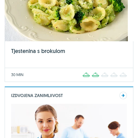
Tjestenina s brokulom
30 MIN
1
2
3
4
5
IZDVOJENA ZANIMLJIVOST