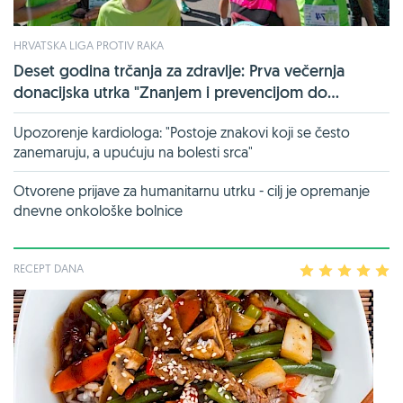
HRVATSKA LIGA PROTIV RAKA
Deset godina trčanja za zdravlje: Prva večernja
donacijska utrka "Znanjem i prevencijom do...
Upozorenje kardiologa: "Postoje znakovi koji se često
zanemaruju, a upućuju na bolesti srca"
Otvorene prijave za humanitarnu utrku - cilj je opremanje
dnevne onkološke bolnice
RECEPT DANA
1
2
3
4
5