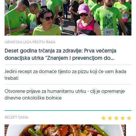
HRVATSKA LIGA PROTIV RAKA
Deset godina trčanja za zdravlje: Prva večernja
donacijska utrka "Znanjem i prevencijom do...
Jedini recept za domaće tijesto za pizzu koji će vam ikada
trebati
Otvorene prijave za humanitarnu utrku - cilj je opremanje
dnevne onkološke bolnice
RECEPT DANA
1
2
3
4
5