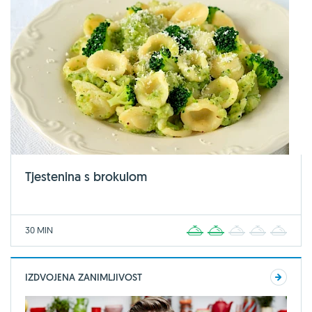
Tjestenina s brokulom
30 MIN
1
2
3
4
5
IZDVOJENA ZANIMLJIVOST