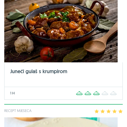
Juneći gulaš s krumpirom
1 H
1
2
3
4
5
RECEPT MJESECA
1
2
3
4
5