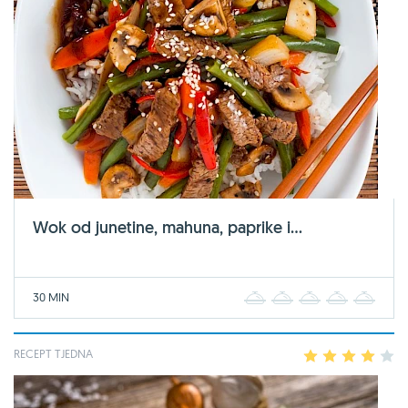
Wok od junetine, mahuna, paprike i...
30 MIN
1
2
3
4
5
RECEPT TJEDNA
1
2
3
4
5