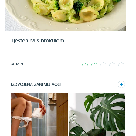
Tjestenina s brokulom
30 MIN
1
2
3
4
5
IZDVOJENA ZANIMLJIVOST