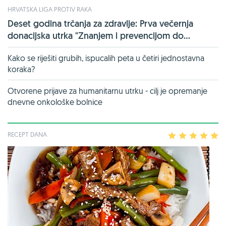
HRVATSKA LIGA PROTIV RAKA
Deset godina trčanja za zdravlje: Prva večernja
donacijska utrka "Znanjem i prevencijom do...
Kako se riješiti grubih, ispucalih peta u četiri jednostavna
koraka?
Otvorene prijave za humanitarnu utrku - cilj je opremanje
dnevne onkološke bolnice
RECEPT DANA
1
2
3
4
5