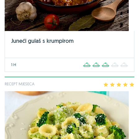
Juneći gulaš s krumpirom
1 H
1
2
3
4
5
RECEPT MJESECA
1
2
3
4
5