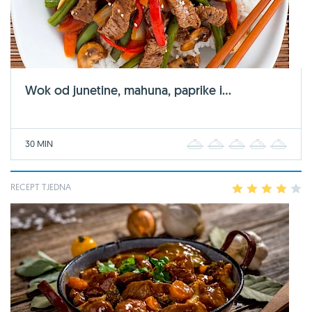
Wok od junetine, mahuna, paprike i...
30 MIN
1
2
3
4
5
RECEPT TJEDNA
1
2
3
4
5