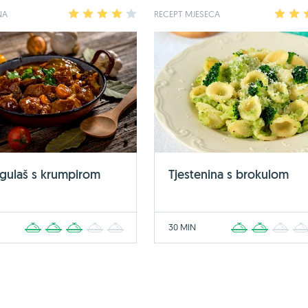
NA
1
2
3
4
5
RECEPT MJESECA
1
2
 gulaš s krumpirom
Tjestenina s brokulom
30 MIN
1
2
3
4
5
1
2
3