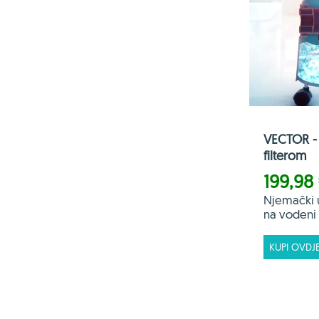
VECTOR - 
filterom
199,98
Njemački 
na vodeni f
KUPI OVDJ