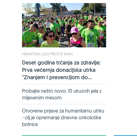
HRVATSKA LIGA PROTIV RAKA
Deset godina trčanja za zdravlje:
Prva večernja donacijska utrka
"Znanjem i prevencijom do...
Probajte nešto novo: 10 ukusnih jela s
mljevenim mesom
Otvorene prijave za humanitarnu utrku
- cilj je opremanje dnevne onkološke
bolnice