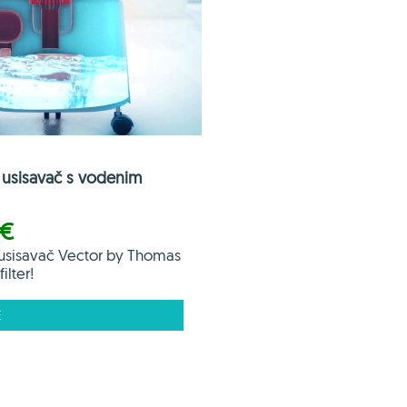
usisavač s vodenim
 €
usisavač Vector by Thomas
ilter!
E