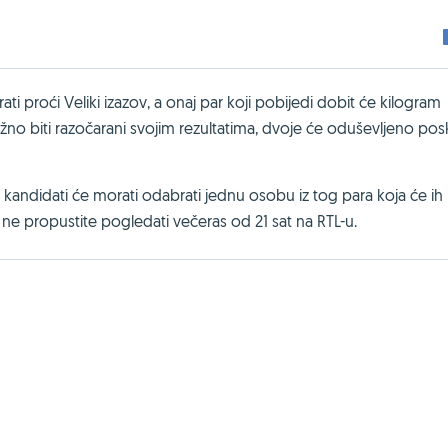
ti proći Veliki izazov, a onaj par koji pobijedi dobit će kilogram
žno biti razočarani svojim rezultatima, dvoje će oduševljeno posk
i, a kandidati će morati odabrati jednu osobu iz tog para koja će ih
e, ne propustite pogledati večeras od 21 sat na RTL-u.