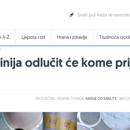
Svaki put kada se ravnotež
e A-Ž
Ljepota i stil
Hrana i zdravlje
Trudnoća i rodi
I
nija odlučit će kome prij
PROSJEČNO
VRIJEME ČITANJA:
MANJE OD MINUTE
BROJ R