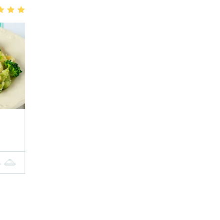
3
4
5
4
5