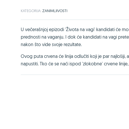
KATEGORIJA:
ZANIMLJIVOSTI
U večerašnjoj epizodi 'Života na vagi' kandidati će mora
prednosti na vaganju. I dok će kandidati na vagi prete
nakon što vide svoje rezultate.
Ovog puta crvena će linija odlučiti koji je par najlošij
napustiti. Tko će se naći ispod 'zlokobne' crvene linij