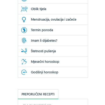
Oblik tijela
Menstruacija, ovulacija i začeće
Termin poroda
Imam li dijabetes?
Štetnosti pušenja
-24%
Mjesečni horoskop
Bio-Kult, 60
Godišnji horoskop
17,49 €
23
Jedini sa 14 s
mikroorgani
PREPORUČENI RECEPTI
KUPI OVDJE