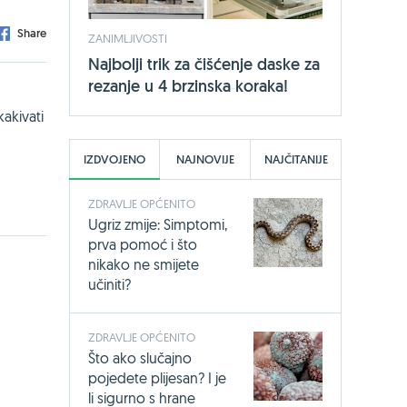
Share
ZANIMLJIVOSTI
Najbolji trik za čišćenje daske za
rezanje u 4 brzinska koraka!
akivati
IZDVOJENO
NAJNOVIJE
NAJČITANIJE
ZDRAVLJE OPĆENITO
Ugriz zmije: Simptomi,
prva pomoć i što
nikako ne smijete
učiniti?
ZDRAVLJE OPĆENITO
Što ako slučajno
pojedete plijesan? I je
li sigurno s hrane