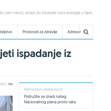
a čakri naruši, dolazi do blokade toka energije u tijelu.
teljstvo
Proizvodi za zdravlje
Adresar
eti ispadanje iz
IJEČI:
106
PRETHODNA ZANIMLJIVOST
Pridružite se izradi našeg
Nacionalnog plana protiv raka