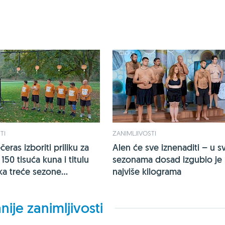
TI
ZANIMLJIVOSTI
eras izboriti priliku za
Alen će sve iznenaditi – u s
150 tisuća kuna i titulu
sezonama dosad izgubio je
a treće sezone...
najviše kilograma
nije zanimljivosti