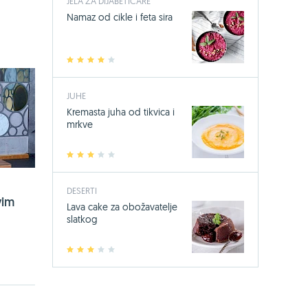
JELA ZA DIJABETIČARE
Namaz od cikle i feta sira
1
2
3
4
5
JUHE
Kremasta juha od tikvica i
mrkve
1
2
3
4
5
DESERTI
vim
Lava cake za obožavatelje
slatkog
1
2
3
4
5