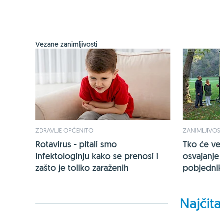
Vezane zanimljivosti
ZDRAVLJE OPĆENITO
ZANIMLJIVOS
Rotavirus - pitali smo
Tko će več
infektologinju kako se prenosi i
osvajanje 
zašto je toliko zaraženih
pobjednik
Najčita