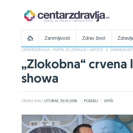
Zanimljivosti
Zdrav život
Zdravlj
CENTARZDRAVLJA - PORTAL ZA ZDRAVLJE I LJEPOTU!
ZANIMLJIVOST
„Zlokobna“ crvena li
showa
OBJAVLJENO:
UTORAK, 30.10.2018.
PODIJELI
ISPIŠI