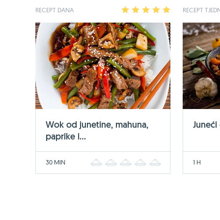
RECEPT DANA
1
2
3
4
5
RECEPT TJED
Wok od junetine, mahuna,
Juneći
paprike i...
30 MIN
1 H
1
2
3
4
5