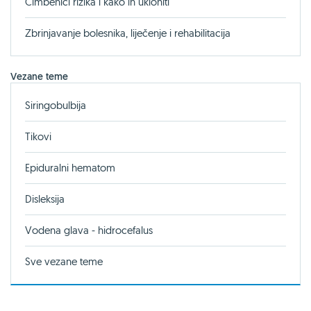
Čimbenici rizika i kako ih ukloniti
Zbrinjavanje bolesnika, liječenje i rehabilitacija
Vezane teme
Siringobulbija
Tikovi
Epiduralni hematom
Disleksija
Vodena glava - hidrocefalus
Sve vezane teme