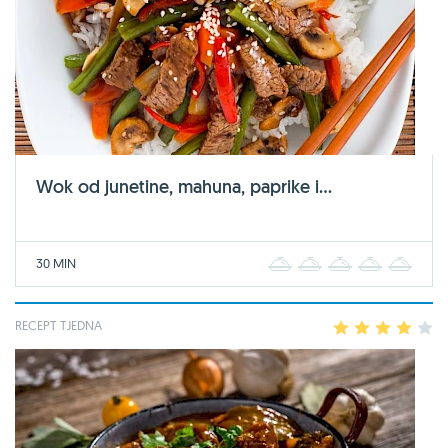
Wok od junetine, mahuna, paprike i...
30 MIN
1
2
3
4
5
RECEPT TJEDNA
1
2
3
4
5