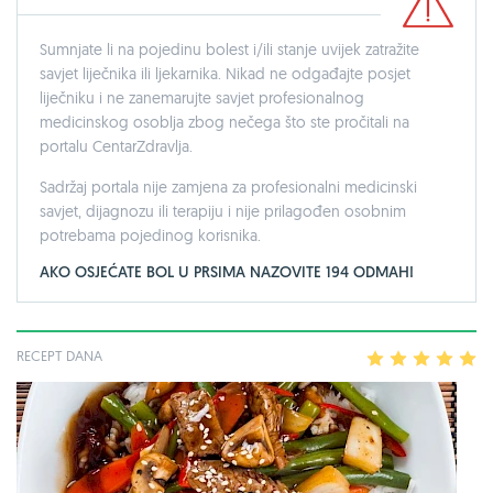
Sumnjate li na pojedinu bolest i/ili stanje uvijek zatražite
savjet liječnika ili ljekarnika. Nikad ne odgađajte posjet
liječniku i ne zanemarujte savjet profesionalnog
medicinskog osoblja zbog nečega što ste pročitali na
portalu CentarZdravlja.
Sadržaj portala nije zamjena za profesionalni medicinski
savjet, dijagnozu ili terapiju i nije prilagođen osobnim
potrebama pojedinog korisnika.
AKO OSJEĆATE BOL U PRSIMA NAZOVITE 194 ODMAH!
RECEPT DANA
1
2
3
4
5