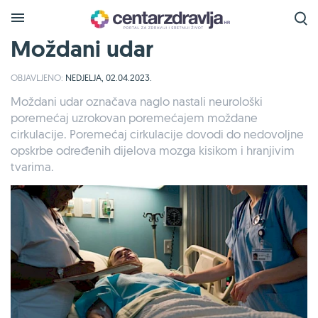
Moždani udar
OBJAVLJENO:
NEDJELJA, 02.04.2023.
Moždani udar označava naglo nastali neurološki
poremećaj uzrokovan poremećajem moždane
cirkulacije. Poremećaj cirkulacije dovodi do nedovoljne
opskrbe određenih dijelova mozga kisikom i hranjivim
tvarima.