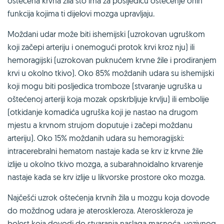
oštećena krvna žila što ima za posljedicu oštećenje onih
funkcija kojima ti dijelovi mozga upravljaju.
Moždani udar može biti ishemijski (uzrokovan ugruškom
koji začepi arteriju i onemogući protok krvi kroz nju) ili
hemoragijski (uzrokovan puknućem krvne žile i prodiranjem
krvi u okolno tkivo). Oko 85% moždanih udara su ishemijski
koji mogu biti posljedica tromboze (stvaranje ugruška u
oštećenoj arteriji koja mozak opskrbljuje krvlju) ili embolije
(otkidanje komadića ugruška koji je nastao na drugom
mjestu a krvnom strujom doputuje i začepi moždanu
arteriju). Oko 15% moždanih udara su hemoragijski:
intracerebralni hematom nastaje kada se krv iz krvne žile
izlije u okolno tkivo mozga, a subarahnoidalno krvarenje
nastaje kada se krv izlije u likvorske prostore oko mozga.
Najčešći uzrok oštećenja krvnih žila u mozgu koja dovode
do moždnog udara je ateroskleroza. Ateroskleroza je
bolest koja dovodi do stvaranja naslaga masnoća, vezivnog