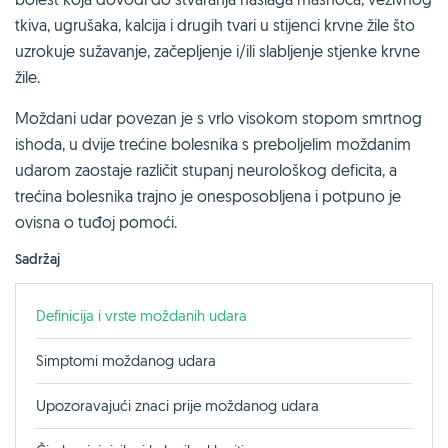
tkiva, ugrušaka, kalcija i drugih tvari u stijenci krvne žile što
uzrokuje sužavanje, začepljenje i/ili slabljenje stjenke krvne
žile.
Moždani udar povezan je s vrlo visokom stopom smrtnog
ishoda, u dvije trećine bolesnika s preboljelim moždanim
udarom zaostaje različit stupanj neurološkog deficita, a
trećina bolesnika trajno je onesposobljena i potpuno je
ovisna o tuđoj pomoći.
Sadržaj
Definicija i vrste moždanih udara
Simptomi moždanog udara
Upozoravajući znaci prije moždanog udara