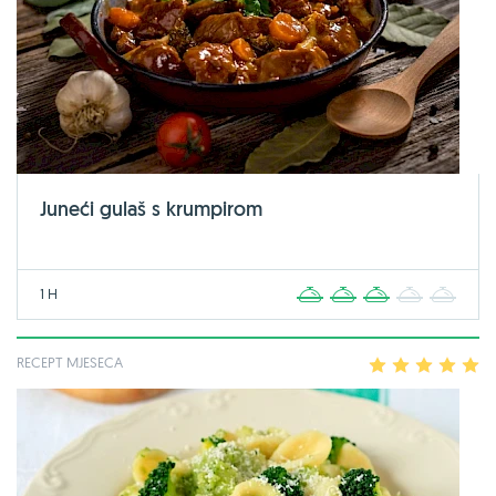
Juneći gulaš s krumpirom
1 H
1
2
3
4
5
RECEPT MJESECA
1
2
3
4
5