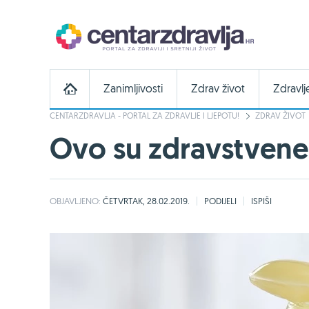
Zanimljivosti
Zdrav život
Zdravlj
CENTARZDRAVLJA - PORTAL ZA ZDRAVLJE I LJEPOTU!
ZDRAV ŽIVOT
Ovo su zdravstvene 
OBJAVLJENO:
ČETVRTAK, 28.02.2019.
PODIJELI
ISPIŠI