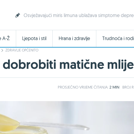
Osvježavajući miris limuna ublažava simptome depresi
e A-Ž
Ljepota i stil
Hrana i zdravlje
Trudnoća i rodi
ZDRAVLJE OPĆENITO
dobrobiti matične mlije
PROSJEČNO
VRIJEME ČITANJA:
2 MIN
BROJ R