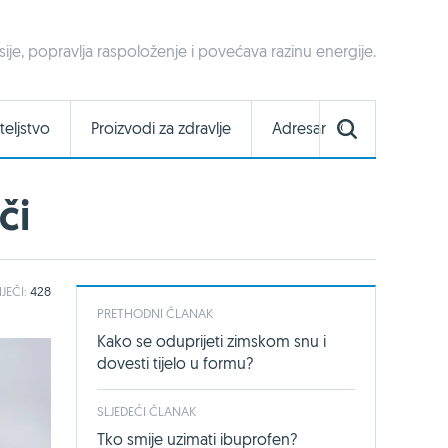
je, popravlja raspoloženje i povećava razinu energije.
teljstvo
Proizvodi za zdravlje
Adresar
či
IJEČI:
428
PRETHODNI ČLANAK
Kako se oduprijeti zimskom snu i
dovesti tijelo u formu?
SLJEDEĆI ČLANAK
Tko smije uzimati ibuprofen?