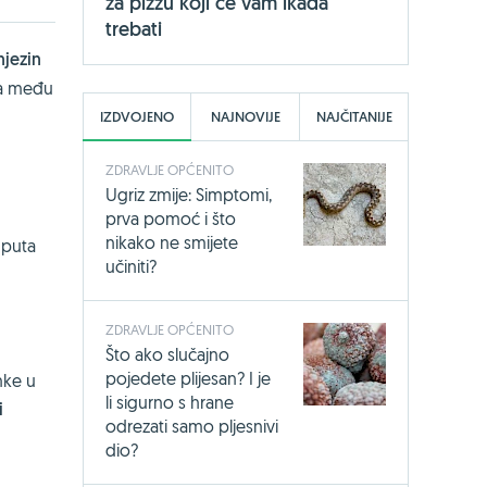
za pizzu koji će vam ikada
trebati
njezin
ma među
IZDVOJENO
NAJNOVIJE
NAJČITANIJE
ZDRAVLJE OPĆENITO
Ugriz zmije: Simptomi,
prva pomoć i što
nikako ne smijete
 puta
učiniti?
ZDRAVLJE OPĆENITO
Što ako slučajno
pojedete plijesan? I je
nke u
li sigurno s hrane
i
odrezati samo pljesnivi
dio?