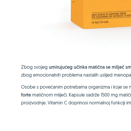
Zbog svojeg
umirujućeg učinka matična se mliječ s
zbog emocionalnih problema nastalih uslijed menopa
Osobe s povećanim potrebama organizma i koje se na
forte
matičnom mliječi. Kapsule sadrže 1500 mg matične
proizvodnje. Vitamin C doprinosi normalnoj funkciji im