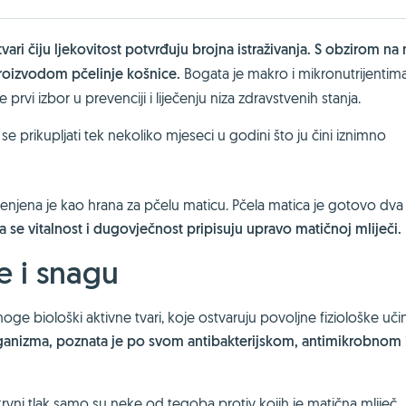
tvari čiju ljekovitost potvrđuju brojna istraživanja. S obzirom na 
proizvodom pčelinje košnice.
Bogata je makro i mikronutrijenti
e prvi izbor u prevenciji i liječenju niza zdravstvenih stanja.
se prikupljati tek nekoliko mjeseci u godini što ju čini iznimno
jenjena je kao hrana za pčelu maticu. Pčela matica je gotovo dva
a se vitalnost i dugovječnost pripisuju upravo matičnoj mliječi.
e i snagu
oge biološki aktivne tvari, koje ostvaruju povoljne fiziološke uči
anizma, poznata je po svom antibakterijskom, antimikrobnom 
rvni tlak samo su neke od tegoba protiv kojih je matična mliječ