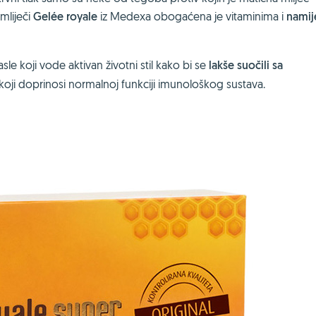
 mliječi
Gelée royale
iz Medexa obogaćena je vitaminima i
namij
asle koji vode aktivan životni stil kako bi se
lakše suočili sa
koji doprinosi normalnoj funkciji imunološkog sustava.