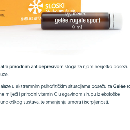
matra prirodnim antidepresivom
stoga za njom nerijetko posežu
uze.
laze u ekstremnim psihofizičkim situacijama posežu za
Gelée r
 mliječi i prirodni vitamin C u agavinom sirupu iz ekološke
unološkog sustava, te smanjenju umora i iscrpljenosti.