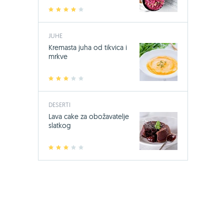
1
2
3
4
5
JUHE
Kremasta juha od tikvica i
mrkve
1
2
3
4
5
DESERTI
Lava cake za obožavatelje
slatkog
1
2
3
4
5