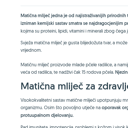
Matična mliječ jedna je od najistraživanijih prirodnih 
izniman kemijski sastav smatra se najdragocjenijim 
kojima su proteini, lipidi, vitamini i minerali zbog čega j
Svježa matična mliječ je gusta blijedožuta tvar, a može 
vrijednom.
Matičnu mliječ proizvode mlade pčele radilice, a nami
veća od radilica, te nadživi čak 15 rodova pčela.
Njezin
Matična mliječ za zdravlj
Visokokvalitetni sastav matične mliječi upotpunjuju mn
organizmu. Osim što povoljno utječe na
oporavak org
protuupalnom djelovanju.
Pad imuniteta, impotencija, problemi s kožom i visok k