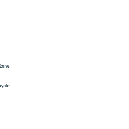
 žene
oyale