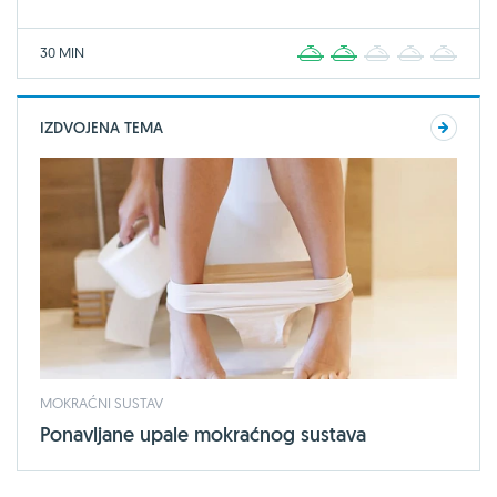
30 MIN
1
2
3
4
5
IZDVOJENA TEMA
MOKRAĆNI SUSTAV
Ponavljane upale mokraćnog sustava