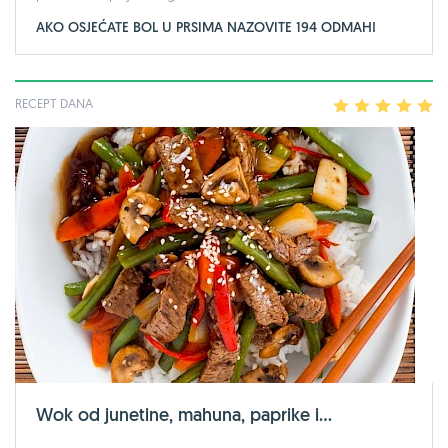
AKO OSJEĆATE BOL U PRSIMA NAZOVITE 194 ODMAH!
RECEPT DANA
1
2
3
4
5
Wok od junetine, mahuna, paprike i...