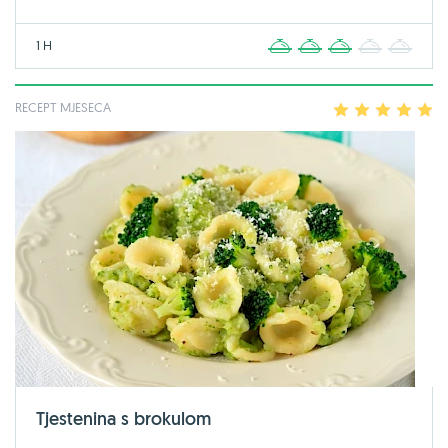
1 H
1
2
3
4
5
RECEPT MJESECA
1
2
3
4
5
Tjestenina s brokulom