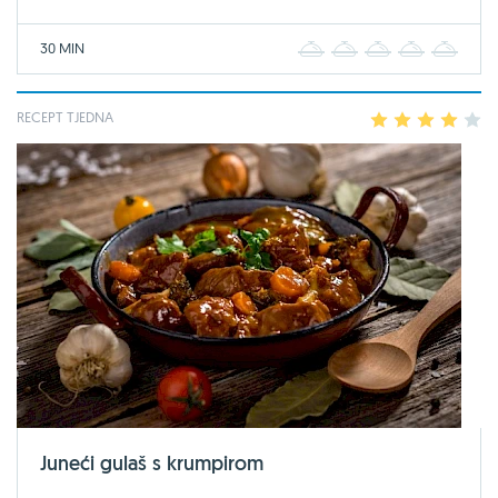
30 MIN
1
2
3
4
5
RECEPT TJEDNA
1
2
3
4
5
Juneći gulaš s krumpirom