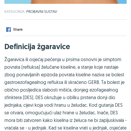
KATEGORIJA:
PROBAVNI SUSTAV
Share
Definicija žgaravice
Žgaravica ili osjećaj pečenja u prsima osnovni je simptom
povrata (refluksa) želučane kiseline, a stanje koje nastaje
zbog ponavljanih epizoda povrata kiseline naziva se bolest
gastroezofagealnog refluksa ili skraćeno GERB. Ta bolest je
obično posljedica slabosti mišića, donjeg ezofagealnog
sfinktera (DES). DES okružuje u obliku prstena donji dio
jednjaka, cijevi koja vodi hranu u želudac. Kod gutanja DES
se otvara, omogućujući ulaz hrane u želudac. Inače, DES
mora biti zatvoren kako kiselina iz želuca ne bi zapljuskivala -
vraćala se - u jednjak. Kad se kiselina vrati u jednjak, osjećate