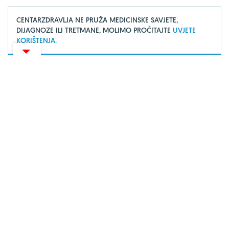
CENTARZDRAVLJA NE PRUŽA MEDICINSKE SAVJETE,
DIJAGNOZE ILI TRETMANE, MOLIMO PROČITAJTE
UVJETE
KORIŠTENJA.
O portalu
Uvjeti korištenja
Marketing
Impressum
Izjava o privatnosti