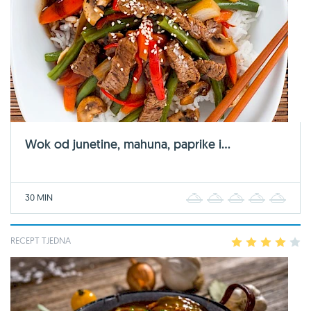
Wok od junetine, mahuna, paprike i...
30 MIN
1
2
3
4
5
RECEPT TJEDNA
1
2
3
4
5