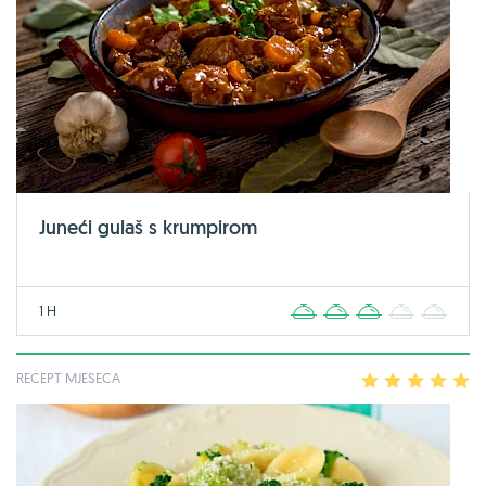
Juneći gulaš s krumpirom
1 H
1
2
3
4
5
RECEPT MJESECA
1
2
3
4
5