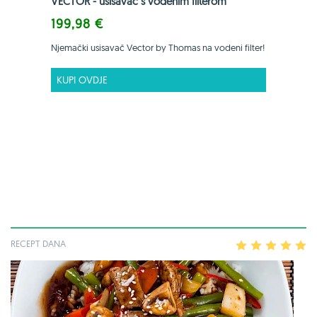
VECTOR - usisavač s vodenim filterom
199,98 €
Njemački usisavač Vector by Thomas na vodeni filter!
KUPI OVDJE
RECEPT DANA
1
2
3
4
5