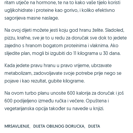
ritam utječe na hormone, te na to kako vaše tijelo koristi
ugljikohidrate i proteine kao gorivo, i koliko efektivno
sagorijeva masne naslage.
Na ovoj dijeti možete jesti koju god hranu želite. Sladoled,
pizzu, krafne, sve je to u redu za doručak sve dok to jedete
zajedno s hranom bogatom proteinima i vlaknima. Ako
slijedite plan, mogli bi izgubiti do 11 kilograma u 30 dana.
Kada jedete pravu hranu u pravo vrijeme, ubrzavate
metabolizam, zadovoljavate svoje potrebe prije nego se
pojave i kao rezultat, gubite kilograme.
Na ovom turbo planu unosite 600 kalorija za doručak i još
600 podijeljeno između ručka i večere. Opuštena i
vegetarijanska opcija također su navede u knjizi.
MRŠAVLJENJE
,
DIJETA OBILNOG DORUČKA
,
DIJETA