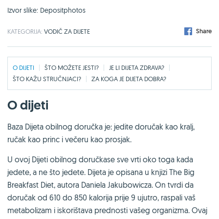
Izvor slike: Depositphotos
Share
KATEGORIJA:
VODIČ ZA DIJETE
O DIJETI
ŠTO MOŽETE JESTI?
JE LI DIJETA ZDRAVA?
ŠTO KAŽU STRUČNJACI?
ZA KOGA JE DIJETA DOBRA?
O dijeti
Baza Dijeta obilnog doručka je: jedite doručak kao kralj,
ručak kao princ i večeru kao prosjak.
U ovoj Dijeti obilnog doručkase sve vrti oko toga kada
jedete, a ne što jedete. Dijeta je opisana u knjizi The Big
Breakfast Diet, autora Daniela Jakubowicza. On tvrdi da
doručak od 610 do 850 kalorija prije 9 ujutro, raspali vaš
metabolizam i iskorištava prednosti vašeg organizma. Ovaj