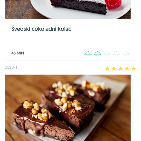
Švedski čokoladni kolač
45 MIN
1
2
3
4
5
DESERTI
1
2
3
4
5