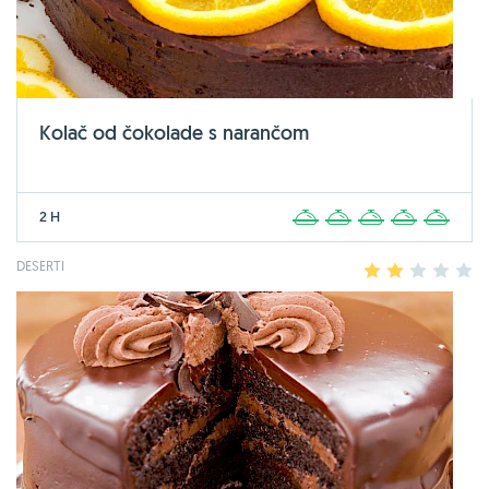
Kolač od čokolade s narančom
2 H
1
2
3
4
5
DESERTI
1
2
3
4
5