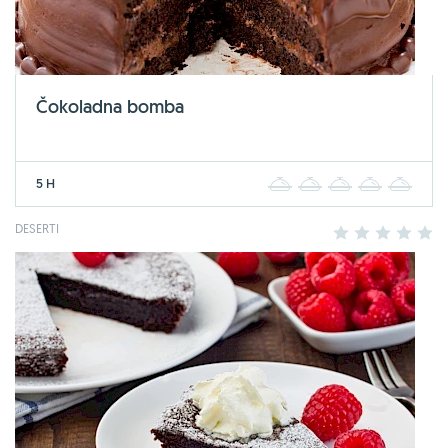
Čokoladna bomba
5 H
1
2
3
4
5
DESERTI
1
2
3
4
5