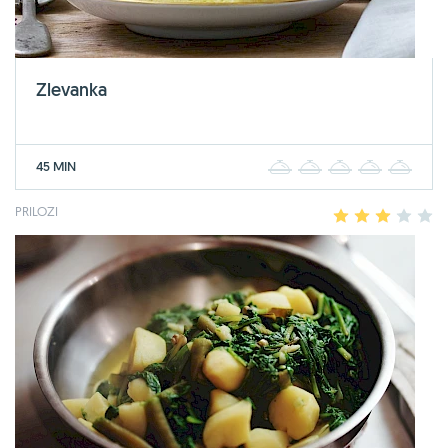
Zlevanka
45 MIN
1
2
3
4
5
PRILOZI
1
2
3
4
5