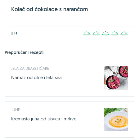
Kolač od čokolade s narančom
2 H
1
2
3
4
5
Preporučeni recepti
JELA ZA DIJABETIČARE
Namaz od cikle i feta sira
JUHE
Kremasta juha od tikvica i mrkve