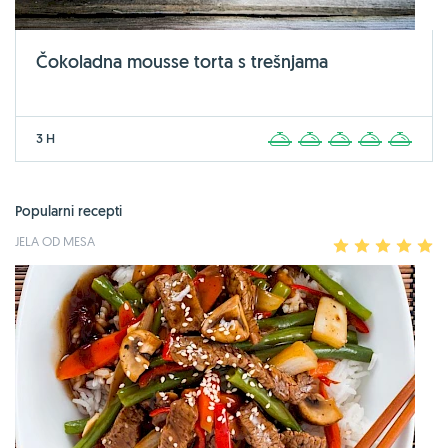
Čokoladna mousse torta s trešnjama
3 H
1
2
3
4
5
Popularni recepti
JELA OD MESA
1
2
3
4
5