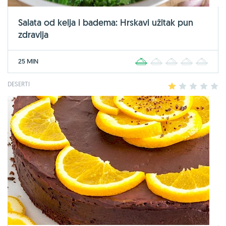
Salata od kelja i badema: Hrskavi užitak pun
zdravlja
25 MIN
1
2
3
4
5
DESERTI
1
2
3
4
5