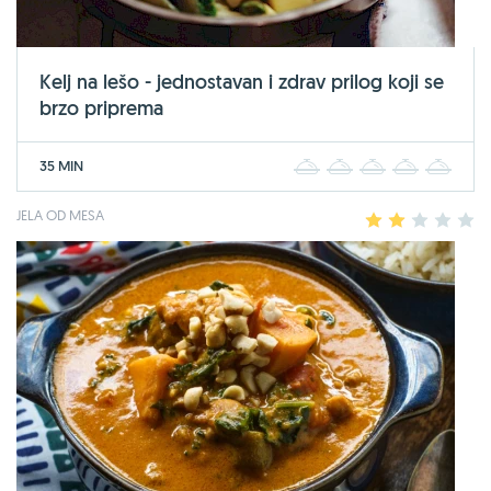
Kelj na lešo - jednostavan i zdrav prilog koji se
brzo priprema
35 MIN
1
2
3
4
5
JELA OD MESA
1
2
3
4
5