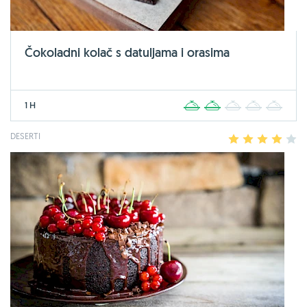
Čokoladni kolač s datuljama i orasima
1 H
1
2
3
4
5
DESERTI
1
2
3
4
5