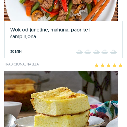
Wok od junetine, mahuna, paprike i
šampinjona
30 MIN
1
2
3
4
5
TRADICIONALNA JELA
1
2
3
4
5