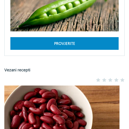
PROVJERITE
Vezani recepti
1
2
3
4
5