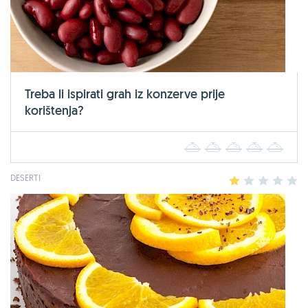
Treba li ispirati grah iz konzerve prije
korištenja?
1
2
3
4
5
DESERTI
1
2
3
4
5