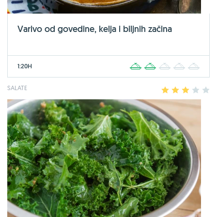
Varivo od govedine, kelja i biljnih začina
1:20H
1
2
3
4
5
SALATE
1
2
3
4
5