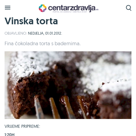
Vinska torta
OBJAVLJENO:
NEDJELJA, 01.01.2012.
Fina čokoladna torta s bademima.
VRIJEME PRIPREME:
1:20H