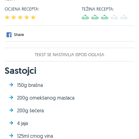
OCJENA RECEPTA:
TEŽINA RECEPTA:
1
2
3
4
5
1
2
3
4
5
Share
TEKST SE NASTAVLJA ISPOD OGLASA
Sastojci
150g brašna
200g omekšanog maslaca
200g šećera
4 jaja
125ml crnog vina