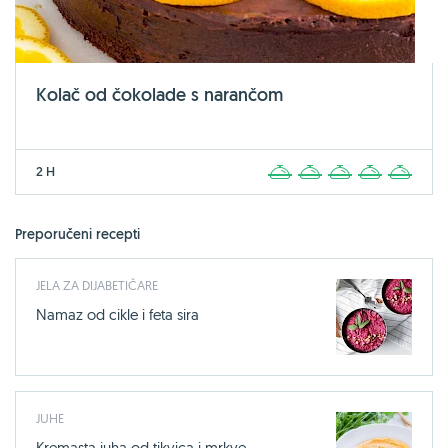
Kolač od čokolade s narančom
2 H
1
2
3
4
5
Preporučeni recepti
JELA ZA DIJABETIČARE
Namaz od cikle i feta sira
JUHE
Kremasta juha od tikvica i mrkve