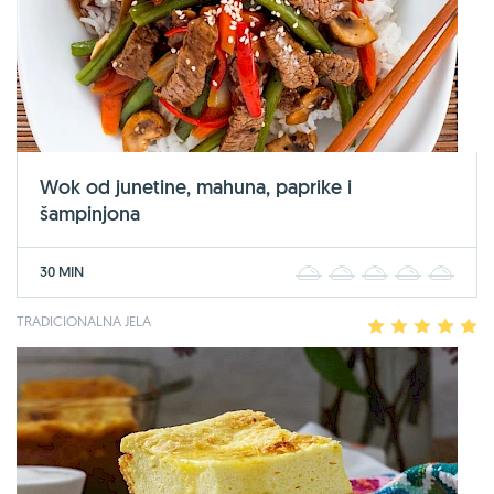
Wok od junetine, mahuna, paprike i
šampinjona
30 MIN
1
2
3
4
5
TRADICIONALNA JELA
1
2
3
4
5