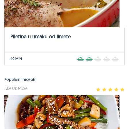
Piletina u umaku od limete
40 MIN
1
2
3
4
5
Popularni recepti
JELA OD MESA
1
2
3
4
5