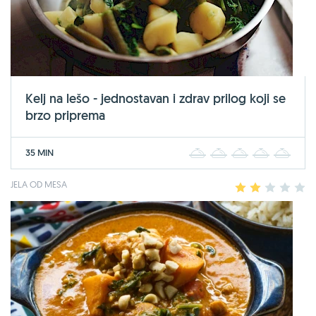
Kelj na lešo - jednostavan i zdrav prilog koji se
brzo priprema
35 MIN
1
2
3
4
5
JELA OD MESA
1
2
3
4
5