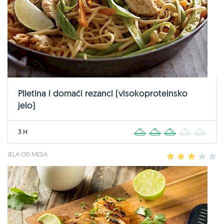
Piletina i domaći rezanci (visokoproteinsko
jelo)
3 H
1
2
3
4
5
JELA OD MESA
1
2
3
4
5