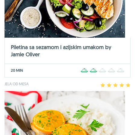
Piletina sa sezamom i azijskim umakom by
Jamie Oliver
20 MIN
1
2
3
4
5
JELA OD MESA
1
2
3
4
5