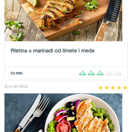
Piletina u marinadi od limete i meda
50 MIN
1
2
3
4
5
JELA OD MESA
1
2
3
4
5