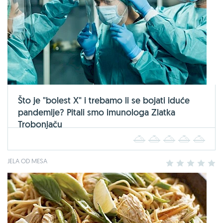
Što je "bolest X" i trebamo li se bojati iduće
pandemije? Pitali smo imunologa Zlatka
Trobonjaču
1
2
3
4
5
JELA OD MESA
1
2
3
4
5