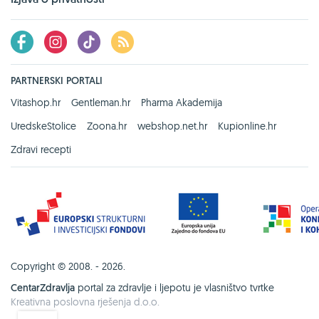
PARTNERSKI PORTALI
Vitashop.hr
Gentleman.hr
Pharma Akademija
UredskeStolice
Zoona.hr
webshop.net.hr
Kupionline.hr
Zdravi recepti
Copyright © 2008. - 2026.
CentarZdravlja
portal za zdravlje i ljepotu je vlasništvo tvrtke
Kreativna poslovna rješenja d.o.o.