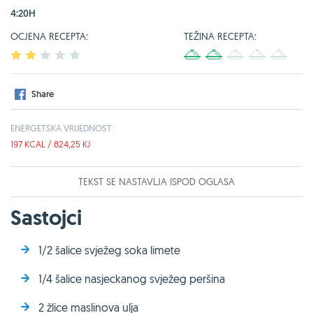
4:20H
OCJENA RECEPTA:
TEŽINA RECEPTA:
1
2
3
4
5
1
2
3
4
5
Share
ENERGETSKA VRIJEDNOST:
197 KCAL / 824,25 KJ
TEKST SE NASTAVLJA ISPOD OGLASA
Sastojci
1/2 šalice svježeg soka limete
1/4 šalice nasjeckanog svježeg peršina
2 žlice maslinova ulja