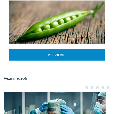
PROVJERITE
Vezani recepti
1
2
3
4
5