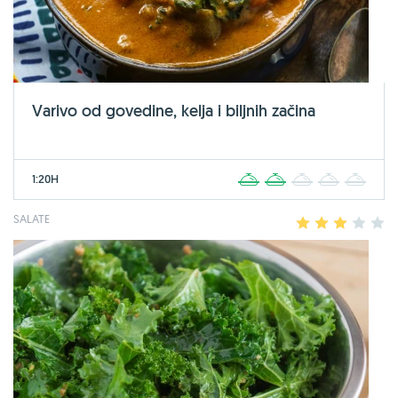
Varivo od govedine, kelja i biljnih začina
1:20H
1
2
3
4
5
SALATE
1
2
3
4
5