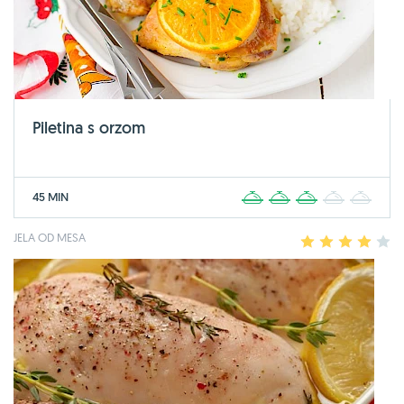
Piletina s orzom
45 MIN
1
2
3
4
5
JELA OD MESA
1
2
3
4
5