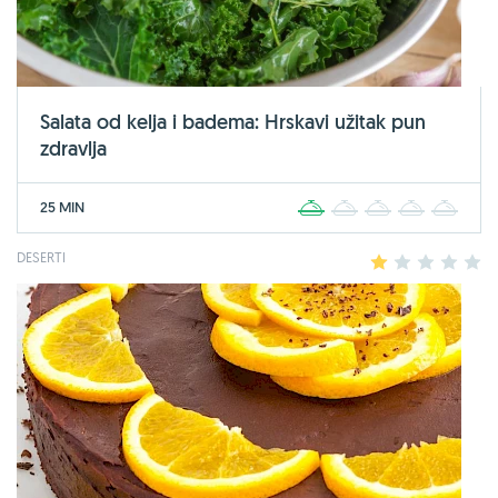
Salata od kelja i badema: Hrskavi užitak pun
zdravlja
25 MIN
1
2
3
4
5
DESERTI
1
2
3
4
5