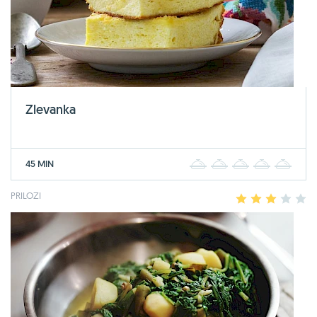
Zlevanka
45 MIN
1
2
3
4
5
PRILOZI
1
2
3
4
5