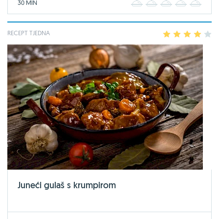
30 MIN
1
2
3
4
5
RECEPT TJEDNA
1
2
3
4
5
Juneći gulaš s krumpirom