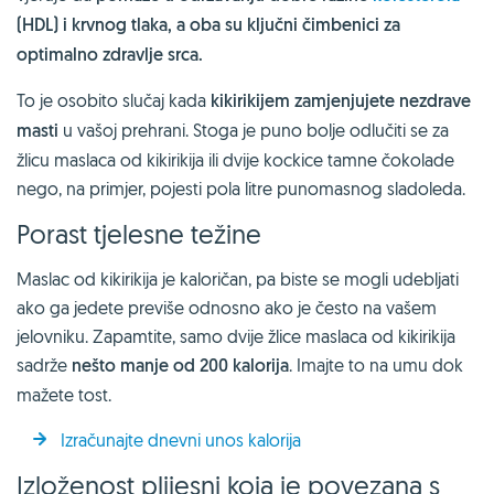
(HDL) i krvnog tlaka, a oba su ključni čimbenici za
optimalno zdravlje srca.
To je osobito slučaj kada
kikirikijem zamjenjujete nezdrave
masti
u vašoj prehrani. Stoga je puno bolje odlučiti se za
žlicu maslaca od kikirikija ili dvije kockice tamne čokolade
nego, na primjer, pojesti pola litre punomasnog sladoleda.
Porast tjelesne težine
Maslac od kikirikija je kaloričan, pa biste se mogli udebljati
ako ga jedete previše odnosno ako je često na vašem
jelovniku. Zapamtite, samo dvije žlice maslaca od kikirikija
sadrže
nešto manje od 200 kalorija
. Imajte to na umu dok
mažete tost.
Izračunajte dnevni unos kalorija
Izloženost plijesni koja je povezana s