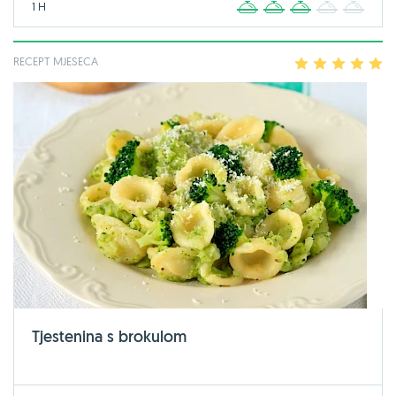
1 H
1
2
3
4
5
RECEPT MJESECA
1
2
3
4
5
Tjestenina s brokulom