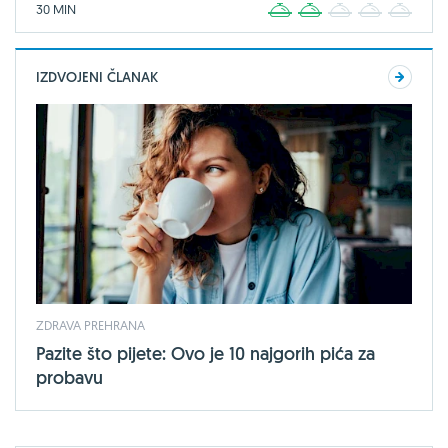
30 MIN
1
2
3
4
5
IZDVOJENI ČLANAK
ZDRAVA PREHRANA
Pazite što pijete: Ovo je 10 najgorih pića za
probavu