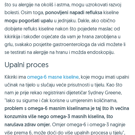
što su alergije na okoliš i astma, mogu uzrokovati razvoj
bolesti. Osim toga,
ponovljeni napadi refluksa
kiseline
mogu pogoršati upalu
u jednjaku. Dakle, ako obično
dobijete refluks kiseline nakon što pojedete maslac od
kikirikija i također osjećate da vam je hrana zarobljena u
grlu, svakako posjetite gastroenterologa da vidi možete li
se testirati na alergije na hranu i možda endoskopiju.
Upalni proces
Kikiriki ima
omega-6 masne kiseline
, koje mogu imati upalni
učinak na tijelo u slučaju veće prisutnosti u tijelu. Kao što
nam je prije rekao registrirani dijetetičar Sydney Greene,
"Iako su sigurne i čak korisne u umjerenim količinama,
problem s omega-6 masnim kiselinama je taj što ih većina
konzumira više nego omega-3 masnih kiselina, što
narušava zdrav omjer.
Omjer omega-6 i omega-3 naginje
više prema 6, može doći do više upalnih procesa u tijelu",