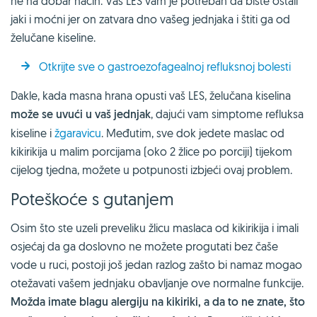
ne na dobar način. Vaš LES vam je potreban da biste ostali
jaki i moćni jer on zatvara dno vašeg jednjaka i štiti ga od
želučane kiseline.
Otkrijte sve o gastroezofagealnoj refluksnoj bolesti
Dakle, kada masna hrana opusti vaš LES, želučana kiselina
može se uvući u vaš jednjak
, dajući vam simptome refluksa
kiseline i
žgaravicu
. Međutim, sve dok jedete maslac od
kikirikija u malim porcijama (oko 2 žlice po porciji) tijekom
cijelog tjedna, možete u potpunosti izbjeći ovaj problem.
Poteškoće s gutanjem
Osim što ste uzeli preveliku žlicu maslaca od kikirikija i imali
osjećaj da ga doslovno ne možete progutati bez čaše
vode u ruci, postoji još jedan razlog zašto bi namaz mogao
otežavati vašem jednjaku obavljanje ove normalne funkcije.
Možda imate blagu alergiju na kikiriki, a da to ne znate, što