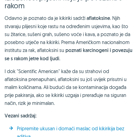
rakom
Odavno je poznato da je kikiriki sadrži
aflatoksine
. Njih
stvaraju plijesni koje rastu na određenim usjevima, kao što
su žitarice, sušeni grah, sušeno voće i kava, a poznato je da
posebno utječe na kikiriki. Prema Američkom nacionalnom
institutu za rak, aflatoksini su
poznati karcinogeni i povezuju
se s rakom jetre kod ljudi
.
I dok "Scientific American" kaže da su strahovi od
aflatoksina prenapuhani, aflatoksini su još uvijek prisutni u
malim količinama. Ali budući da se kontaminacija događa
prije pakiranja, ako se kikiriki uzgaja i prerađuje na siguran
način, rizik je minimalan.
Vezani sadržaj:
Pripremite ukusan i domaći maslac od kikirikija bez
aditiva