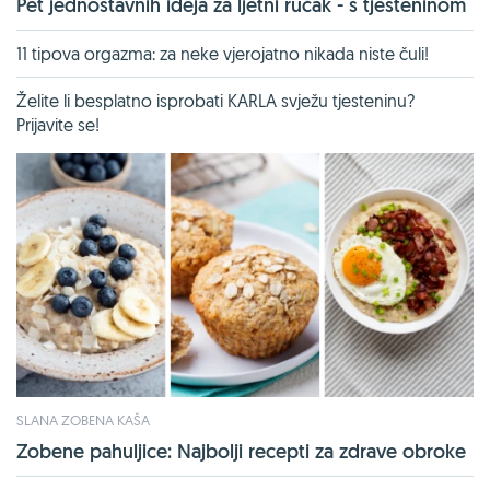
Pet jednostavnih ideja za ljetni ručak - s tjesteninom
11 tipova orgazma: za neke vjerojatno nikada niste čuli!
Želite li besplatno isprobati KARLA svježu tjesteninu?
Prijavite se!
SLANA ZOBENA KAŠA
Zobene pahuljice: Najbolji recepti za zdrave obroke