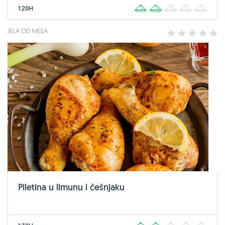
1:20H
1
2
3
4
5
JELA OD MESA
1
2
3
4
5
Piletina u limunu i češnjaku