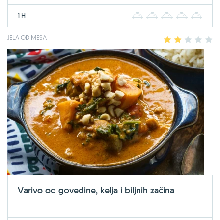
1 H
1
2
3
4
5
JELA OD MESA
1
2
3
4
5
Varivo od govedine, kelja i biljnih začina