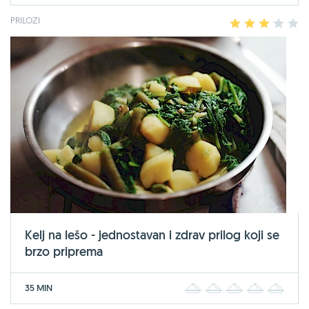
PRILOZI
1
2
3
4
5
Kelj na lešo - jednostavan i zdrav prilog koji se
brzo priprema
35 MIN
1
2
3
4
5