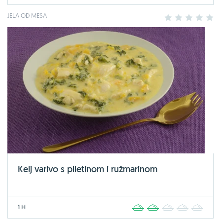
JELA OD MESA
1
2
3
4
5
Kelj varivo s piletinom i ružmarinom
1 H
1
2
3
4
5