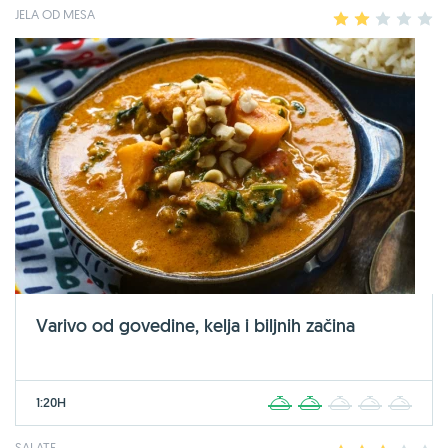
JELA OD MESA
1
2
3
4
5
Varivo od govedine, kelja i biljnih začina
1:20H
1
2
3
4
5
SALATE