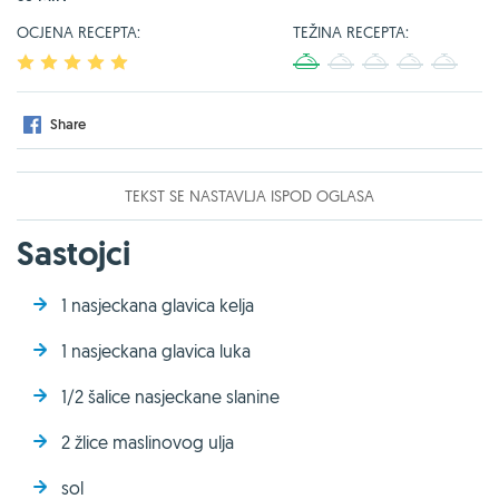
OCJENA RECEPTA:
TEŽINA RECEPTA:
1
2
3
4
5
1
2
3
4
5
Share
TEKST SE NASTAVLJA ISPOD OGLASA
Sastojci
1 nasjeckana glavica kelja
1 nasjeckana glavica luka
1/2 šalice nasjeckane slanine
2 žlice maslinovog ulja
sol