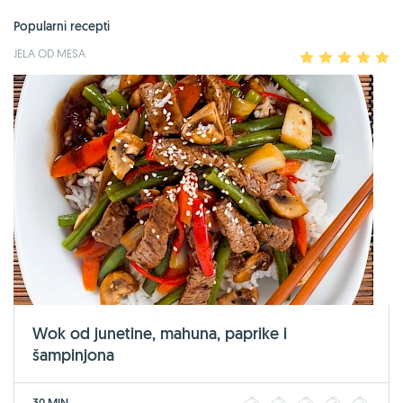
Popularni recepti
JELA OD MESA
1
2
3
4
5
Wok od junetine, mahuna, paprike i
šampinjona
30 MIN