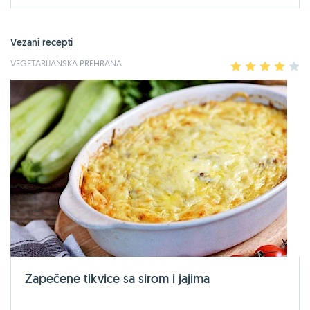
Vezani recepti
VEGETARIJANSKA PREHRANA
1
2
3
4
5
Zapečene tikvice sa sirom i jajima