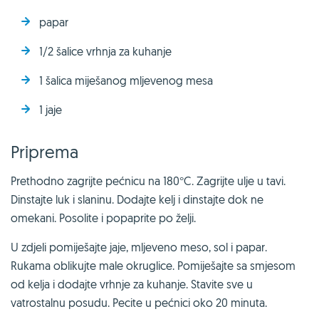
papar
1/2 šalice vrhnja za kuhanje
1 šalica miješanog mljevenog mesa
1 jaje
Priprema
Prethodno zagrijte pećnicu na 180°C. Zagrijte ulje u tavi.
Dinstajte luk i slaninu. Dodajte kelj i dinstajte dok ne
omekani. Posolite i popaprite po želji.
U zdjeli pomiješajte jaje, mljeveno meso, sol i papar.
Rukama oblikujte male okruglice. Pomiješajte sa smjesom
od kelja i dodajte vrhnje za kuhanje. Stavite sve u
vatrostalnu posudu. Pecite u pećnici oko 20 minuta.