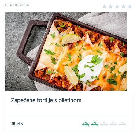
JELA OD MESA
1
2
3
4
5
Zapečene tortilje s piletinom
45 MIN
1
2
3
4
5