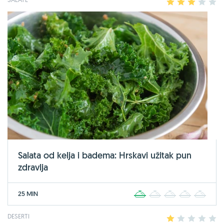
1
2
3
4
5
Salata od kelja i badema: Hrskavi užitak pun
zdravlja
25 MIN
1
2
3
4
5
DESERTI
1
2
3
4
5