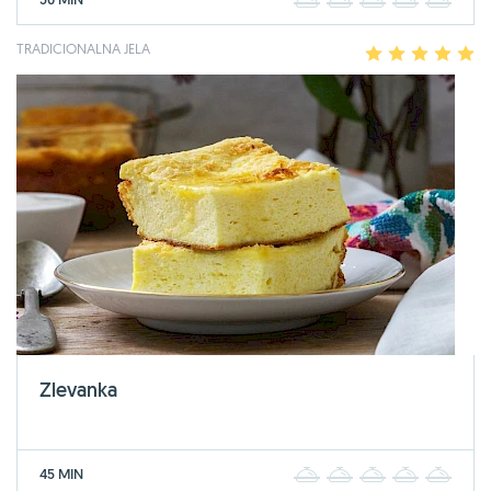
1
2
3
4
5
TRADICIONALNA JELA
1
2
3
4
5
Zlevanka
45 MIN
1
2
3
4
5