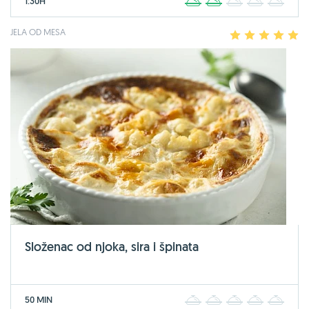
1:30H
1
2
3
4
5
JELA OD MESA
1
2
3
4
5
Složenac od njoka, sira i špinata
50 MIN
1
2
3
4
5