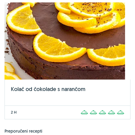
Kolač od čokolade s narančom
2 H
1
2
3
4
5
Preporučeni recepti