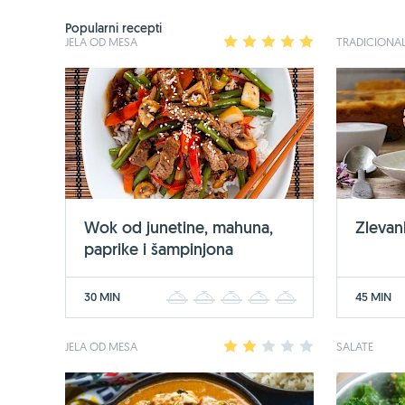
Popularni recepti
JELA OD MESA
1
2
3
4
5
TRADICIONAL
Wok od junetine, mahuna,
Zlevan
paprike i šampinjona
30 MIN
45 MIN
1
2
3
4
5
JELA OD MESA
1
2
3
4
5
SALATE