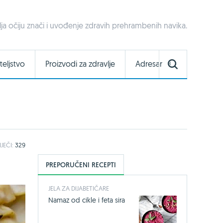
ja očiju znači i uvođenje zdravih prehrambenih navika.
teljstvo
Proizvodi za zdravlje
Adresar
IJEČI:
329
PREPORUČENI RECEPTI
JELA ZA DIJABETIČARE
Namaz od cikle i feta sira