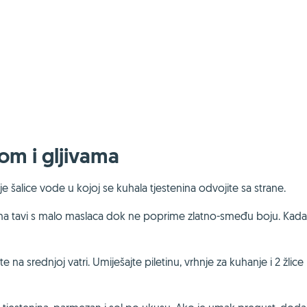
nom i gljivama
e šalice vode u kojoj se kuhala tjestenina odvojite sa strane.
ite na tavi s malo maslaca dok ne poprime zlatno-smeđu boju. Kada
e na srednjoj vatri. Umiješajte piletinu, vrhnje za kuhanje i 2 žlice