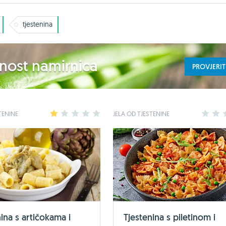
tjestenina
ednost namirnica
PROVJERIT
TENINE
1
2
3
4
5
JELA OD TJESTENINE
1
2
ina s artičokama i
Tjestenina s piletinom i