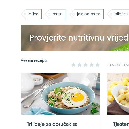
gljive
meso
jela od mesa
piletina
Provjerite nutritivnu vrij
Vezani recepti
1
2
3
4
5
JELA OD TJES
Tri ideje za doručak sa
Tjesten