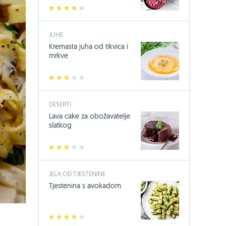
1
2
3
4
5
JUHE
Kremasta juha od tikvica i
mrkve
1
2
3
4
5
DESERTI
Lava cake za obožavatelje
slatkog
1
2
3
4
5
JELA OD TJESTENINE
Tjestenina s avokadom
1
2
3
4
5