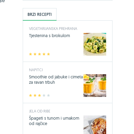
jte
BRZI RECEPTI
VEGETARIJANSKA PREHRANA
Tjestenina s brokulom
1
2
3
4
5
NAPITCI
Smoothie od jabuke i cimeta
za ravan trbuh
1
2
3
4
5
JELA OD RIBE
Špageti s tunom i umakom
od rajčice