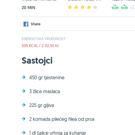
20 MIN
1
2
3
4
5
1
2
Share
ENERGETSKA VRIJEDNOST:
505 KCAL / 2.112,92 KJ
Sastojci
450 gr tjestenine
3 žlice maslaca
225 gr gljiva
2 komada pilećeg filea od prsa
1 dl šalice vrhnja za kuhanje