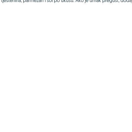
la tjestenina, parmezan i sol po ukusu. Ako je umak pregust, doda