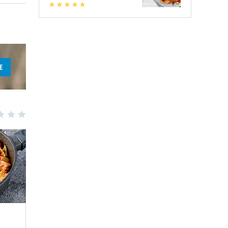
1
2
3
4
5
E
3
4
5