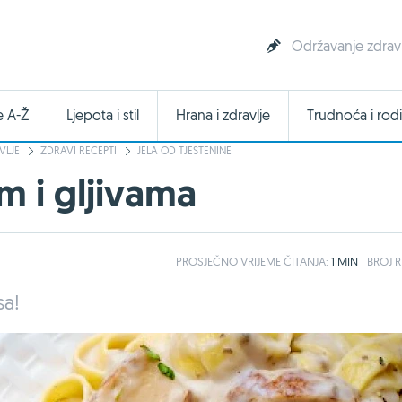
Održavanje zdravl
e A-Ž
Ljepota i stil
Hrana i zdravlje
Trudnoća i rodi
VLJE
ZDRAVI RECEPTI
JELA OD TJESTENINE
om i gljivama
PROSJEČNO
VRIJEME ČITANJA:
1 MIN
BROJ R
sa!