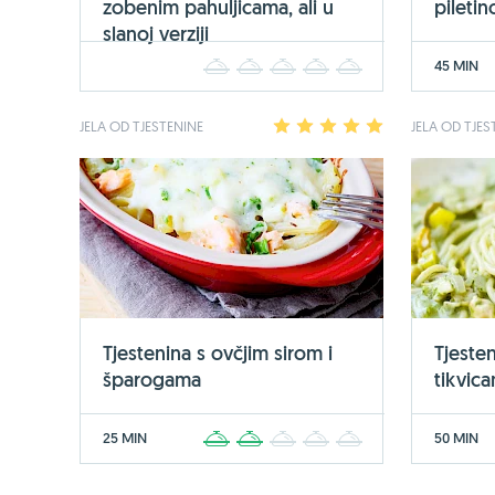
zobenim pahuljicama, ali u
pileti
slanoj verziji
45 MIN
1
2
3
4
5
JELA OD TJESTENINE
1
2
3
4
5
JELA OD TJES
Tjestenina s ovčjim sirom i
Tjesten
šparogama
tikvic
25 MIN
50 MIN
1
2
3
4
5