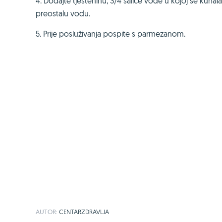
4. Dodajte tjesteninu, 3/4 šalice vode u kojoj se kuha
preostalu vodu.
5. Prije posluživanja pospite s parmezanom.
AUTOR:
CENTARZDRAVLJA