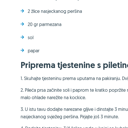
2 žlice nasjeckanog peršina
20 gr parmezana
sol
papar
Priprema tjestenine s pileti
1. Skuhajte tjesteninu prema uputama na pakiranju. Dvij
2. Pileća prsa začinite soli i paprom te kratko poprž
malo ohlade narežite na kockice.
3. U istu tavu dodajte narezane gljive i dinstajte 3 minut
nasjeckanog svježeg peršina. Pirjajte još 3 minute.