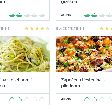
nom
graškom
35 MIN
1
2
3
4
5
1
2
3
TENINE
1
2
3
4
5
JELA OD TJESTENINE
1
2
ina s piletinom i
Zapečena tjestenina s
ama
piletinom
40 MIN
1
2
3
4
5
1
2
3