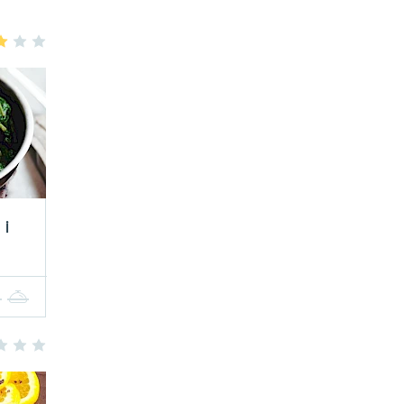
3
4
5
 i
4
5
3
4
5