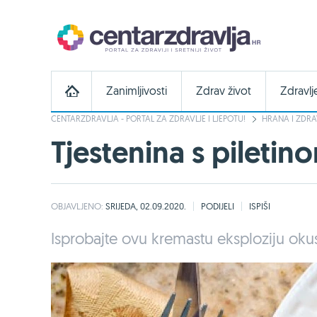
Zanimljivosti
Zdrav život
Zdravlj
CENTARZDRAVLJA - PORTAL ZA ZDRAVLJE I LJEPOTU!
HRANA I ZDRA
Tjestenina s piletin
OBJAVLJENO:
SRIJEDA, 02.09.2020.
PODIJELI
ISPIŠI
Isprobajte ovu kremastu eksploziju oku