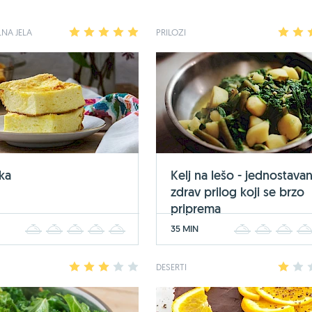
NA JELA
1
2
3
4
5
PRILOZI
1
2
ka
Kelj na lešo - jednostavan
zdrav prilog koji se brzo
priprema
35 MIN
1
2
3
4
5
1
2
3
1
2
3
4
5
DESERTI
1
2