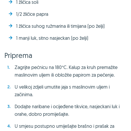
1 žličica soli
1/2 žličice papra
1 žličica suhog ružmarina ili timijana (po želji)
1 manji luk, sitno nasjeckan (po želji)
Priprema
Zagrijte pećnicu na 180°C. Kalup za kruh premažite
maslinovim uljem ili obložite papirom za pečenje.
U velikoj zdjeli umutite jaja s maslinovim uljem i
začinima.
Dodajte naribane i ocijeđene tikvice, nasjeckani luk i
orahe, dobro promiješajte.
U smjesu postupno umiješajte brašno i prašak za