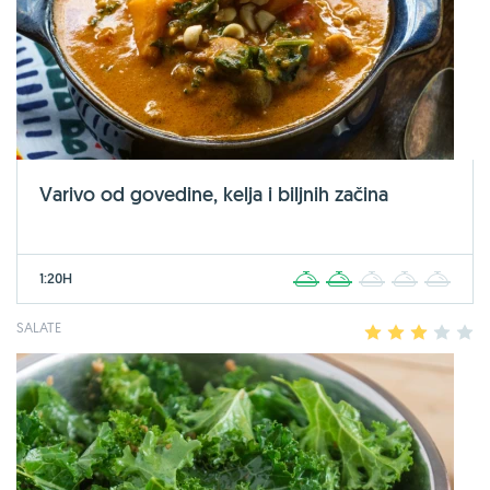
Varivo od govedine, kelja i biljnih začina
1:20H
1
2
3
4
5
SALATE
1
2
3
4
5