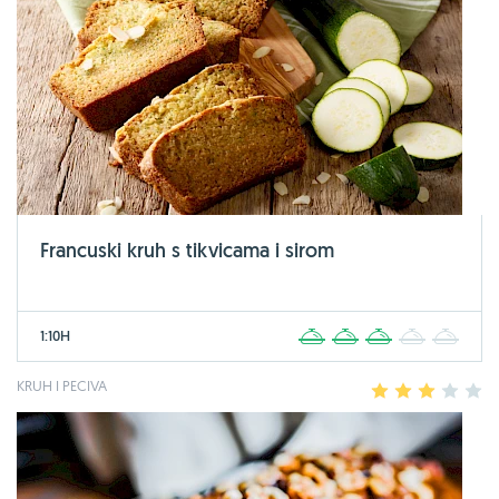
Francuski kruh s tikvicama i sirom
1:10H
1
2
3
4
5
KRUH I PECIVA
1
2
3
4
5