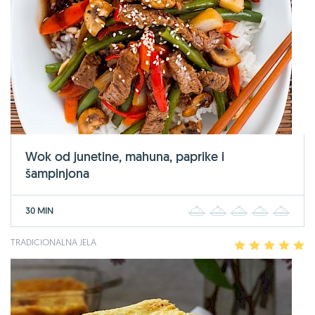
Wok od junetine, mahuna, paprike i
šampinjona
30 MIN
1
2
3
4
5
TRADICIONALNA JELA
1
2
3
4
5