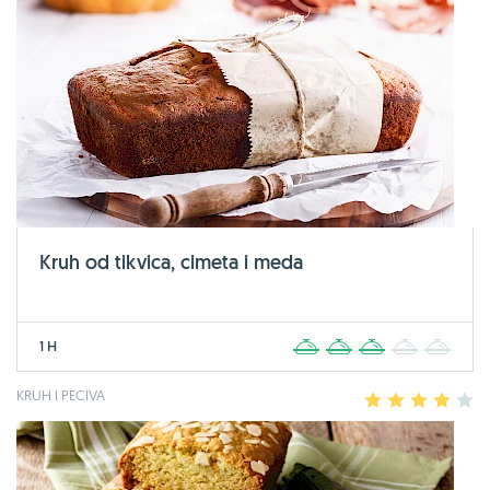
Kruh od tikvica, cimeta i meda
1 H
1
2
3
4
5
KRUH I PECIVA
1
2
3
4
5