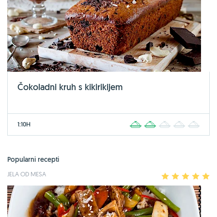
Čokoladni kruh s kikirikijem
1:10H
1
2
3
4
5
Popularni recepti
JELA OD MESA
1
2
3
4
5