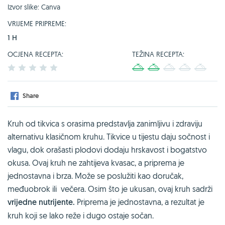
Izvor slike: Canva
VRIJEME PRIPREME:
1 H
OCJENA RECEPTA:
TEŽINA RECEPTA:
1
2
3
4
5
1
2
3
4
5
Share
Kruh od tikvica s orasima predstavlja zanimljivu i zdraviju
alternativu klasičnom kruhu. Tikvice u tijestu daju sočnost i
vlagu, dok orašasti plodovi dodaju hrskavost i bogatstvo
okusa. Ovaj kruh ne zahtijeva kvasac, a priprema je
jednostavna i brza. Može se poslužiti kao doručak,
međuobrok ili večera. Osim što je ukusan, ovaj kruh sadrži
vrijedne nutrijente.
Priprema je jednostavna, a rezultat je
kruh koji se lako reže i dugo ostaje sočan.