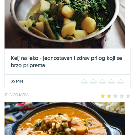
Kelj na lešo - jednostavan i zdrav prilog koji se
brzo priprema
35 MIN
1
2
3
4
5
JELA OD MESA
1
2
3
4
5