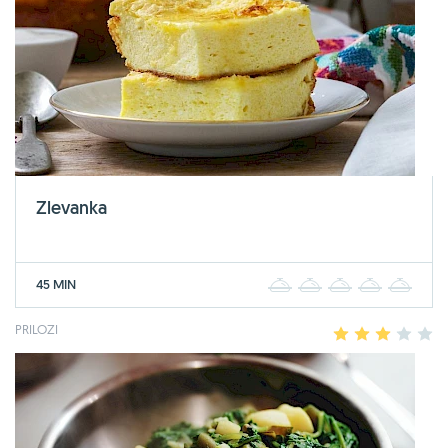
Zlevanka
45 MIN
1
2
3
4
5
PRILOZI
1
2
3
4
5