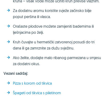
kruha – višak vode može učiniti kruh previše vlažnim.
Za dodatnu aromu koristite svježe začinsko bilje
poput peršina ili vlasca.
Orašaste plodove možete zamijeniti bademima ili
lješnjacima po želji.
Kruh čuvajte u hermetički zatvorenoj posudi do tri
dana ili ga zamrznite za dužu svježinu.
Ako želite, dodajte malo ribanog parmezana u smjesu
za dodatni okus.
Vezani sadržaj:
Pizza s korom od tikvica
Špageti od tikvica s piletinom