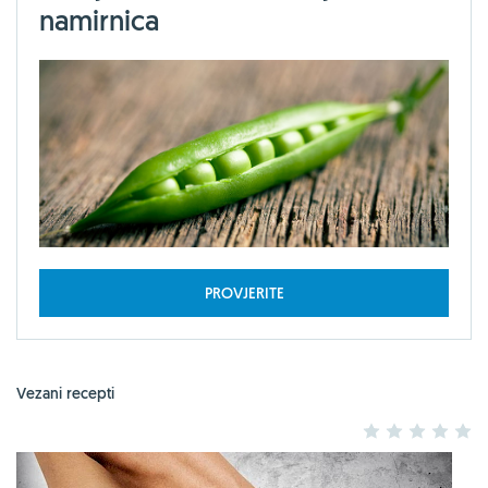
namirnica
PROVJERITE
Vezani recepti
1
2
3
4
5