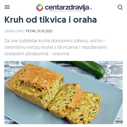
Kruh od tikvica i oraha
OBJAVLJENO:
PETAK, 01.10.2021.
Za sve ljubitelje kruha donosimo zdravu, sočnu i
zanimljivu verziju kruha s tikvicama i najzdravijim
orašastim plodovima - orasima.