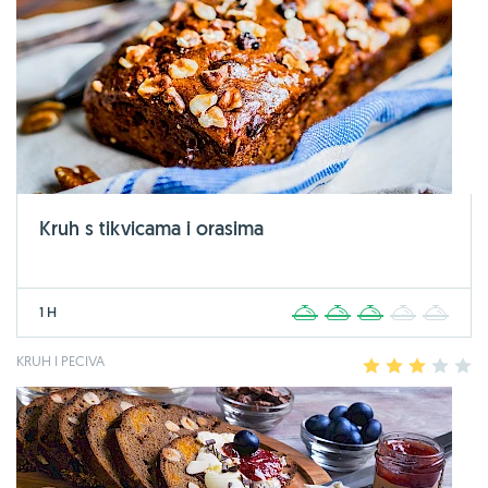
Kruh s tikvicama i orasima
1 H
1
2
3
4
5
KRUH I PECIVA
1
2
3
4
5