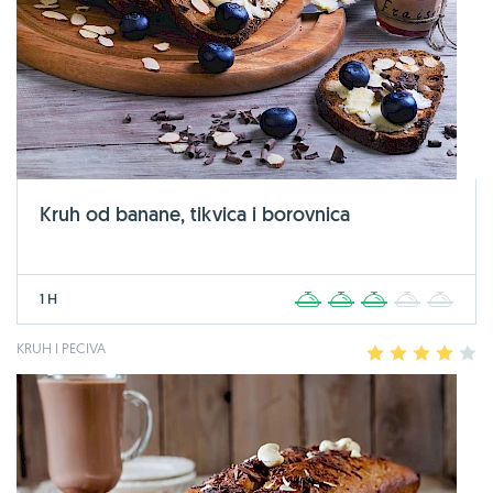
Kruh od banane, tikvica i borovnica
1 H
1
2
3
4
5
KRUH I PECIVA
1
2
3
4
5