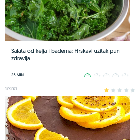
Salata od kelja i badema: Hrskavi užitak pun
zdravlja
25 MIN
1
2
3
4
5
DESERTI
1
2
3
4
5