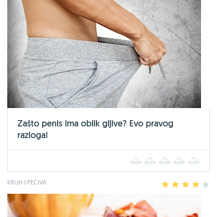
Zašto penis ima oblik gljive? Evo pravog
razloga!
1
2
3
4
5
KRUH I PECIVA
1
2
3
4
5