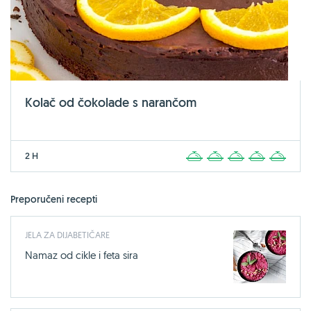
Kolač od čokolade s narančom
2 H
1
2
3
4
5
Preporučeni recepti
JELA ZA DIJABETIČARE
Namaz od cikle i feta sira