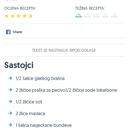
OCJENA RECEPTA:
TEŽINA RECEPTA:
1
2
3
4
5
1
2
3
4
5
Share
TEKST SE NASTAVLJA ISPOD OGLASA
Sastojci
1/2 šalice glatkog brašna
2 žličice praška za pecivo1/2 žličice sode bikarbone
1/2 žličice soli
2 žlice maslaca
1 šalica nasjeckane bundeve