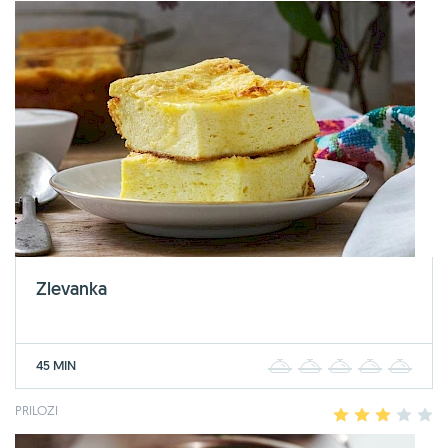
Zlevanka
45 MIN
1
2
3
4
5
PRILOZI
1
2
3
4
5