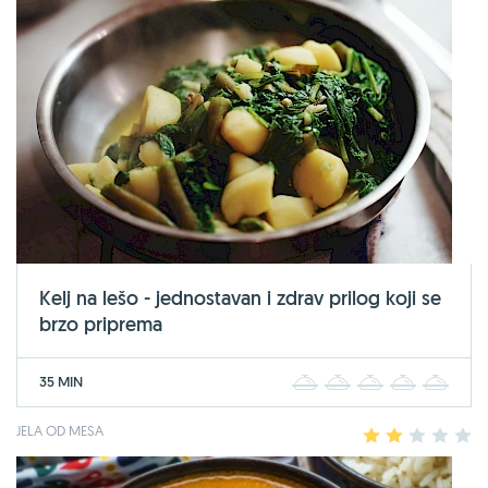
Kelj na lešo - jednostavan i zdrav prilog koji se
brzo priprema
35 MIN
1
2
3
4
5
JELA OD MESA
1
2
3
4
5