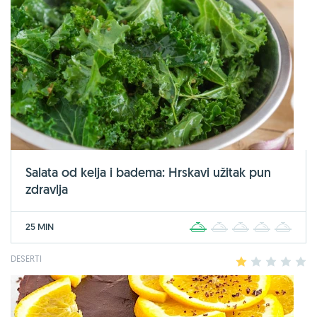
Salata od kelja i badema: Hrskavi užitak pun
zdravlja
25 MIN
1
2
3
4
5
DESERTI
1
2
3
4
5