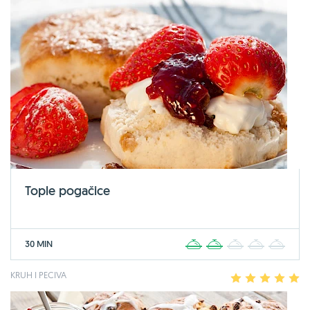
Tople pogačice
30 MIN
1
2
3
4
5
KRUH I PECIVA
1
2
3
4
5