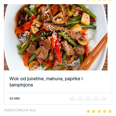
Wok od junetine, mahuna, paprike i
šampinjona
30 MIN
1
2
3
4
5
TRADICIONALNA JELA
1
2
3
4
5