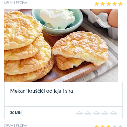
KRUH I PECIVA
1
2
3
4
5
Mekani kruščići od jaja i sira
30 MIN
1
2
3
4
5
KRUH I PECIVA
1
2
3
4
5