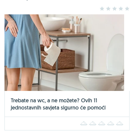
1
2
3
4
5
Trebate na wc, a ne možete? Ovih 11
jednostavnih savjeta sigurno će pomoći
1
2
3
4
5