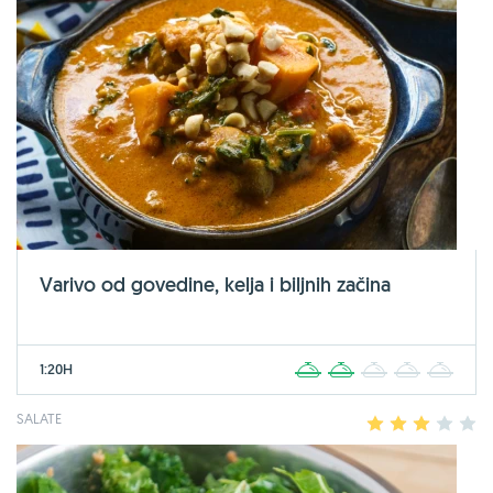
Varivo od govedine, kelja i biljnih začina
1:20H
1
2
3
4
5
SALATE
1
2
3
4
5