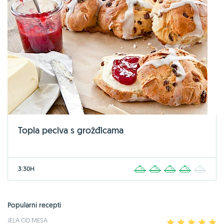
Topla peciva s grožđicama
3:30H
1
2
3
4
5
Popularni recepti
JELA OD MESA
1
2
3
4
5