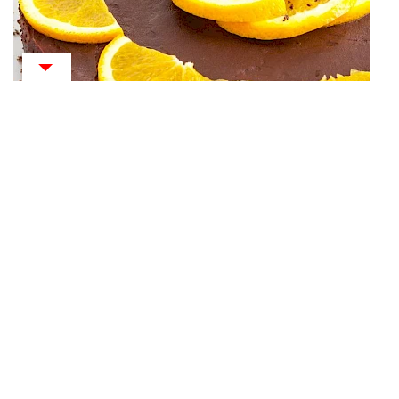
Kolač od čokolade s narančom
2 H
1
2
3
4
5
Preporučeni recepti
JELA ZA DIJABETIČARE