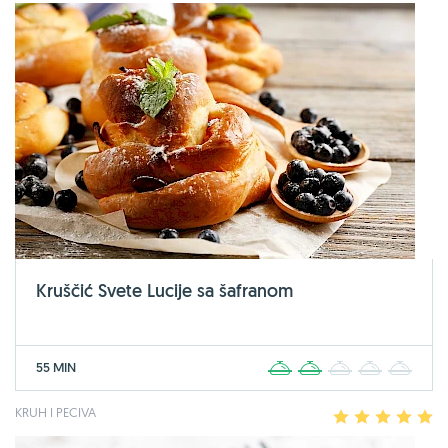
Kruščić Svete Lucije sa šafranom
55 MIN
1
2
3
4
5
KRUH I PECIVA
1
2
3
4
5