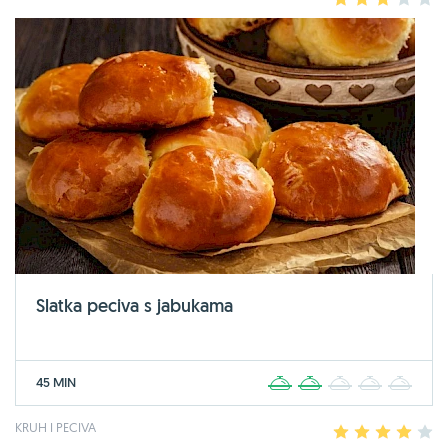
Slatka peciva s jabukama
45 MIN
1
2
3
4
5
KRUH I PECIVA
1
2
3
4
5