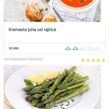
Kremasta juha od rajčice
30 MIN
1
2
3
4
5
VEGETARIJANSKA PREHRANA
1
2
3
4
5