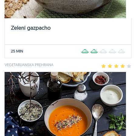
Zeleni gazpacho
25 MIN
1
2
3
4
5
VEGETARIJANSKA PREHRANA
1
2
3
4
5