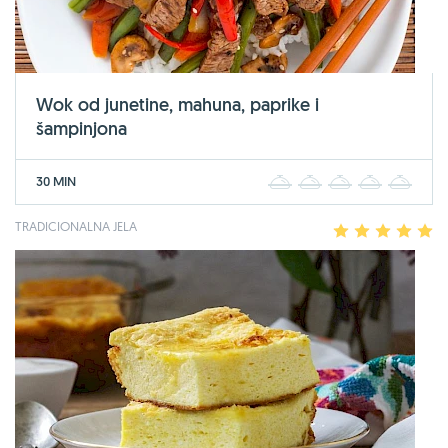
Wok od junetine, mahuna, paprike i
šampinjona
30 MIN
1
2
3
4
5
TRADICIONALNA JELA
1
2
3
4
5