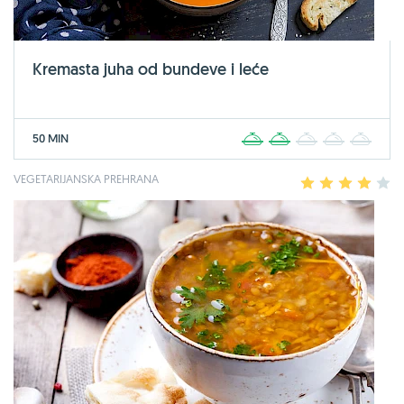
Kremasta juha od bundeve i leće
50 MIN
1
2
3
4
5
VEGETARIJANSKA PREHRANA
1
2
3
4
5