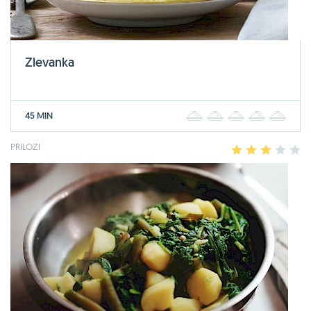
Zlevanka
45 MIN
1
2
3
4
5
PRILOZI
1
2
3
4
5