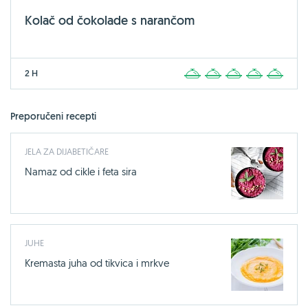
Kolač od čokolade s narančom
2 H
1
2
3
4
5
Preporučeni recepti
JELA ZA DIJABETIČARE
Namaz od cikle i feta sira
JUHE
Kremasta juha od tikvica i mrkve