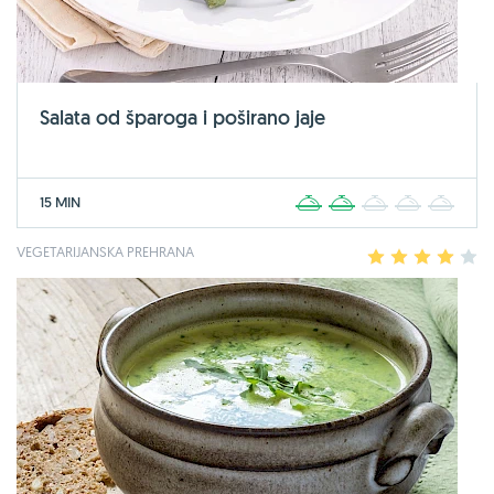
Salata od šparoga i poširano jaje
15 MIN
1
2
3
4
5
VEGETARIJANSKA PREHRANA
1
2
3
4
5