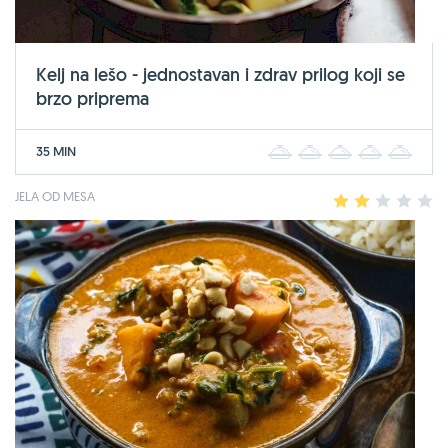
Kelj na lešo - jednostavan i zdrav prilog koji se
brzo priprema
35 MIN
1
2
3
4
5
JELA OD MESA
1
2
3
4
5