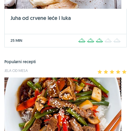
Juha od crvene leće i luka
25 MIN
1
2
3
4
5
Popularni recepti
JELA OD MESA
1
2
3
4
5