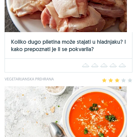
Koliko dugo piletina može stajati u hladnjaku? I
kako prepoznati je li se pokvarila?
1
2
3
4
5
VEGETARIJANSKA PREHRANA
1
2
3
4
5