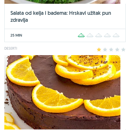
Salata od kelja i badema: Hrskavi užitak pun
zdravlja
25 MIN
1
2
3
4
5
DESERTI
1
2
3
4
5