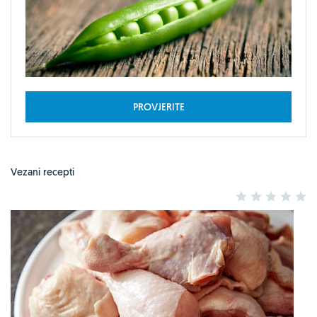
PROVJERITE
Vezani recepti
1
2
3
4
5