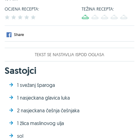
OCJENA RECEPTA:
TEŽINA RECEPTA:
1
2
3
4
5
1
2
3
4
5
Share
TEKST SE NASTAVLJA ISPOD OGLASA
Sastojci
1 svežanj šparoga
1 nasjeckana glavica luka
2 nasjeckana češnja češnjaka
1 žlica maslinovog ulja
sol