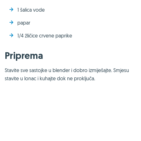
1 šalica vode
papar
1/4 žličice crvene paprike
Priprema
Stavite sve sastojke u blender i dobro izmiješajte. Smjesu
stavite u lonac i kuhajte dok ne proključa.