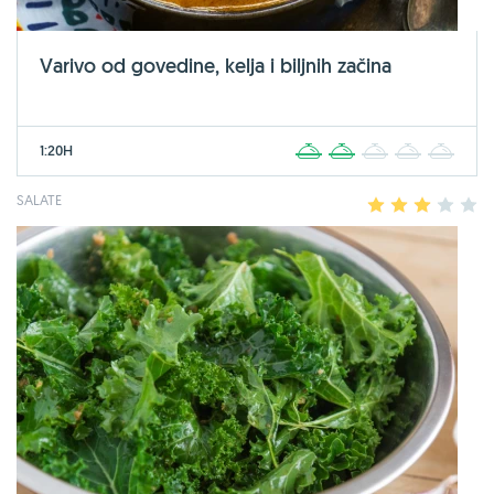
Varivo od govedine, kelja i biljnih začina
1:20H
1
2
3
4
5
SALATE
1
2
3
4
5