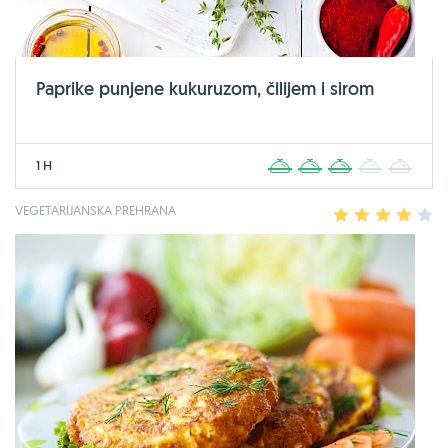
Paprike punjene kukuruzom, čilijem i sirom
1 H
1
2
3
4
5
VEGETARIJANSKA PREHRANA
1
2
3
4
5