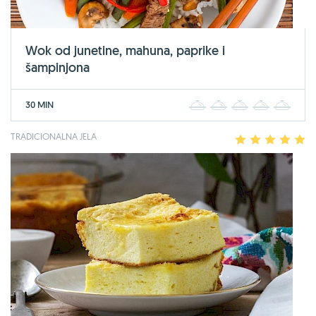
Wok od junetine, mahuna, paprike i
šampinjona
30 MIN
1
2
3
4
5
TRADICIONALNA JELA
1
2
3
4
5