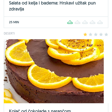
Salata od kelja i badema: Hrskavi užitak pun
zdravlja
25 MIN
1
2
3
4
5
DESERTI
1
2
3
4
5
Kolač od čokolade s narančom