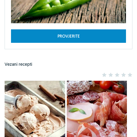
PROVJERITE
Vezani recepti
1
2
3
4
5