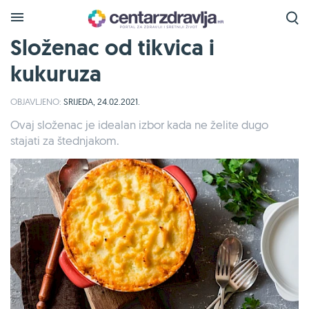
Složenac od tikvica i
kukuruza
OBJAVLJENO:
SRIJEDA, 24.02.2021.
Ovaj složenac je idealan izbor kada ne želite dugo
stajati za štednjakom.