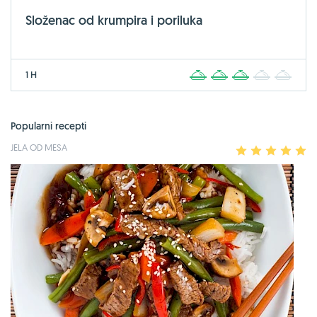
Složenac od krumpira i poriluka
1 H
1
2
3
4
5
Popularni recepti
JELA OD MESA
1
2
3
4
5