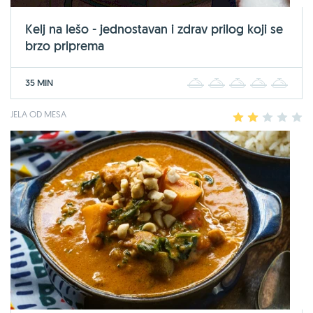
Kelj na lešo - jednostavan i zdrav prilog koji se
brzo priprema
35 MIN
1
2
3
4
5
JELA OD MESA
1
2
3
4
5