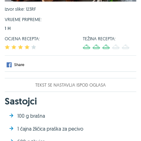
Izvor slike: 123RF
VRIJEME PRIPREME:
1 H
OCJENA RECEPTA:
TEŽINA RECEPTA:
1
2
3
4
5
1
2
3
4
5
Share
TEKST SE NASTAVLJA ISPOD OGLASA
Sastojci
100 g brašna
1 čajna žličica praška za pecivo