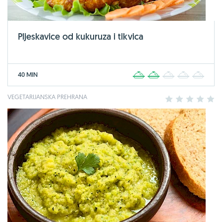
Pljeskavice od kukuruza i tikvica
40 MIN
1
2
3
4
5
VEGETARIJANSKA PREHRANA
1
2
3
4
5