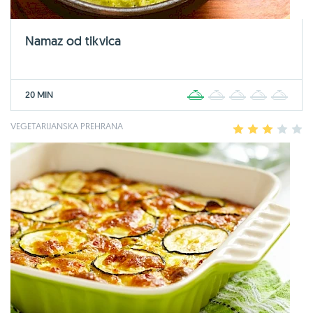
Namaz od tikvica
20 MIN
1
2
3
4
5
VEGETARIJANSKA PREHRANA
1
2
3
4
5