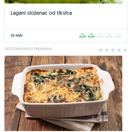
Lagani složenac od tikvica
35 MIN
1
2
3
4
5
VEGETARIJANSKA PREHRANA
1
2
3
4
5