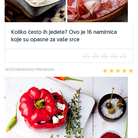
Koliko često ih jedete? Ovo je 16 namirnica
koje su opasne za vaše srce
1
2
3
4
5
VEGETARIJANSKA PREHRANA
1
2
3
4
5