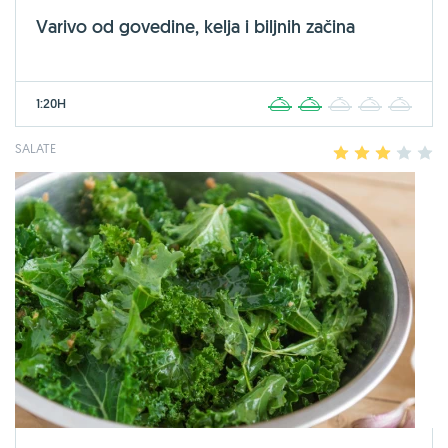
Varivo od govedine, kelja i biljnih začina
1:20H
1
2
3
4
5
SALATE
1
2
3
4
5