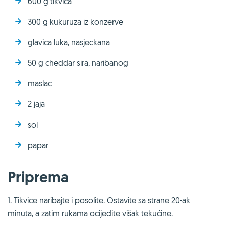
600 g tikvica
300 g kukuruza iz konzerve
glavica luka, nasjeckana
50 g cheddar sira, naribanog
maslac
2 jaja
sol
papar
Priprema
1. Tikvice naribajte i posolite. Ostavite sa strane 20-ak
minuta, a zatim rukama ocijedite višak tekućine.