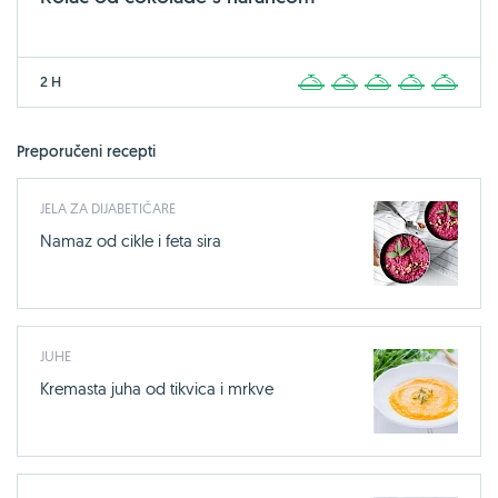
2 H
1
2
3
4
5
Preporučeni recepti
JELA ZA DIJABETIČARE
Namaz od cikle i feta sira
JUHE
Kremasta juha od tikvica i mrkve