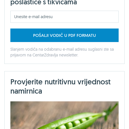
poslastice s tikvicama
POŠALJI VODIČ U PDF FORMATU
Slanjem vodiča na odabranu e-mail adresu suglasni ste sa
prijavom na CentarZdravlja newsletter.
Provjerite nutritivnu vrijednost
namirnica