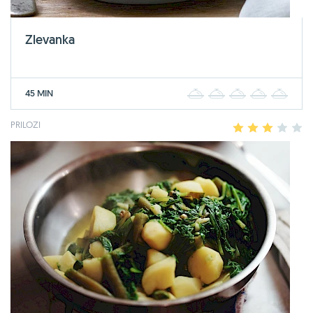
Zlevanka
45 MIN
1
2
3
4
5
PRILOZI
1
2
3
4
5