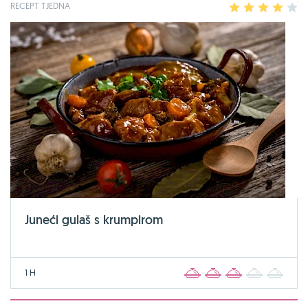
RECEPT TJEDNA
1
2
3
4
5
Juneći gulaš s krumpirom
1 H
1
2
3
4
5