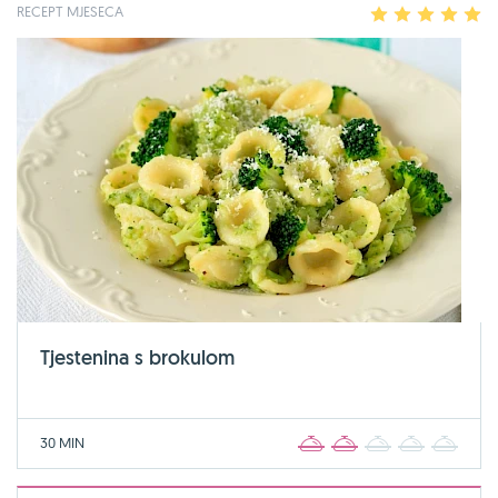
RECEPT MJESECA
1
2
3
4
5
Tjestenina s brokulom
30 MIN
1
2
3
4
5