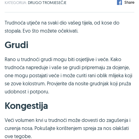
Share
KATEGORIJA:
DRUGO TROMJESEČJE
Trudnoća utječe na svaki dio vašeg tijela, od kose do
stopala. Evo što možete očekivati.
Grudi
Rano u trudnoći grudi mogu biti osjetljive i veće. Kako
trudnoća napreduje i vaše se grudi pripremaju za dojenje,
one mogu postajati veće i može curiti rani oblik mlijeka koji
se zove kolostrum. Provjerite da nosite grudnjak koji pruža
udobnost i potporu.
Kongestija
Veći volumen krvi u trudnoći može dovesti do zagušenja i
curenja nosa. Pokušajte korištenjem spreja za nos olakšati
ove tegobe.