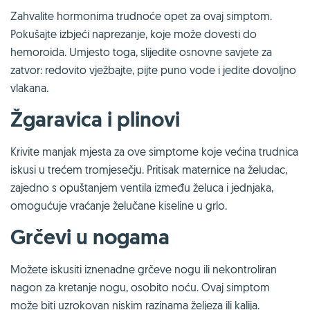
Zahvalite hormonima trudnoće opet za ovaj simptom.
Pokušajte izbjeći naprezanje, koje može dovesti do
hemoroida. Umjesto toga, slijedite osnovne savjete za
zatvor: redovito vježbajte, pijte puno vode i jedite dovoljno
vlakana.
Žgaravica i plinovi
Krivite manjak mjesta za ove simptome koje većina trudnica
iskusi u trećem tromjesečju. Pritisak maternice na želudac,
zajedno s opuštanjem ventila između želuca i jednjaka,
omogućuje vraćanje želučane kiseline u grlo.
Grčevi u nogama
Možete iskusiti iznenadne grčeve nogu ili nekontroliran
nagon za kretanje nogu, osobito noću. Ovaj simptom
može biti uzrokovan niskim razinama željeza ili kalija.