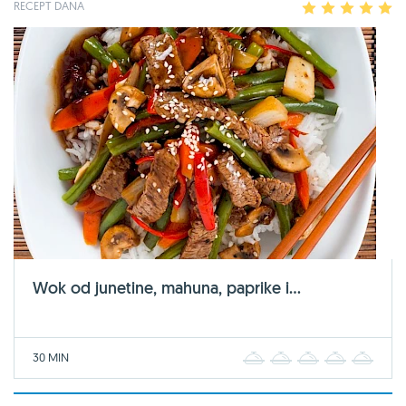
RECEPT DANA
1
2
3
4
5
Wok od junetine, mahuna, paprike i...
30 MIN
1
2
3
4
5