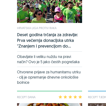
HRVATSKA LIGA PROTIV RAKA
Deset godina trčanja za zdravlje:
Prva večernja donacijska utrka
"Znanjem i prevencijom do...
Obavljate li veliku nuždu na pravi
način? Ovo je 5 jako čestih pogrešaka
Otvorene prijave za humanitarnu utrku
- cilj je opremanje dnevne onkološke
bolnice
RECEPT DANA
1
2
3
4
5
RECEPT TJED