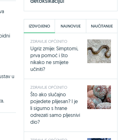
detoksikaciju!
va
IZDVOJENO
NAJNOVIJE
NAJČITANIJE
oidni
ZDRAVLJE OPĆENITO
Ugriz zmije: Simptomi,
prva pomoć i što
nikako ne smijete
učiniti?
ustav u
ZDRAVLJE OPĆENITO
Što ako slučajno
za.
pojedete plijesan? I je
li sigurno s hrane
odrezati samo pljesnivi
dio?
ZDRAVLJE OPĆENITO