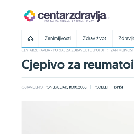
Zanimljivosti
Zdrav život
Zdravlj
CENTARZDRAVLJA - PORTAL ZA ZDRAVLJE I LJEPOTU!
ZANIMLJIVOST
Cjepivo za reumatoid
OBJAVLJENO:
PONEDJELJAK, 18.08.2008.
PODIJELI
ISPIŠI