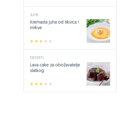
JUHE
Kremasta juha od tikvica i
mrkve
1
2
3
4
5
DESERTI
-24%
Lava cake za obožavatelje
slatkog
Bio-Kult, 60
17,49 €
23
1
2
3
4
5
Jedini sa 14 s
mikroorgani
KUPI OVDJE