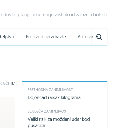
redovito pranje ruku mogu zaštititi od zaraznih bolesti.
teljstvo
Proizvodi za zdravlje
Adresar
RIJEČI:
117
PRETHODNA ZANIMLJIVOST
Dojenčad i višak kilograma
SLJEDEĆA ZANIMLJIVOST
Veliki rizik za moždani udar kod
pušačica