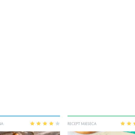
NA
1
2
3
4
5
RECEPT MJESECA
1
2