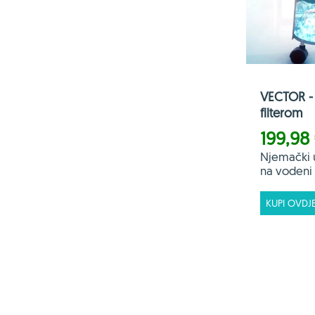
VECTOR - 
filterom
199,98
Njemački 
na vodeni f
KUPI OVDJ