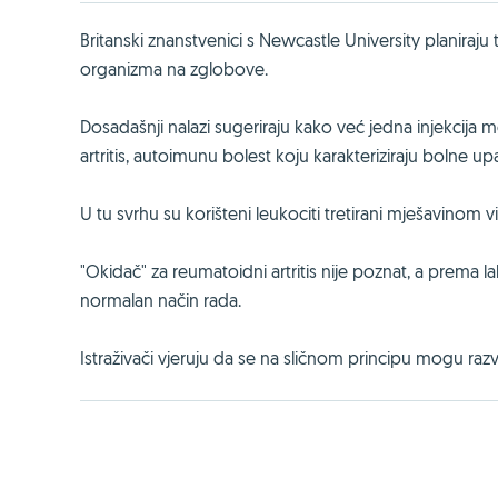
Britanski znanstvenici s Newcastle University planiraj
organizma na zglobove.
Dosadašnji nalazi sugeriraju kako već jedna injekcija 
artritis, autoimunu bolest koju karakteriziraju bolne u
U tu svrhu su korišteni leukociti tretirani mješavinom vi
"Okidač" za reumatoidni artritis nije poznat, a prema l
normalan način rada.
Istraživači vjeruju da se na sličnom principu mogu razviti