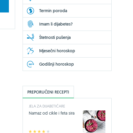
Termin poroda
Imam li dijabetes?
Štetnosti pušenja
Mjesečni horoskop
Godišnji horoskop
PREPORUČENI RECEPTI
JELA ZA DIJABETIČARE
Namaz od cikle i feta sira
1
2
3
4
5