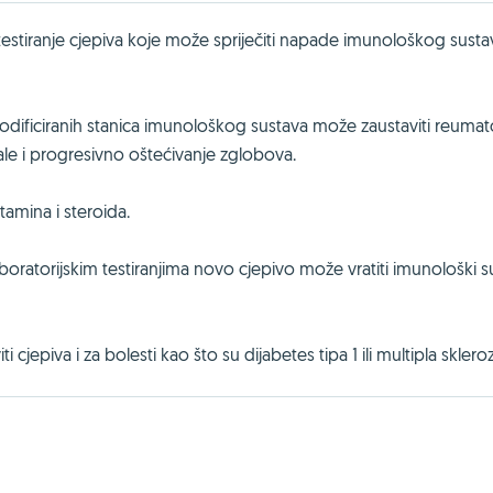
u testiranje cjepiva koje može spriječiti napade imunološkog susta
modificiranih stanica imunološkog sustava može zaustaviti reumat
pale i progresivno oštećivanje zglobova.
tamina i steroida.
aboratorijskim testiranjima novo cjepivo može vratiti imunološki s
 cjepiva i za bolesti kao što su dijabetes tipa 1 ili multipla sklero