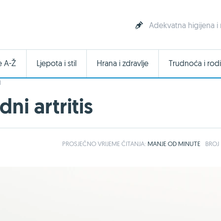
Adekvatna higijena i 
e A-Ž
Ljepota i stil
Hrana i zdravlje
Trudnoća i rodi
I
ni artritis
PROSJEČNO
VRIJEME ČITANJA:
MANJE OD MINUTE
BROJ 