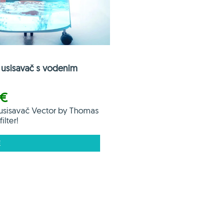
usisavač s vodenim
 €
usisavač Vector by Thomas
ilter!
E