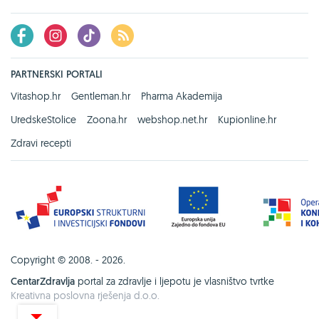
PARTNERSKI PORTALI
Vitashop.hr
Gentleman.hr
Pharma Akademija
UredskeStolice
Zoona.hr
webshop.net.hr
Kupionline.hr
Zdravi recepti
Copyright © 2008. - 2026.
CentarZdravlja
portal za zdravlje i ljepotu je vlasništvo tvrtke
Kreativna poslovna rješenja d.o.o.