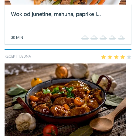
Wok od junetine, mahuna, paprike i...
30 MIN
1
2
3
4
5
RECEPT TJEDNA
1
2
3
4
5