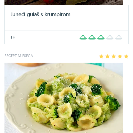
Juneći gulaš s krumpirom
1 H
1
2
3
4
5
RECEPT MJESECA
1
2
3
4
5