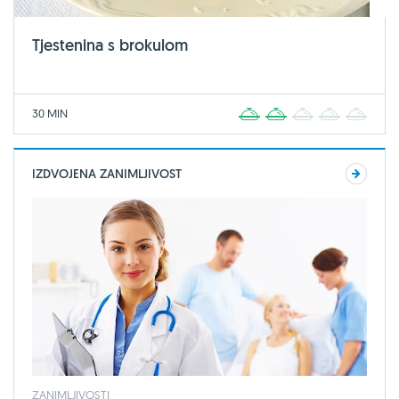
Tjestenina s brokulom
30 MIN
1
2
3
4
5
IZDVOJENA ZANIMLJIVOST
ZANIMLJIVOSTI