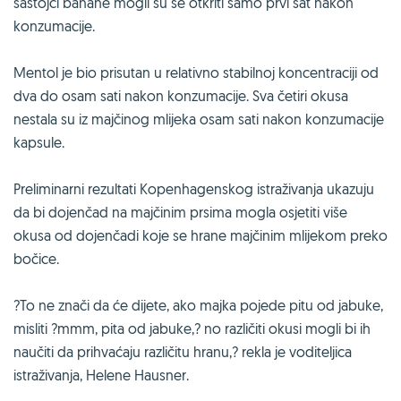
sastojci banane mogli su se otkriti samo prvi sat nakon
konzumacije.
Mentol je bio prisutan u relativno stabilnoj koncentraciji od
dva do osam sati nakon konzumacije. Sva četiri okusa
nestala su iz majčinog mlijeka osam sati nakon konzumacije
kapsule.
Preliminarni rezultati Kopenhagenskog istraživanja ukazuju
da bi dojenčad na majčinim prsima mogla osjetiti više
okusa od dojenčadi koje se hrane majčinim mlijekom preko
bočice.
?To ne znači da će dijete, ako majka pojede pitu od jabuke,
misliti ?mmm, pita od jabuke,? no različiti okusi mogli bi ih
naučiti da prihvaćaju različitu hranu,? rekla je voditeljica
istraživanja, Helene Hausner.