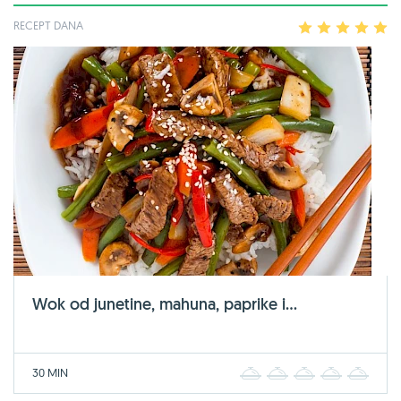
RECEPT DANA
1
2
3
4
5
Wok od junetine, mahuna, paprike i...
30 MIN
1
2
3
4
5