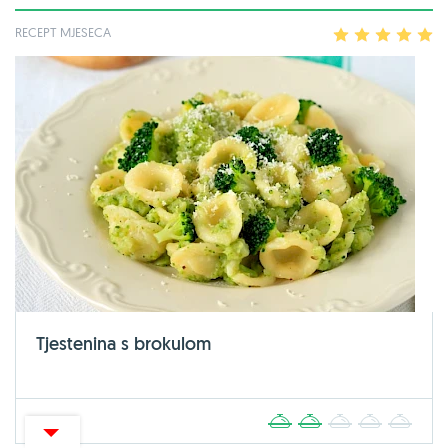
RECEPT MJESECA
1
2
3
4
5
Tjestenina s brokulom
30 MIN
1
2
3
4
5