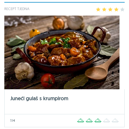
RECEPT TJEDNA
1
2
3
4
5
Juneći gulaš s krumpirom
1 H
1
2
3
4
5