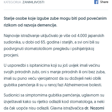
Share
KATEGORIJA:
ZANIMLJIVOSTI
Starije osobe koje izgube zube mogu biti pod povećanim
rizikom od razvoja demencije.
Najnovije istraživanje uključivalo je više od 4.000 japanskih
sudionika, u dobi od 65. godina i starijih, a svi oni bili su
podvrgnuti stomatološkom pregledu i psihijatrijskoj
procjeni.
U usporedbi s ispitanicima koji su još uvijek imali većinu
svojih prirodnih zubi, oni s manje prirodnih ili oni bez zuba,
imali su puno veću vjerojatnost da su doživjeli neki oblik
gubitka pamćenja ili su u ranoj fazi Alzheimerove bolesti.
Sudionici sa simptomima gubitka pamćenja, uglavnom su
izvještavali kako su rijetko odlazili kod stomatologa, a neki
da čak uopće nisu odlazili. Glavna istraživačica
dr. Nozomi