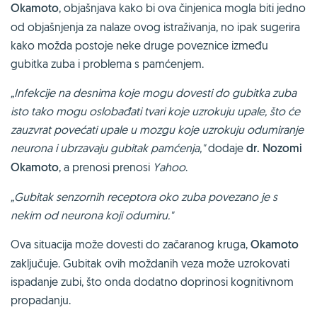
Okamoto
, objašnjava kako bi ova činjenica mogla biti jedno
od objašnjenja za nalaze ovog istraživanja, no ipak sugerira
kako možda postoje neke druge poveznice između
gubitka zuba i problema s pamćenjem.
„Infekcije na desnima koje mogu dovesti do gubitka zuba
isto tako mogu oslobađati tvari koje uzrokuju upale, što će
zauzvrat povećati upale u mozgu koje uzrokuju odumiranje
neurona i ubrzavaju gubitak pamćenja,"
dodaje
dr. Nozomi
Okamoto
, a prenosi prenosi
Yahoo
.
„Gubitak senzornih receptora oko zuba povezano je s
nekim od neurona koji odumiru."
Ova situacija može dovesti do začaranog kruga,
Okamoto
zaključuje. Gubitak ovih moždanih veza može uzrokovati
ispadanje zubi, što onda dodatno doprinosi kognitivnom
propadanju.