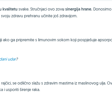
u kvalitetu
svake.
Stručnjaci ovo zov
u sinergija hrane.
Donosimo
 svoju zdravu prehranu učinite još zdravijom.
draviji ako ga pripremite s limunovim sokom koji pospješuje apsorpc
dani udar
?
rajčici, se odlično slažu s zdravim mastima iz maslinovog ulja. O
 i usporiti širenje raka.