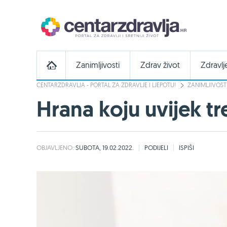
Zanimljivosti
Zdrav život
Zdravlj
CENTARZDRAVLJA - PORTAL ZA ZDRAVLJE I LJEPOTU!
ZANIMLJIVOST
Hrana koju uvijek tr
OBJAVLJENO:
SUBOTA, 19.02.2022.
PODIJELI
ISPIŠI