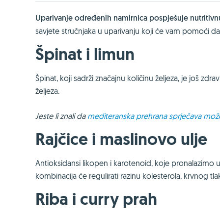
Uparivanje određenih namirnica pospješuje nutritivn
savjete stručnjaka u uparivanju koji će vam pomoći da
Špinat i limun
Špinat, koji sadrži značajnu količinu željeza, je još z
željeza.
Jeste li znali da
mediteranska prehrana sprječava mož
Rajčice i maslinovo ulje
Antioksidansi likopen i karotenoid, koje pronalazimo u 
kombinacija će regulirati razinu kolesterola, krvnog tlaka
Riba i curry prah