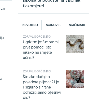
Iskoristite popuste na Visomat
tlakomjere!
 vam
IZDVOJENO
NAJNOVIJE
NAJČITANIJE
ZDRAVLJE OPĆENITO
iju
Ugriz zmije: Simptomi,
prva pomoć i što
nikako ne smijete
učiniti?
ZDRAVLJE OPĆENITO
Što ako slučajno
va
pojedete plijesan? I je
li sigurno s hrane
odrezati samo pljesnivi
dio?