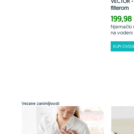
VECTOR - 
filterom
199,98
Njemački 
na vodeni f
KUPI OVDJ
Vezane zanimljivosti