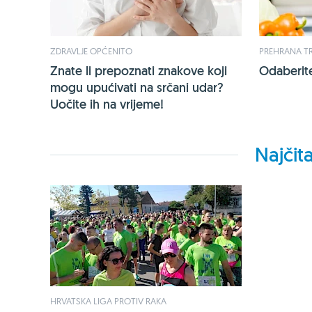
ZDRAVLJE OPĆENITO
PREHRANA T
Znate li prepoznati znakove koji
Odaberite 
mogu upućivati na srčani udar?
Uočite ih na vrijeme!
Najčita
HRVATSKA LIGA PROTIV RAKA