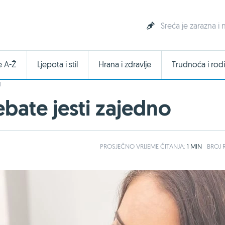
Sreća je zarazna i
e A-Ž
Ljepota i stil
Hrana i zdravlje
Trudnoća i rodi
I
ebate jesti zajedno
PROSJEČNO
VRIJEME ČITANJA:
1 MIN
BROJ R