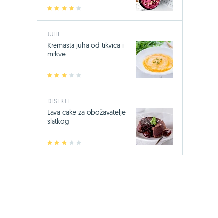
1
2
3
4
5
JUHE
Kremasta juha od tikvica i
mrkve
1
2
3
4
5
DESERTI
Lava cake za obožavatelje
slatkog
1
2
3
4
5