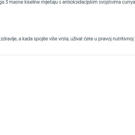
 3 masne kiseline miješaju s antioksidacijskim svojstvima currya
avlje, a kada spojite više vrsta, uživat ćete u pravoj nutritivnoj