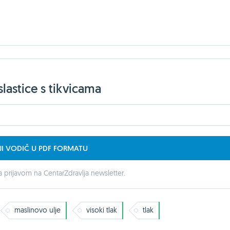
lastice s tikvicama
JI VODIČ U PDF FORMATU
 prijavom na CentarZdravlja newsletter.
maslinovo ulje
visoki tlak
tlak