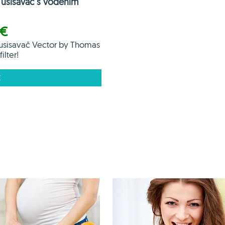
usisavač s vodenim
 €
usisavač Vector by Thomas
ilter!
E