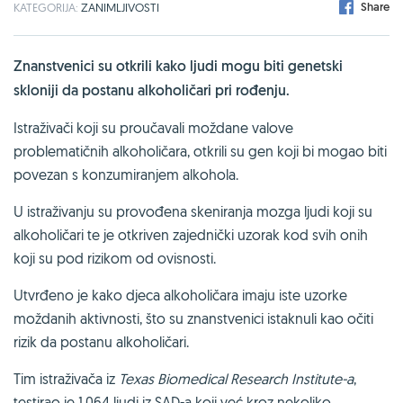
Share
KATEGORIJA:
ZANIMLJIVOSTI
Znanstvenici su otkrili kako ljudi mogu biti genetski
skloniji da postanu alkoholičari pri rođenju.
Istraživači koji su proučavali moždane valove
problematičnih alkoholičara, otkrili su gen koji bi mogao biti
povezan s konzumiranjem alkohola.
U istraživanju su provođena skeniranja mozga ljudi koji su
alkoholičari te je otkriven zajednički uzorak kod svih onih
koji su pod rizikom od ovisnosti.
Utvrđeno je kako djeca alkoholičara imaju iste uzorke
moždanih aktivnosti, što su znanstvenici istaknuli kao očiti
rizik da postanu alkoholičari.
Tim istraživača iz
Texas Biomedical Research Institute-a
,
testirao je 1.064 ljudi iz SAD-a koji već kroz nekoliko