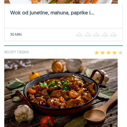
Wok od junetine, mahuna, paprike i...
30 MIN
1
2
3
4
5
RECEPT TJEDNA
1
2
3
4
5