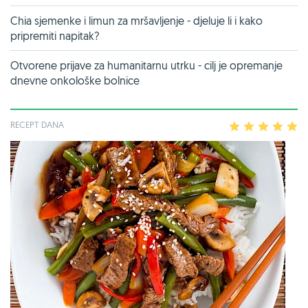
Chia sjemenke i limun za mršavljenje - djeluje li i kako
pripremiti napitak?
Otvorene prijave za humanitarnu utrku - cilj je opremanje
dnevne onkološke bolnice
RECEPT DANA
1
2
3
4
5