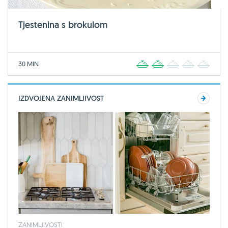
Tjestenina s brokulom
30 MIN
1
2
3
4
5
IZDVOJENA ZANIMLJIVOST
ZANIMLJIVOSTI