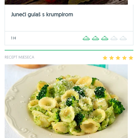
Juneći gulaš s krumpirom
1 H
1
2
3
4
5
RECEPT MJESECA
1
2
3
4
5