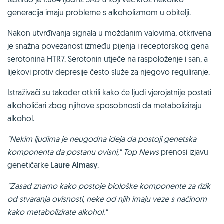
generacija imaju probleme s alkoholizmom u obitelji.
Nakon utvrđivanja signala u moždanim valovima, otkrivena
je snažna povezanost između pijenja i receptorskog gena
serotonina HTR7. Serotonin utječe na raspoloženje i san, a
lijekovi protiv depresije često služe za njegovo reguliranje.
Istraživači su također otkrili kako će ljudi vjerojatnije postati
alkoholičari zbog njihove sposobnosti da metaboliziraju
alkohol.
"Nekim ljudima je neugodna ideja da postoji genetska
komponenta da postanu ovisni," Top News
prenosi izjavu
genetičarke
Laure Almasy
.
"Zasad znamo kako postoje biološke komponente za rizik
od stvaranja ovisnosti, neke od njih imaju veze s načinom
kako metabolizirate alkohol."