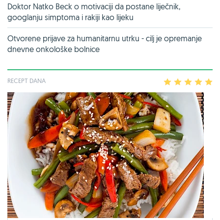
Doktor Natko Beck o motivaciji da postane liječnik,
googlanju simptoma i rakiji kao lijeku
Otvorene prijave za humanitarnu utrku - cilj je opremanje
dnevne onkološke bolnice
RECEPT DANA
1
2
3
4
5