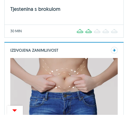
Tjestenina s brokulom
30 MIN
1
2
3
4
5
IZDVOJENA ZANIMLJIVOST
ZANIMLJIVOSTI