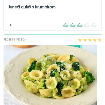
Juneći gulaš s krumpirom
1 H
1
2
3
4
5
RECEPT MJESECA
1
2
3
4
5