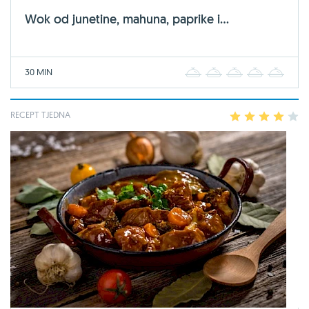
Wok od junetine, mahuna, paprike i...
30 MIN
1
2
3
4
5
RECEPT TJEDNA
1
2
3
4
5