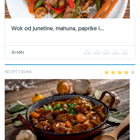
Wok od junetine, mahuna, paprike i...
30 MIN
1
2
3
4
5
RECEPT TJEDNA
1
2
3
4
5