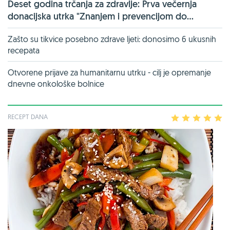
Deset godina trčanja za zdravlje: Prva večernja
donacijska utrka "Znanjem i prevencijom do...
Zašto su tikvice posebno zdrave ljeti: donosimo 6 ukusnih
recepata
Otvorene prijave za humanitarnu utrku - cilj je opremanje
dnevne onkološke bolnice
RECEPT DANA
1
2
3
4
5