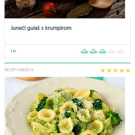
Juneći gulaš s krumpirom
1 H
1
2
3
4
5
RECEPT MJESECA
1
2
3
4
5