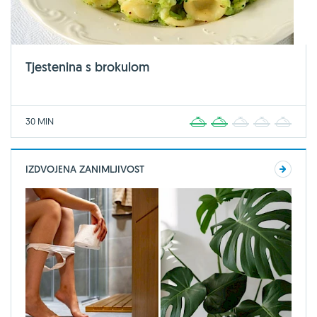
Tjestenina s brokulom
30 MIN
1
2
3
4
5
IZDVOJENA ZANIMLJIVOST