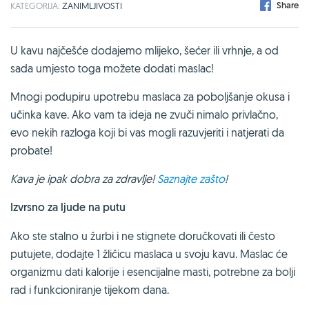
Share
KATEGORIJA:
ZANIMLJIVOSTI
U kavu najčešće dodajemo mlijeko, šećer ili vrhnje, a od
sada umjesto toga možete dodati maslac!
Mnogi podupiru upotrebu maslaca za poboljšanje okusa i
učinka kave. Ako vam ta ideja ne zvuči nimalo privlačno,
evo nekih razloga koji bi vas mogli razuvjeriti i natjerati da
probate!
Kava je ipak dobra za zdravlje!
Saznajte zašto
!
Izvrsno za ljude na putu
Ako ste stalno u žurbi i ne stignete doručkovati ili često
putujete, dodajte 1 žličicu maslaca u svoju kavu. Maslac će
organizmu dati kalorije i esencijalne masti, potrebne za bolji
rad i funkcioniranje tijekom dana.