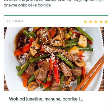
dnevne onkološke bolnice
RECEPT DANA
1
2
3
4
5
Wok od junetine, mahuna, paprike i...