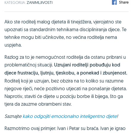
Share
KATEGORIJA:
ZANIMLJIVOSTI
Ako ste roditelj malog djeteta ili tinejdžera, vjerojatno ste
upoznati sa standardnim tehnikama discipliniranja djece. Te
tehnike mogu biti učinkovite, no većina roditelja nema
uspjeha.
Razlog za to je nemogućnost roditelja da ostanu pribrani u
problematičnoj situaciji.
Uzrujani roditelji pobuđuju kod
djece frustraciju, ljutnju, tjeskobu, a ponekad i zbunjenost.
Roditelj koji je uzrujan, bez obzira na to koliko su razumne
njegove riječi, neće pozitivno utjecati na ponašanje djeteta.
Naprotiv, staviti će dijete u poziciju borbe ili bijega, što ga
tjera da zauzme obrambeni stav.
Saznajte
kako odgojiti emocionalno inteligentno djete
!
Razmotrimo ovaj primjer: Ivan i Petar su braća. Ivan je igrao