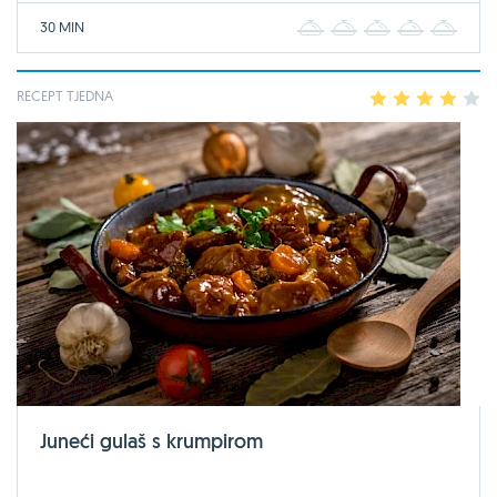
30 MIN
1
2
3
4
5
RECEPT TJEDNA
1
2
3
4
5
Juneći gulaš s krumpirom