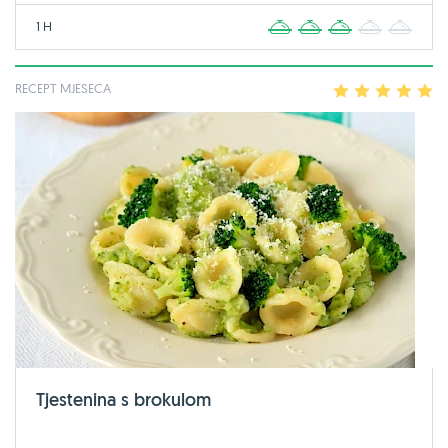
1 H
1
2
3
4
5
RECEPT MJESECA
1
2
3
4
5
Tjestenina s brokulom