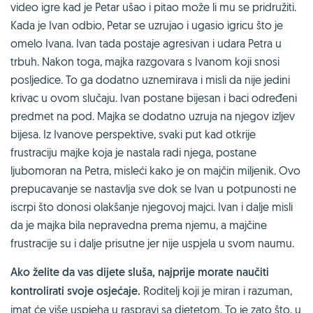
video igre kad je Petar ušao i pitao može li mu se pridružiti.
Kada je Ivan odbio, Petar se uzrujao i ugasio igricu što je
omelo Ivana. Ivan tada postaje agresivan i udara Petra u
trbuh. Nakon toga, majka razgovara s Ivanom koji snosi
posljedice. To ga dodatno uznemirava i misli da nije jedini
krivac u ovom slučaju. Ivan postane bijesan i baci određeni
predmet na pod. Majka se dodatno uzruja na njegov izljev
bijesa. Iz Ivanove perspektive, svaki put kad otkrije
frustraciju majke koja je nastala radi njega, postane
ljubomoran na Petra, misleći kako je on majčin miljenik. Ovo
prepucavanje se nastavlja sve dok se Ivan u potpunosti ne
iscrpi što donosi olakšanje njegovoj majci. Ivan i dalje misli
da je majka bila nepravedna prema njemu, a majčine
frustracije su i dalje prisutne jer nije uspjela u svom naumu.
Ako želite da vas dijete sluša, najprije morate naučiti
kontrolirati svoje osjećaje.
Roditelj koji je miran i razuman,
imat će više uspjeha u raspravi sa djetetom. To je zato što, u