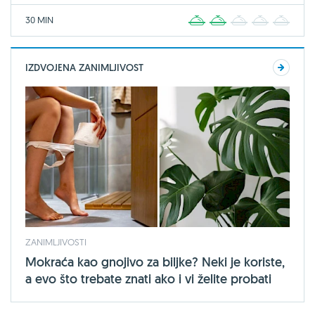
30 MIN
1
2
3
4
5
IZDVOJENA ZANIMLJIVOST
ZANIMLJIVOSTI
Mokraća kao gnojivo za biljke? Neki je koriste,
a evo što trebate znati ako i vi želite probati