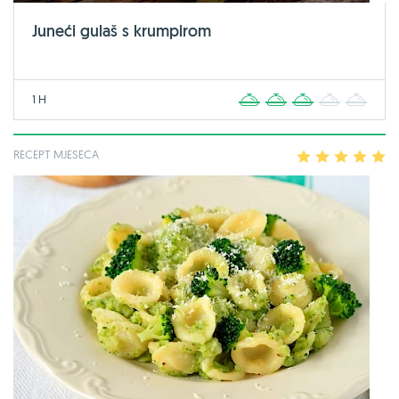
Juneći gulaš s krumpirom
1 H
1
2
3
4
5
RECEPT MJESECA
1
2
3
4
5