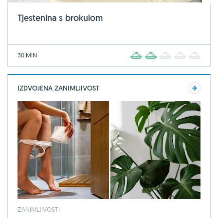
Tjestenina s brokulom
30 MIN
1
2
3
4
5
IZDVOJENA ZANIMLJIVOST
ZANIMLJIVOSTI