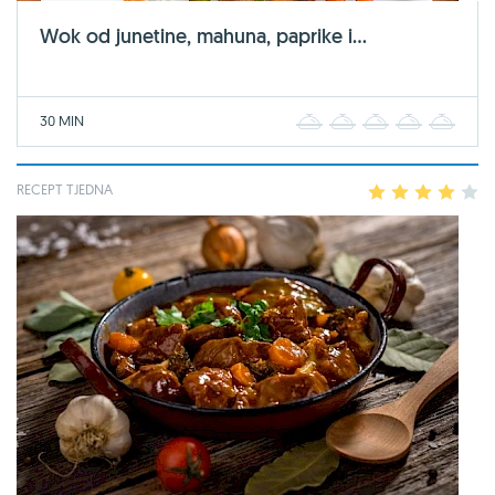
Wok od junetine, mahuna, paprike i...
30 MIN
1
2
3
4
5
RECEPT TJEDNA
1
2
3
4
5