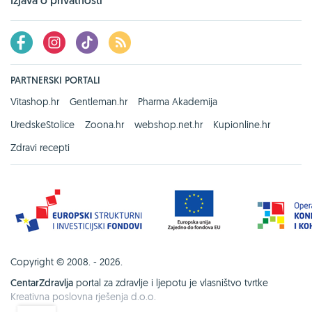
Izjava o privatnosti
PARTNERSKI PORTALI
Vitashop.hr
Gentleman.hr
Pharma Akademija
UredskeStolice
Zoona.hr
webshop.net.hr
Kupionline.hr
Zdravi recepti
Copyright © 2008. - 2026.
CentarZdravlja
portal za zdravlje i ljepotu je vlasništvo tvrtke
Kreativna poslovna rješenja d.o.o.