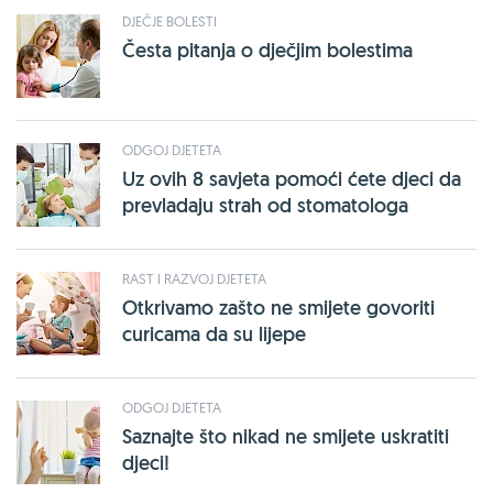
DJEČJE BOLESTI
Česta pitanja o dječjim bolestima
ODGOJ DJETETA
Uz ovih 8 savjeta pomoći ćete djeci da
prevladaju strah od stomatologa
RAST I RAZVOJ DJETETA
Otkrivamo zašto ne smijete govoriti
curicama da su lijepe
ODGOJ DJETETA
Saznajte što nikad ne smijete uskratiti
djeci!