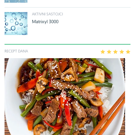
AKTIVNI SASTOJCI
Matrixyl 3000
RECEPT DANA
1
2
3
4
5