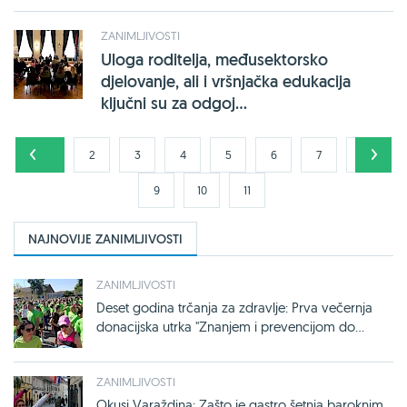
ZANIMLJIVOSTI
Uloga roditelja, međusektorsko
djelovanje, ali i vršnjačka edukacija
ključni su za odgoj...
1
2
3
4
5
6
7
8
9
10
11
NAJNOVIJE ZANIMLJIVOSTI
ZANIMLJIVOSTI
Deset godina trčanja za zdravlje: Prva večernja
donacijska utrka "Znanjem i prevencijom do...
ZANIMLJIVOSTI
Okusi Varaždina: Zašto je gastro šetnja baroknim