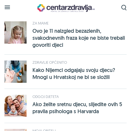
Tražena oznaka
odgoj
je pronađena na sljedećim
stranicama:
ZA MAME
Ovo je 11 naizgled bezazlenih,
svakodnevnih fraza koje ne biste trebali
govoriti djeci
ZDRAVLJE OPĆENITO
Kako Nijemci odgajaju svoju djecu?
Mnogi u Hrvatskoj ne bi se složili
ODGOJ DJETETA
Ako želite sretnu djecu, slijedite ovih 5
pravila psihologa s Harvarda
MOJA OBITELJ