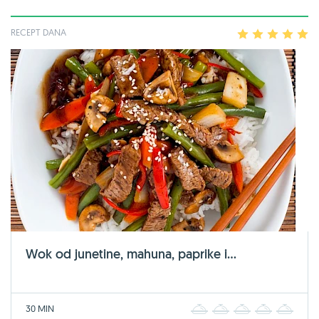
RECEPT DANA
1
2
3
4
5
Wok od junetine, mahuna, paprike i...
30 MIN
1
2
3
4
5