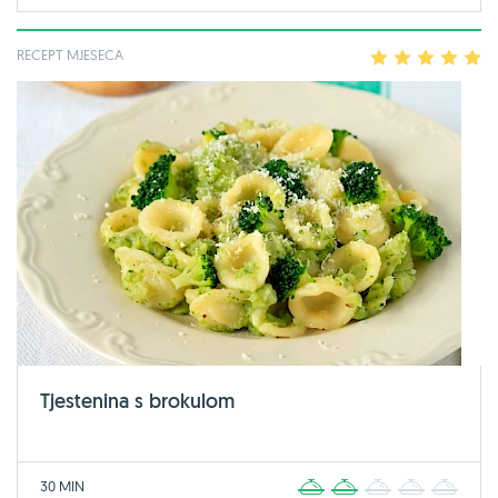
RECEPT MJESECA
1
2
3
4
5
Tjestenina s brokulom
30 MIN
1
2
3
4
5