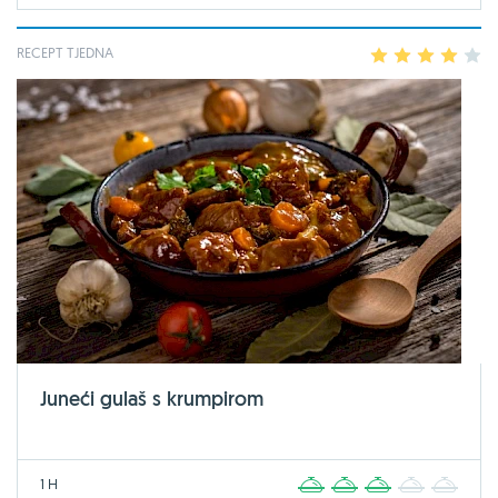
RECEPT TJEDNA
1
2
3
4
5
Juneći gulaš s krumpirom
1 H
1
2
3
4
5