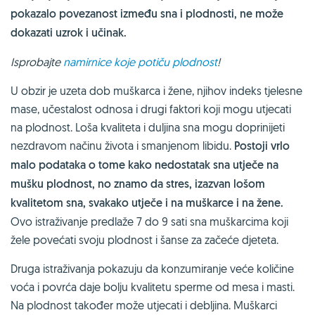
pokazalo povezanost između sna i plodnosti, ne može
dokazati uzrok i učinak.
Isprobajte
namirnice koje potiču plodnost
!
U obzir je uzeta dob muškarca i žene, njihov indeks tjelesne
mase, učestalost odnosa i drugi faktori koji mogu utjecati
na plodnost. Loša kvaliteta i duljina sna mogu doprinijeti
nezdravom načinu života i smanjenom libidu.
Postoji vrlo
malo podataka o tome kako nedostatak sna utječe na
mušku plodnost, no znamo da stres, izazvan lošom
kvalitetom sna, svakako utječe i na muškarce i na žene.
Ovo istraživanje predlaže 7 do 9 sati sna muškarcima koji
žele povećati svoju plodnost i šanse za začeće djeteta.
Druga istraživanja pokazuju da konzumiranje veće količine
voća i povrća daje bolju kvalitetu sperme od mesa i masti.
Na plodnost također može utjecati i debljina. Muškarci