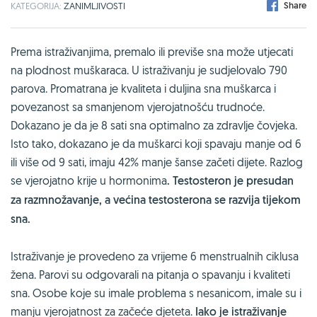
Share
KATEGORIJA:
ZANIMLJIVOSTI
Prema istraživanjima, premalo ili previše sna može utjecati
na plodnost muškaraca. U istraživanju je sudjelovalo 790
parova. Promatrana je kvaliteta i duljina sna muškarca i
povezanost sa smanjenom vjerojatnošću trudnoće.
Dokazano je da je 8 sati sna optimalno za zdravlje čovjeka.
Isto tako, dokazano je da muškarci koji spavaju manje od 6
ili više od 9 sati, imaju 42% manje šanse začeti dijete. Razlog
se vjerojatno krije u hormonima
. Testosteron je presudan
za razmnožavanje, a većina testosterona se razvija tijekom
sna.
Istraživanje je provedeno za vrijeme 6 menstrualnih ciklusa
žena. Parovi su odgovarali na pitanja o spavanju i kvaliteti
sna. Osobe koje su imale problema s nesanicom, imale su i
manju vjerojatnost za začeće djeteta.
Iako je istraživanje