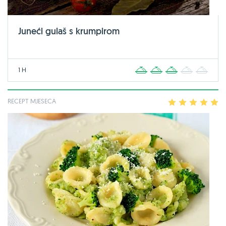
Juneći gulaš s krumpirom
1 H
1
2
3
4
5
RECEPT MJESECA
1
2
3
4
5