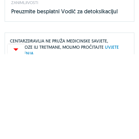
ZANIMLJIVOSTI
Preuzmite besplatni Vodič za detoksikaciju!
CENTARZDRAVLJA NE PRUŽA MEDICINSKE SAVJETE,
DIJAGNOZE ILI TRETMANE, MOLIMO PROČITAJTE
UVJETE
KORIŠTENJA.
O portalu
Uvjeti korištenja
Marketing
Impressum