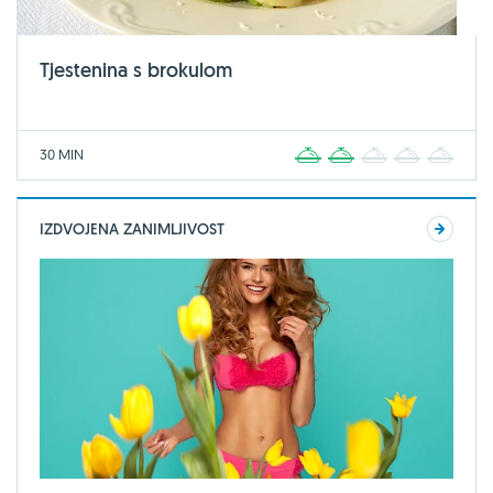
Tjestenina s brokulom
30 MIN
1
2
3
4
5
IZDVOJENA ZANIMLJIVOST