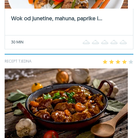
Wok od junetine, mahuna, paprike i...
30 MIN
1
2
3
4
5
RECEPT TJEDNA
1
2
3
4
5