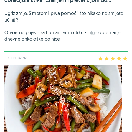
donacijska utrka "Znanjem i prevencijom do...
Ugriz zmije: Simptomi, prva pomoć i što nikako ne smijete
učiniti?
Otvorene prijave za humanitarnu utrku - cilj je opremanje
dnevne onkološke bolnice
RECEPT DANA
1
2
3
4
5