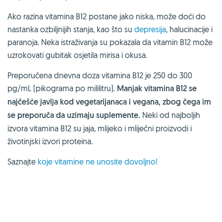
Ako razina vitamina B12 postane jako niska, može doći do
nastanka ozbiljnijih stanja, kao što su
depresija
, halucinacije i
paranoja. Neka istraživanja su pokazala da vitamin B12 može
uzrokovati gubitak osjetila mirisa i okusa.
Preporučena dnevna doza vitamina B12 je 250 do 300
pg/mL (pikograma po mililitru).
Manjak vitamina B12 se
najčešće javlja kod vegetarijanaca i vegana, zbog čega im
se preporuča da uzimaju suplemente.
Neki od najboljih
izvora vitamina B12 su jaja, mlijeko i mliječni proizvodi i
životinjski izvori proteina.
Saznajte
koje vitamine ne unosite dovoljno!