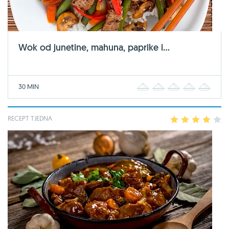
Wok od junetine, mahuna, paprike i...
30 MIN
1
2
3
4
5
RECEPT TJEDNA
1
2
3
4
5