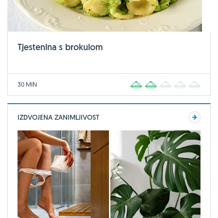
Tjestenina s brokulom
30 MIN
1
2
3
4
5
IZDVOJENA ZANIMLJIVOST