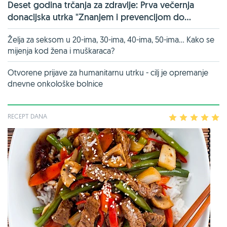
Deset godina trčanja za zdravlje: Prva večernja
donacijska utrka "Znanjem i prevencijom do...
Želja za seksom u 20-ima, 30-ima, 40-ima, 50-ima... Kako se
mijenja kod žena i muškaraca?
Otvorene prijave za humanitarnu utrku - cilj je opremanje
dnevne onkološke bolnice
RECEPT DANA
1
2
3
4
5