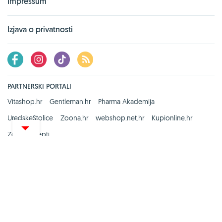
Impressum
Izjava o privatnosti
PARTNERSKI PORTALI
Vitashop.hr
Gentleman.hr
Pharma Akademija
UredskeStolice
Zoona.hr
webshop.net.hr
Kupionline.hr
Zdravi recepti
Copyright © 2008. - 2026.