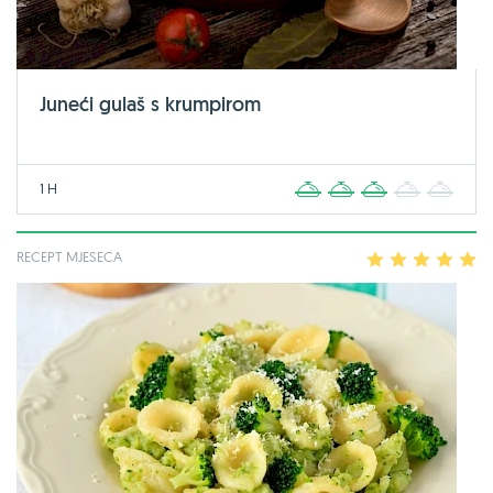
Juneći gulaš s krumpirom
1 H
1
2
3
4
5
RECEPT MJESECA
1
2
3
4
5