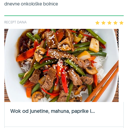
dnevne onkološke bolnice
RECEPT DANA
1
2
3
4
5
Wok od junetine, mahuna, paprike i...