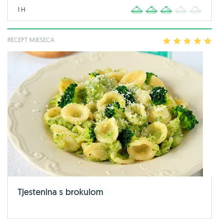
1 H
1
2
3
4
5
RECEPT MJESECA
1
2
3
4
5
Tjestenina s brokulom