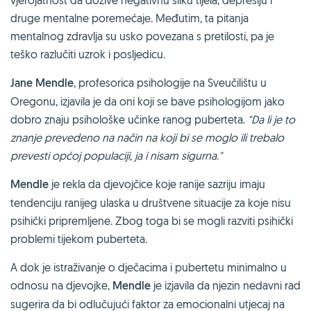
druge mentalne poremećaje. Međutim, ta pitanja
mentalnog zdravlja su usko povezana s pretilosti, pa je
teško razlučiti uzrok i posljedicu.
Jane Mendle
, profesorica psihologije na Sveučilištu u
Oregonu, izjavila je da oni koji se bave psihologijom jako
dobro znaju psihološke učinke ranog puberteta.
"Da li je to
znanje prevedeno na način na koji bi se moglo ili trebalo
prevesti općoj populaciji, ja i nisam sigurna."
Mendle
je rekla da djevojčice koje ranije sazriju imaju
tendenciju ranijeg ulaska u društvene situacije za koje nisu
psihički pripremljene. Zbog toga bi se mogli razviti psihički
problemi tijekom puberteta.
A dok je istraživanje o dječacima i pubertetu minimalno u
odnosu na djevojke,
Mendle
je izjavila da njezin nedavni rad
sugerira da bi odlučujući faktor za emocionalni utjecaj na