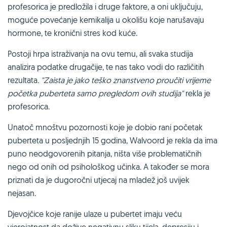
profesorica je predložila i druge faktore, a oni uključuju,
moguće povećanje kemikalija u okolišu koje narušavaju
hormone, te kronični stres kod kuće.
Postoji hrpa istraživanja na ovu temu, ali svaka studija
analizira podatke drugačije, te nas tako vodi do različitih
rezultata
. "Zaista je jako teško znanstveno proučiti vrijeme
početka puberteta samo pregledom ovih studija"
rekla je
profesorica.
Unatoč mnoštvu pozornosti koje je dobio rani početak
puberteta u posljednjih 15 godina, Walvoord je rekla da ima
puno neodgovorenih pitanja, ništa više problematičnih
nego od onih od psihološkog učinka. A također se mora
priznati da je dugoročni utjecaj na mladež još uvijek
nejasan.
Djevojčice koje ranije ulaze u pubertet imaju veću
vjerojatnost da dožive negativnu sliku tijela, depresiju i