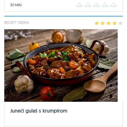
30 MIN
1
2
3
4
5
RECEPT TJEDNA
1
2
3
4
5
Juneći gulaš s krumpirom