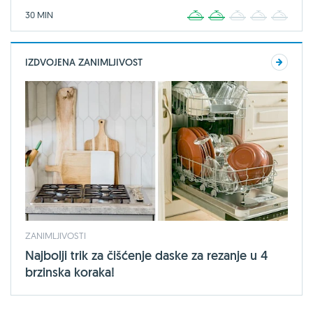
30 MIN
1
2
3
4
5
IZDVOJENA ZANIMLJIVOST
ZANIMLJIVOSTI
Najbolji trik za čišćenje daske za rezanje u 4
brzinska koraka!