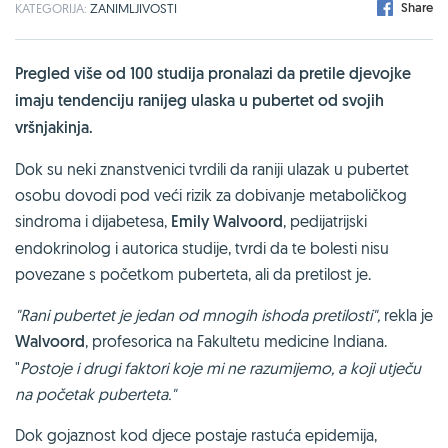
Share
KATEGORIJA:
ZANIMLJIVOSTI
Pregled više od 100 studija pronalazi da pretile djevojke
imaju tendenciju ranijeg ulaska u pubertet od svojih
vršnjakinja.
Dok su neki znanstvenici tvrdili da raniji ulazak u pubertet
osobu dovodi pod veći rizik za dobivanje metaboličkog
sindroma i dijabetesa,
Emily Walvoord
, pedijatrijski
endokrinolog i autorica studije, tvrdi da te bolesti nisu
povezane s početkom puberteta, ali da pretilost je.
"Rani pubertet je jedan od mnogih ishoda pretilosti",
rekla je
Walvoord
, profesorica na Fakultetu medicine Indiana.
"
Postoje i drugi faktori koje mi ne razumijemo, a koji utječu
na početak puberteta."
Dok gojaznost kod djece postaje rastuća epidemija,