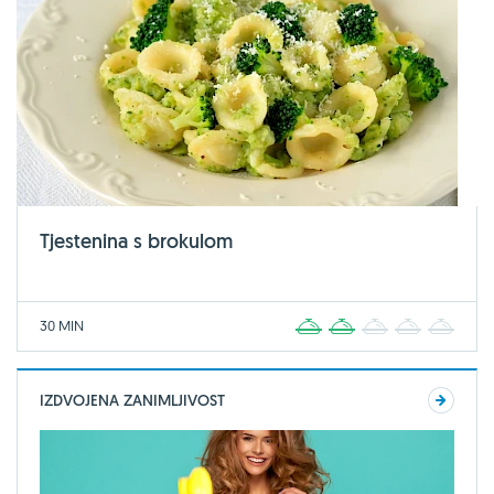
Tjestenina s brokulom
30 MIN
1
2
3
4
5
IZDVOJENA ZANIMLJIVOST