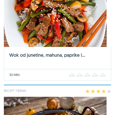
Wok od junetine, mahuna, paprike i...
30 MIN
1
2
3
4
5
RECEPT TJEDNA
1
2
3
4
5