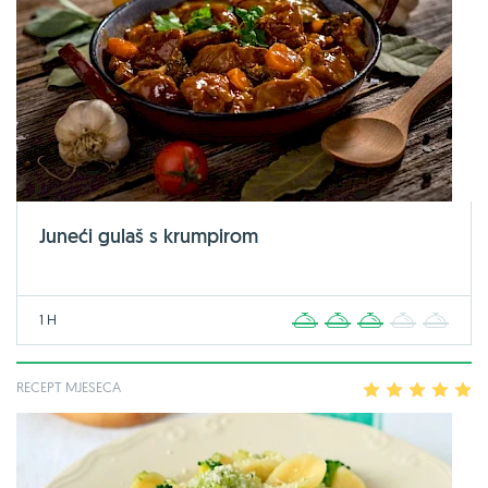
Juneći gulaš s krumpirom
1 H
1
2
3
4
5
RECEPT MJESECA
1
2
3
4
5