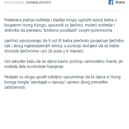
Share
KATEGORIJA:
ZANIMLJIVOSTI
Pretjerana pažnja roditelja i dadilja mogu ugroziti razvoj beba u
bogatom Hong Kongu, upozorili su liječnici, moleći roditelje i
skrbnike da prestanu "bolesno podilaziti" svojim potomcima.
Liječnici upozoravaju da 9 od 10 beba prečesto posjećuje liječnike,
čak i zbog najbezazlenijih sitnica, a postoje slučajevi da se bebe
dovode liječnicima i po 20 puta u 6 mjeseci.
Oni također kažu da se djeca kasno počinju samostalno hraniti, jer
roditelji žele kontrolirati hranjenje.
Pedijatri su stoga uputili ozbiljno upozorenje da bi djeca iz Hong
Konga mogla "zaostajati u razvoju" upravo zbog prevelike
zaštićenosti.