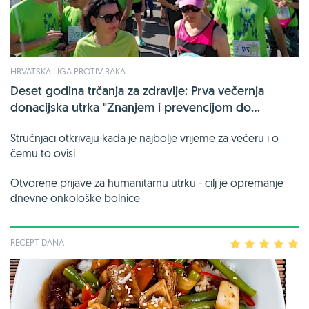
HRVATSKA LIGA PROTIV RAKA
Deset godina trčanja za zdravlje: Prva večernja
donacijska utrka "Znanjem i prevencijom do...
Stručnjaci otkrivaju kada je najbolje vrijeme za večeru i o
čemu to ovisi
Otvorene prijave za humanitarnu utrku - cilj je opremanje
dnevne onkološke bolnice
RECEPT DANA
1
2
3
4
5