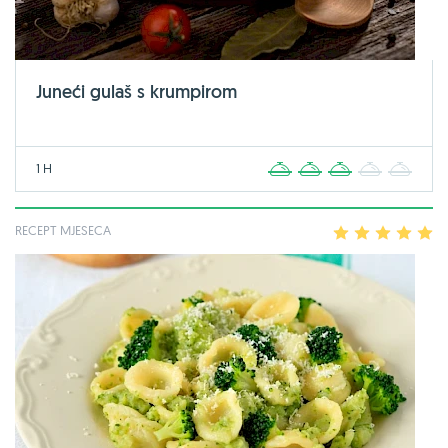
Juneći gulaš s krumpirom
1 H
1
2
3
4
5
RECEPT MJESECA
1
2
3
4
5