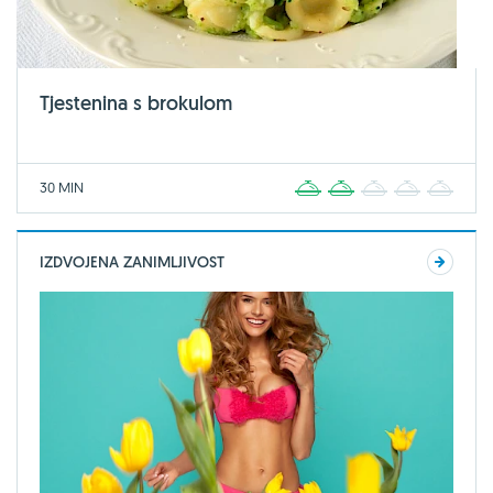
Tjestenina s brokulom
30 MIN
1
2
3
4
5
IZDVOJENA ZANIMLJIVOST