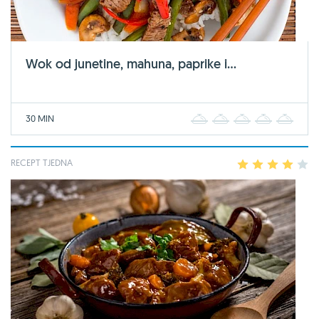
Wok od junetine, mahuna, paprike i...
30 MIN
1
2
3
4
5
RECEPT TJEDNA
1
2
3
4
5