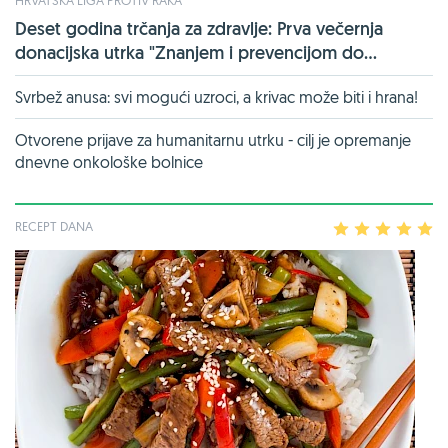
Deset godina trčanja za zdravlje: Prva večernja
donacijska utrka "Znanjem i prevencijom do...
Svrbež anusa: svi mogući uzroci, a krivac može biti i hrana!
Otvorene prijave za humanitarnu utrku - cilj je opremanje
dnevne onkološke bolnice
RECEPT DANA
1
2
3
4
5