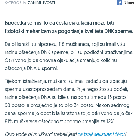
Share
KATEGORIJA:
ZANIMLJIVOSTI
Ispočetka se mislilo da česta ejakulacija može biti
fiziološki mehanizam za pogoršanje kvalitete DNK sperme.
Da bi istražili tu hipotezu, 118 muškaraca, koji su imali višu
razinu oštećenja DNK sperme, bili su podložni istraživanjima.
Otkriveno je da dnevna ejakulacija smanjuje količinu
oštećenja DNA u spermi.
Tijekom istraživanja, muškarci su imali zadaću da izbacuju
spermu uzastopno sedam dana. Prije nego što su počeli,
razine oštećenja DNA su bile u rasponu između 15 posto i
98 posto, a prosječno je to bilo 34 posto. Nakon sedmog
dana, sperma je opet bila istražena te je otkriveno da je čak
81% muškaraca oštećenost sperme smanjila za 12%.
Ovo voće bi muškarci trebali jesti
za bolji seksualni život
!