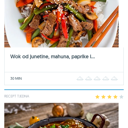
Wok od junetine, mahuna, paprike i...
30 MIN
1
2
3
4
5
RECEPT TJEDNA
1
2
3
4
5