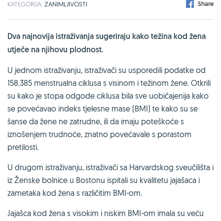
Share
KATEGORIJA:
ZANIMLJIVOSTI
Dva najnovija istraživanja sugeriraju kako težina kod žena
utječe na njihovu plodnost.
U jednom istraživanju, istraživači su usporedili podatke od
158.385 menstrualna ciklusa s visinom i težinom žene. Otkrili
su kako je stopa odgode ciklusa bila sve uobičajenija kako
se povećavao indeks tjelesne mase (BMI) te kako su se
šanse da žene ne zatrudne, ili da imaju poteškoće s
iznošenjem trudnoće, znatno povećavale s porastom
pretilosti.
U drugom istraživanju, istraživači sa Harvardskog sveučilišta i
iz Ženske bolnice u Bostonu ispitali su kvalitetu jajašaca i
zametaka kod žena s različitim BMI-om.
Jajašca kod žena s visokim i niskim BMI-om imala su veću