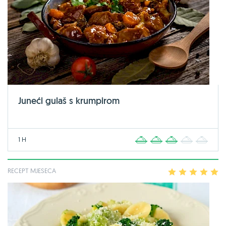
Juneći gulaš s krumpirom
1 H
1
2
3
4
5
RECEPT MJESECA
1
2
3
4
5