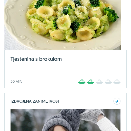
Tjestenina s brokulom
30 MIN
1
2
3
4
5
IZDVOJENA ZANIMLJIVOST