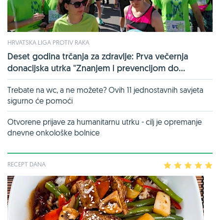
HRVATSKA LIGA PROTIV RAKA
Deset godina trčanja za zdravlje: Prva večernja
donacijska utrka "Znanjem i prevencijom do...
Trebate na wc, a ne možete? Ovih 11 jednostavnih savjeta
sigurno će pomoći
Otvorene prijave za humanitarnu utrku - cilj je opremanje
dnevne onkološke bolnice
RECEPT DANA
1
2
3
4
5