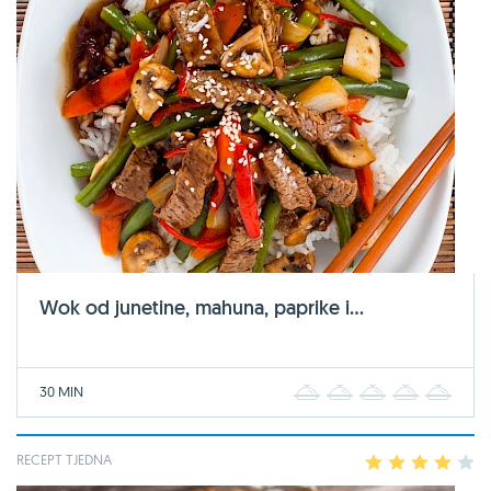
Wok od junetine, mahuna, paprike i...
30 MIN
1
2
3
4
5
RECEPT TJEDNA
1
2
3
4
5