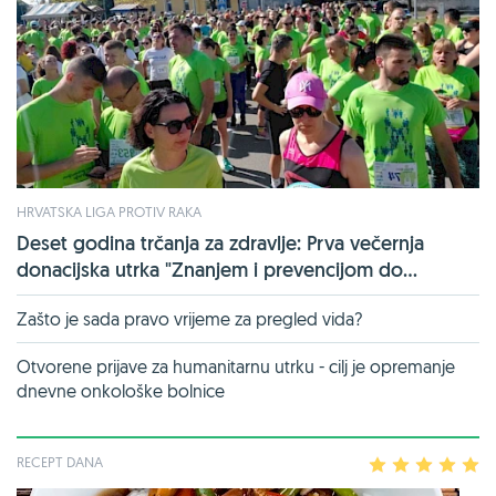
HRVATSKA LIGA PROTIV RAKA
Deset godina trčanja za zdravlje: Prva večernja
donacijska utrka "Znanjem i prevencijom do...
Zašto je sada pravo vrijeme za pregled vida?
Otvorene prijave za humanitarnu utrku - cilj je opremanje
dnevne onkološke bolnice
RECEPT DANA
1
2
3
4
5