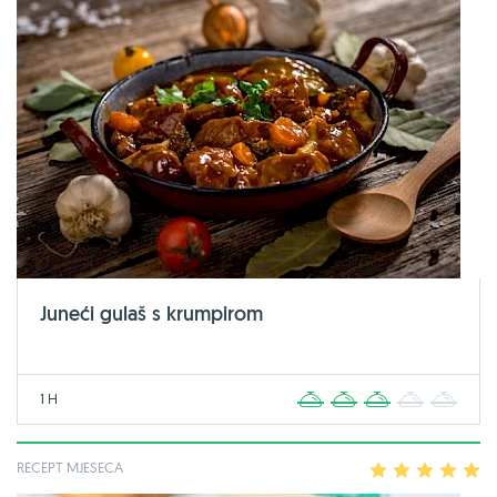
Juneći gulaš s krumpirom
1 H
1
2
3
4
5
RECEPT MJESECA
1
2
3
4
5