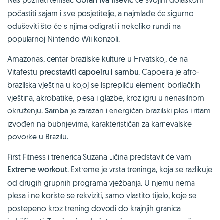
Goran Ivanišević
počastiti sajam i sve posjetitelje, a najmlađe će sigurno
oduševiti što će s njima odigrati i nekoliko rundi na
popularnoj Nintendo Wii konzoli.
Amazonas, centar brazilske kulture u Hrvatskoj, će na
Vitafestu
predstaviti capoeiru i sambu
. Capoeira je afro-
brazilska vještina u kojoj se isprepliću elementi borilačkih
vještina, akrobatike, plesa i glazbe, kroz igru u nenasilnom
okruženju.
Samba
je zarazan i energičan brazilski ples i ritam
izvođen na bubnjevima, karakterističan za karnevalske
povorke u Brazilu.
First Fitness i trenerica Suzana Ličina predstavit će vam
Extreme workout
. Extreme je vrsta treninga, koja se razlikuje
od drugih grupnih programa vježbanja. U njemu nema
plesa i ne koriste se rekviziti, samo vlastito tijelo, koje se
postepeno kroz trening dovodi do krajnjih granica