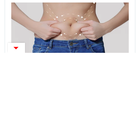
ZANIMLJIVOSTI
Riješite se masnoće na trbuhu uz pomoć ovih
sjemenki
CENTARZDRAVLJA NE PRUŽA MEDICINSKE SAVJETE,
DIJAGNOZE ILI TRETMANE, MOLIMO PROČITAJTE
UVJETE
KORIŠTENJA.