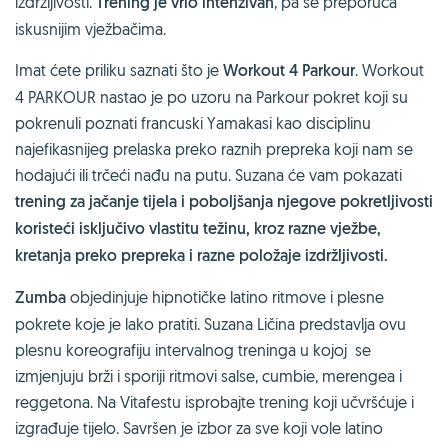
izdržljivosti.
Trening je vrlo intenzivan
, pa se preporuča
iskusnijim vježbačima.
Imat ćete priliku saznati što je
Workout 4 Parkour
. Workout
4 PARKOUR nastao je po uzoru na Parkour pokret koji su
pokrenuli poznati francuski Yamakasi kao disciplinu
najefikasnijeg prelaska preko raznih prepreka koji nam se
hodajući ili trčeći nađu na putu. Suzana će vam pokazati
trening za jačanje tijela i poboljšanja njegove pokretljivosti
koristeći isključivo vlastitu težinu, kroz razne vježbe,
kretanja preko prepreka i razne položaje izdržljivosti.
Zumba
objedinjuje hipnotičke latino ritmove i plesne
pokrete koje je lako pratiti. Suzana Ličina predstavlja ovu
plesnu koreografiju intervalnog treninga u kojoj se
izmjenjuju brži i sporiji ritmovi salse, cumbie, merengea i
reggetona. Na Vitafestu isprobajte trening koji učvršćuje i
izgrađuje tijelo. Savršen je izbor za sve koji vole latino