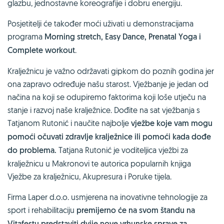
glazbu, jednostavne koreografije i dobru energiju.
Posjetitelji će također moći uživati u demonstracijama
programa
Morning stretch, Easy Dance, Prenatal Yoga i
Complete workout
.
Kralježnicu je važno održavati gipkom do poznih godina jer
ona zapravo određuje našu starost. Vježbanje je jedan od
načina na koji se odupiremo faktorima koji loše utječu na
stanje i razvoj naše kralježnice. Dođite na sat vježbanja s
Tatjanom Rutonić i naučite najbolje
vježbe koje vam mogu
pomoći očuvati zdravlje kralježnice ili pomoći kada dođe
do problema.
Tatjana Rutonić je voditeljica vježbi za
kralježnicu u Makronovi te autorica popularnih knjiga
Vježbe za kralježnicu, Akupresura i Poruke tijela.
Firma Laper d.o.o. usmjerena na inovativne tehnologije za
sport i rehabilitaciju
premijerno će na svom štandu na
Vitafestu predstaviti dvije nove vrhunske sprave za