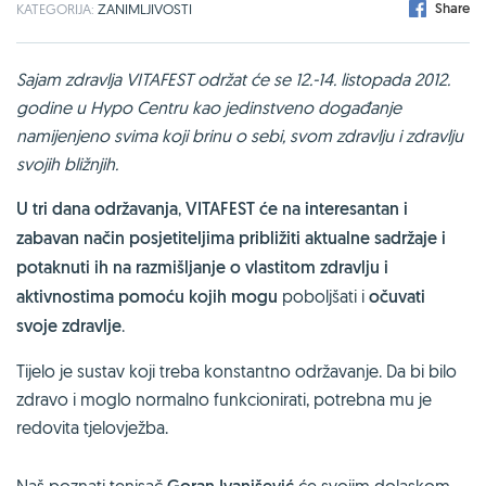
Share
KATEGORIJA:
ZANIMLJIVOSTI
Sajam zdravlja VITAFEST održat će se 12.-14. listopada 2012.
godine u Hypo Centru kao jedinstveno događanje
namijenjeno svima koji brinu o sebi, svom zdravlju i zdravlju
svojih bližnjih.
U tri dana održavanja
,
VITAFEST će na interesantan i
zabavan način posjetiteljima približiti aktualne sadržaje i
potaknuti ih na razmišljanje o vlastitom zdravlju i
aktivnostima pomoću kojih mogu
poboljšati i
očuvati
svoje zdravlje
.
Tijelo je sustav koji treba konstantno održavanje. Da bi bilo
zdravo i moglo normalno funkcionirati, potrebna mu je
redovita tjelovježba.
Naš poznati tenisač
će svojim dolaskom