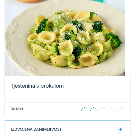
Tjestenina s brokulom
30 MIN
1
2
3
4
5
IZDVOJENA ZANIMLJIVOST